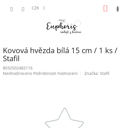
Přejít
NÁKUP
na
CZK
obsah
KOŠÍK
Kovová hvězda bílá 15 cm / 1 ks /
Stafil
8032502482116
Průměrné
Neohodnoceno
Podrobnosti hodnocení
Značka:
Stafil
hodnocení
produktu
je
0,0
z
5
hvězdiček.