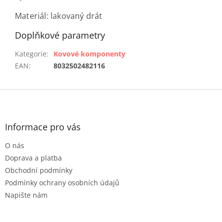
Materiál: lakovaný drát
Doplňkové parametry
Kategorie
:
Kovové komponenty
EAN
:
8032502482116
Z
á
p
a
Informace pro vás
t
O nás
í
Doprava a platba
Obchodní podmínky
Podmínky ochrany osobních údajů
Napište nám