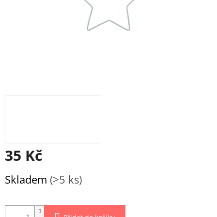
35 Kč
Měrná
Skladem
(>5 ks)
cena: