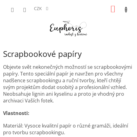
Přejít
NÁKUP
na
CZK
obsah
KOŠÍK
Scrapbookové papíry
Objevte svět nekonečných možností se scrapbookovými
papíry. Tento speciální papír je navržen pro všechny
nadšence scrapbookingu a ruční tvorby, kteří chtějí
svým projektům dodat osobitý a profesionální vzhled.
Neobsahuje lignin ani kyselinu a proto je vhodný pro
archivaci Vaších fotek.
Vlastnosti:
Materiál: Vysoce kvalitní papír o různé gramáži, ideální
pro tvorbu scrapbookingu.