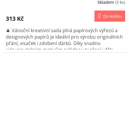
Skladem
(3 ks)
Do košíku
313 Kč
🎄 Vánoční kreativní sada plná papírových výřezů a
designových papírů je ideální pro výrobu originálních
přání, visaček i zdobení dárků. Díky snadno
vyloupnutelným motivům zvládnou tvoření i děti.
Vytvořte si jedinečné vánoční dekorace a potěšte své
blízké ručně vyrobenými detaily.