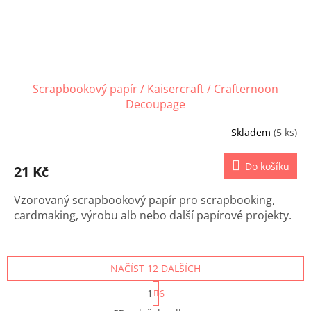
Scrapbookový papír / Kaisercraft / Crafternoon
Decoupage
Skladem
(5 ks)
Do košíku
21 Kč
Vzorovaný scrapbookový papír pro scrapbooking,
cardmaking, výrobu alb nebo další papírové projekty.
NAČÍST 12 DALŠÍCH
S
1
6
t
O
r