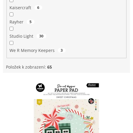
Kaisercraft
6
Rayher
5
Studio Light
30
We R Memory Keepers
3
Položek k zobrazení:
65
V
ý
p
i
s
p
r
o