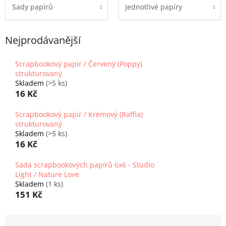
Sady papírů
Jednotlivé papíry
Nejprodávanější
Scrapbookový papír / Červený (Poppy)
strukturovaný
Skladem
(>5 ks)
16 Kč
Scrapbookový papír / Krémový (Raffia)
strukturovaný
Skladem
(>5 ks)
16 Kč
Sada scrapbookových papírů 6x6 - Studio
Light / Nature Love
Skladem
(1 ks)
151 Kč
Ř