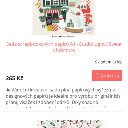
d
u
k
t
ů
Sada scrapbookových papírů A4 - Studio Light / Sweet
Christmas
Skladem
(3 ks)
Do košíku
265 Kč
🎄 Vánoční kreativní sada plná papírových výřezů a
designových papírů je ideální pro výrobu originálních
přání, visaček i zdobení dárků. Díky snadno
vyloupnutelným motivům zvládnou tvoření i děti.
Vytvořte si jedinečné vánoční dekorace a potěšte své
blízké ručně vyrobenými detaily.