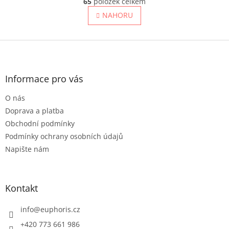
65
položek celkem
v
á
l
NAHORU
n
á
k
o
d
v
Z
a
á
c
á
n
í
p
í
p
a
Informace pro vás
r
t
v
O nás
í
k
Doprava a platba
y
v
Obchodní podmínky
ý
Podmínky ochrany osobních údajů
p
Napište nám
i
s
u
Kontakt
info
@
euphoris.cz
+420 773 661 986