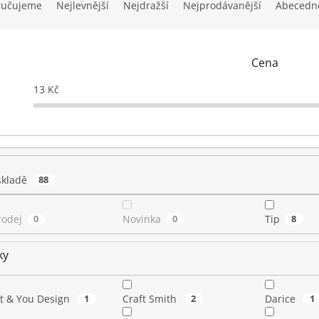
ručujeme
Nejlevnější
Nejdražší
Nejprodávanější
Abecedn
Cena
13
Kč
skladě
88
rodej
0
Novinka
0
Tip
8
ky
ft & You Design
1
Craft Smith
2
Darice
1