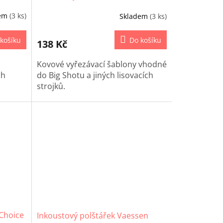
dem
(3 ks)
Skladem
(3 ks)
košíku
Do košíku
138 Kč
Kovové vyřezávací šablony vhodné
ch
do Big Shotu a jiných lisovacích
strojků.
 Choice
Inkoustový polštářek Vaessen