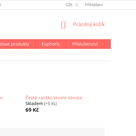
ODMÍNKY OCHRANY OSOBNÍCH ÚDAJŮ
CZK
NAPIŠTE NÁM
Přihlášení
NÁKUPNÍ
Prázdný košík
KOŠÍK
otové produkty
Euphoris
Příslušenství
Doprava a p
ce
České razítko Veselé Vánoce
Skladem
(>5 ks)
69 Kč