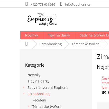
Přejít
+420 773 661 986
info@euphoris.cz
na
obsah
Novinky
Tipy na dárky
Sady na tvoření E
Domů
Scrapbooking
Tématické tvoření
P
Zim
o
Přeskočit
s
Kategorie
kategorie
Nejpr
t
r
Novinky
a
Česk
Tipy na dárky
n
šťas
Sady na tvoření Euphoris
Nen
n
69 
í
Scrapbooking
p
Pečetění
a
Ř
Tématické tvoření