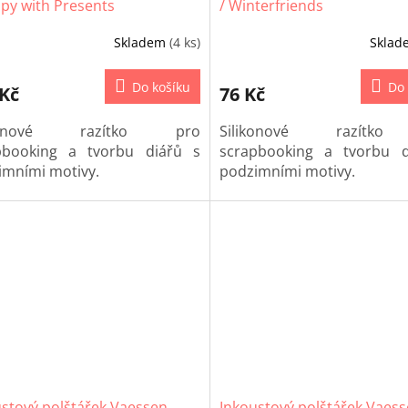
py with Presents
/ Winterfriends
Skladem
(4 ks)
Skla
Do košíku
Do 
 Kč
76 Kč
ikonové razítko pro
Silikonové razítk
pbooking a tvorbu diářů s
scrapbooking a tvorbu d
imními motivy.
podzimními motivy.
stový polštářek Vaessen
Inkoustový polštářek Vaes