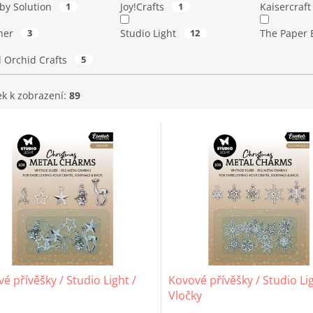
by Solution
1
Joy!Crafts
1
Kaisercraf
her
3
Studio Light
12
The Paper 
d Orchid Crafts
5
ek k zobrazení:
89
é přívěšky / Studio Light /
Kovové přívěšky / Studio Lig
Vločky