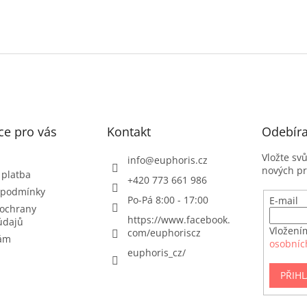
í
n
p
í
r
v
k
y
v
ý
p
i
s
ce pro vás
Kontakt
Odebíra
u
Vložte sv
info
@
euphoris.cz
nových p
 platba
+420 773 661 986
 podmínky
Po-Pá 8:00 - 17:00
E-mail
ochrany
https://www.facebook.
údajů
Vložení
com/euphoriscz
nám
osobníc
euphoris_cz/
PŘIHL