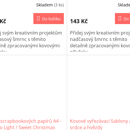
Skladem
(3 ks)
Skla
Do košíku
Do 
 Kč
143 Kč
j svým kreativním projektům
Přidej svým kreativním pro
asový šmrnc s těmito
nadčasový šmrnc s těmito
ilně zpracovanými kovovými
detailně zpracovanými kov
sky.
přívěsky.
 scrapbookových papírů A4 -
Kovové vyřezávací šablony 
o Light / Sweet Christmas
srdce a hvězdy