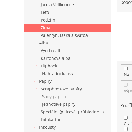
n
a
Dopo
Jaro a Velikonoce
e
z
Léto
l
e
n
Podzim
í
Zima
p
Valentýn, láska a svatba
r
Alba
o
Výroba alb
d
Kartonová alba
u
k
Flipbook
t
Náhradní kapsy
Na 
ů
Papíry
Scrapbookové papíry
Výp
Sady papírů
Jednotlivé papíry
Znač
Speciální (glitrové, průhledné...)
Fotokarton
Cra
Inkousty