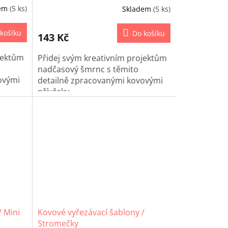
dem
(5 ks)
Skladem
(5 ks)
košíku
Do košíku
143 Kč
jektům
Přidej svým kreativním projektům
nadčasový šmrnc s těmito
ovými
detailně zpracovanými kovovými
přívěsky.
/ Mini
Kovové vyřezávací šablony /
Stromečky