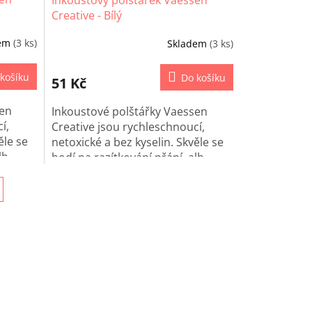
Creative - Bílý
dem
(3 ks)
Skladem
(3 ks)
košíku
Do košíku
51 Kč
sen
Inkoustové polštářky Vaessen
í,
Creative jsou rychleschnoucí,
ěle se
netoxické a bez kyselin. Skvěle se
lb,
hodí na razítkování přání, alb,
deníků i dalších papírových
projektů.