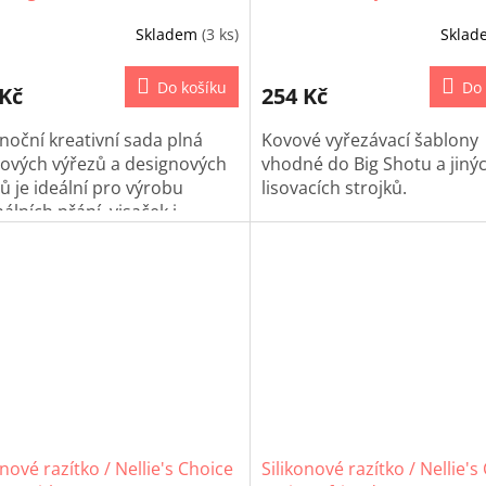
Skladem
(3 ks)
Skla
Do košíku
Do 
 Kč
254 Kč
noční kreativní sada plná
Kovové vyřezávací šablony
rových výřezů a designových
vhodné do Big Shotu a jiný
ů je ideální pro výrobu
lisovacích strojků.
nálních přání, visaček i
ení dárků. Díky snadno
upnutelným motivům
nou tvoření i děti. Vytvořte si
ečné vánoční dekorace a
te své blízké ručně
enými detaily.
onové razítko / Nellie's Choice
Silikonové razítko / Nellie's