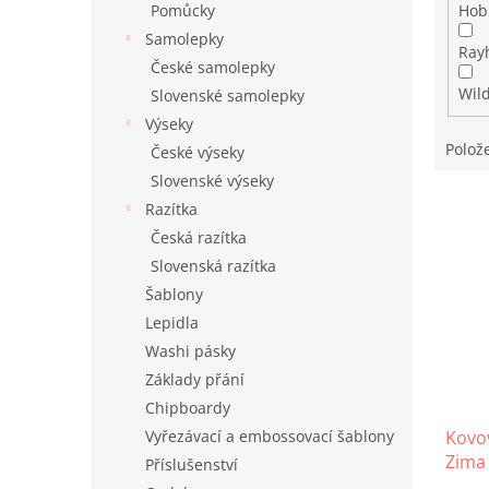
Pomůcky
Hob
Samolepky
Ray
České samolepky
Wil
Slovenské samolepky
Výseky
Polož
České výseky
Slovenské výseky
V
Razítka
ý
Česká razítka
p
Slovenská razítka
i
s
Šablony
p
Lepidla
r
Washi pásky
o
Základy přání
d
Chipboardy
u
Vyřezávací a embossovací šablony
Kovov
k
Zima
t
Příslušenství