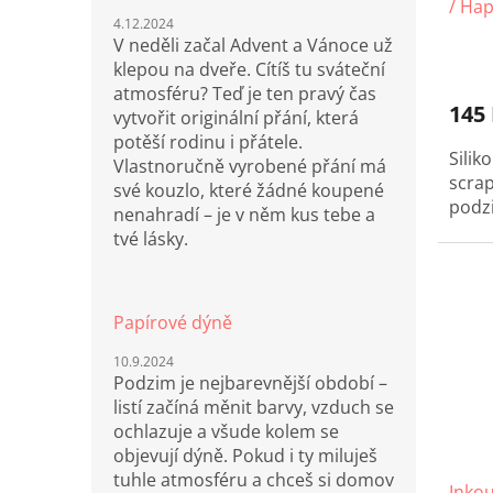
/ Hap
4.12.2024
V neděli začal Advent a Vánoce už
klepou na dveře. Cítíš tu sváteční
atmosféru? Teď je ten pravý čas
145
vytvořit originální přání, která
potěší rodinu i přátele.
Sil
Vlastnoručně vyrobené přání má
scra
své kouzlo, které žádné koupené
podz
nenahradí – je v něm kus tebe a
tvé lásky.
Papírové dýně
10.9.2024
Podzim je nejbarevnější období –
listí začíná měnit barvy, vzduch se
ochlazuje a všude kolem se
objevují dýně. Pokud i ty miluješ
tuhle atmosféru a chceš si domov
Inkou