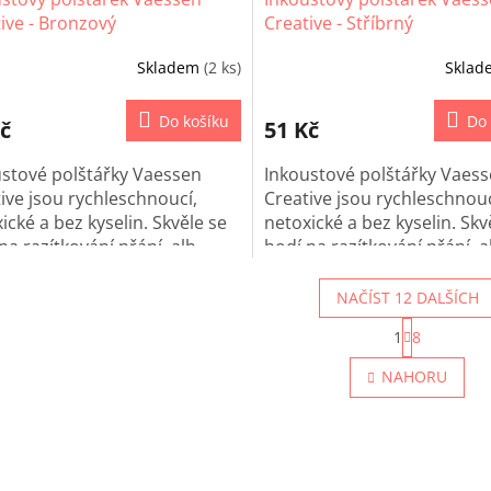
ive - Bronzový
Creative - Stříbrný
Skladem
(2 ks)
Skla
Do košíku
Do 
č
51 Kč
stové polštářky Vaessen
Inkoustové polštářky Vaes
ive jsou rychleschnoucí,
Creative jsou rychleschnouc
ické a bez kyselin. Skvěle se
netoxické a bez kyselin. Skv
na razítkování přání, alb,
hodí na razítkování přání, a
ů i dalších papírových
deníků i dalších papírových
ktů.
projektů.
NAČÍST 12 DALŠÍCH
S
1
8
t
O
r
v
NAHORU
á
l
n
á
k
d
o
a
v
c
á