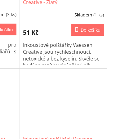
Creative - Zlatý
dem
(3 ks)
Skladem
(1 ks)
košíku
Do košíku
51 Kč
o pro
Inkoustové polštářky Vaessen
iářů s
Creative jsou rychleschnoucí,
netoxické a bez kyselin. Skvěle se
hodí na razítkování přání, alb,
deníků i dalších papírových
projektů.
sen
Inkoustový polštářek Vaessen