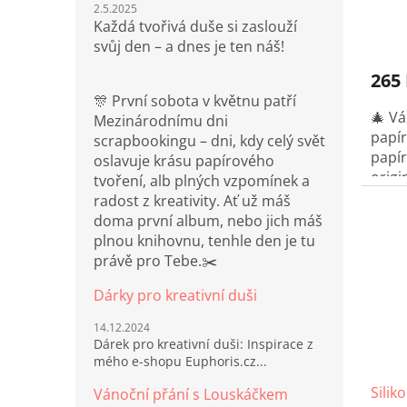
2.5.2025
Každá tvořivá duše si zaslouží
svůj den – a dnes je ten náš!
265
🎊 První sobota v květnu patří
🎄 Vá
Mezinárodnímu dni
papí
scrapbookingu – dni, kdy celý svět
papír
oslavuje krásu papírového
origi
tvoření, alb plných vzpomínek a
zdob
radost z kreativity. Ať už máš
vylo
doma první album, nebo jich máš
zvlád
plnou knihovnu, tenhle den je tu
jedin
právě pro Tebe.✂️
potěš
Dárky pro kreativní duši
vyrob
14.12.2024
Dárek pro kreativní duši: Inspirace z
mého e-shopu Euphoris.cz...
Silik
Vánoční přání s Louskáčkem