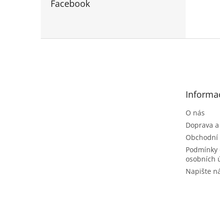
Facebook
Z
á
p
a
t
Informa
í
O nás
Doprava a
Obchodní
Podmínky 
osobních 
Napište 