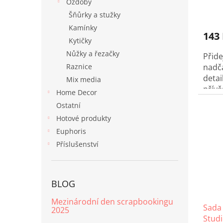
ů
Ozdoby
Šňůrky a stužky
Kamínky
143
Kytičky
Nůžky a řezačky
Přide
Raznice
nadč
deta
Mix media
přívě
Home Decor
Ostatní
Hotové produkty
Euphoris
Příslušenství
BLOG
Mezinárodní den scrapbookingu
Sada
2025
Studi