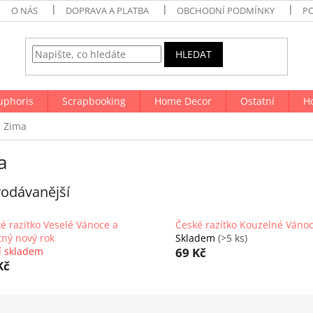
O NÁS
DOPRAVA A PLATBA
OBCHODNÍ PODMÍNKY
P
HLEDAT
uphoris
Scrapbooking
Home Decor
Ostatní
H
Zima
a
odávanější
é razítko Veselé Vánoce a
České razítko Kouzelné Váno
tný nový rok
Skladem
(>5 ks)
í skladem
69 Kč
Kč