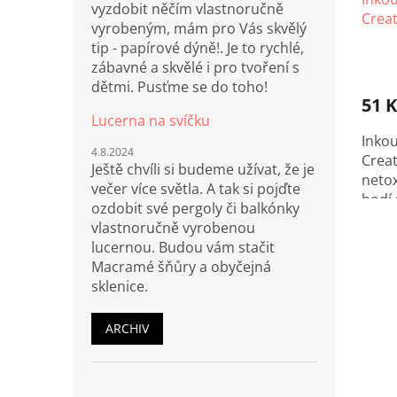
vyzdobit něčím vlastnoručně
Creat
vyrobeným, mám pro Vás skvělý
tip - papírové dýně!. Je to rychlé,
zábavné a skvělé i pro tvoření s
dětmi. Pusťme se do toho!
51 K
Lucerna na svíčku
Inkou
4.8.2024
Creat
Ještě chvíli si budeme užívat, že je
netox
večer více světla. A tak si pojďte
hodí 
ozdobit své pergoly či balkónky
deník
vlastnoručně vyrobenou
proje
lucernou. Budou vám stačit
Macramé šňůry a obyčejná
sklenice.
ARCHIV