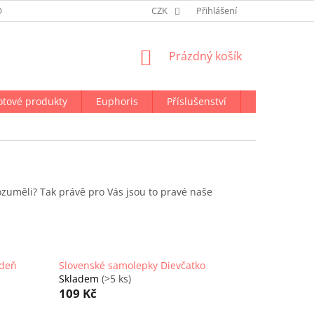
ODMÍNKY OCHRANY OSOBNÍCH ÚDAJŮ
CZK
NAPIŠTE NÁM
Přihlášení
NÁKUPNÍ
Prázdný košík
KOŠÍK
otové produkty
Euphoris
Příslušenství
Doprava a p
ozuměli? Tak právě pro Vás jsou to pravé naše
 deň
Slovenské samolepky Dievčatko
Skladem
(>5 ks)
109 Kč