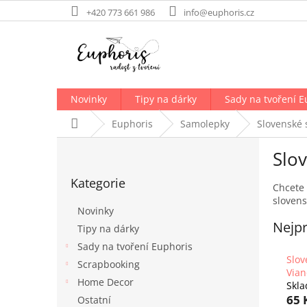
Přejít
+420 773 661 986
info@euphoris.cz
na
obsah
Novinky
Tipy na dárky
Sady na tvoření E
Domů
Euphoris
Samolepky
Slovenské
P
Slo
o
Přeskočit
s
Kategorie
kategorie
t
Chcete 
slovens
r
Novinky
a
Nejpr
Tipy na dárky
n
Sady na tvoření Euphoris
n
Slov
í
Scrapbooking
Vian
p
Home Decor
Skl
a
65 
Ostatní