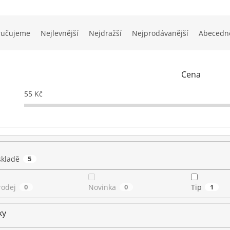
ručujeme
Nejlevnější
Nejdražší
Nejprodávanější
Abecedn
Cena
55
Kč
skladě
5
rodej
0
Novinka
0
Tip
1
ky