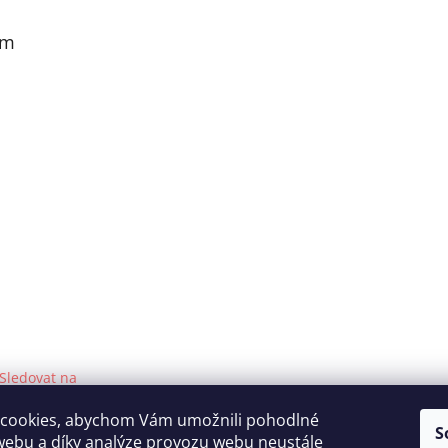
am
Sledovat na
Instagramu
cookies, abychom Vám umožnili pohodlné
S
webu a díky analýze provozu webu neustále