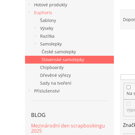
n
Hotové produkty
e
Ř
Euphoris
l
a
Dopo
Šablony
z
Výseky
e
Razítka
n
Samolepky
í
p
České samolepky
r
Slovenské samolepky
o
Chipboardy
d
Dřevěné výřezy
u
Sady na tvoření
k
t
Příslušenství
Na 
ů
Výp
BLOG
Znač
Mezinárodní den scrapbookingu
2025