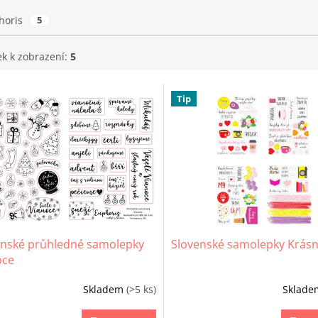
horis
5
ek k zobrazení:
5
Tip
enské průhledné samolepky
Slovenské samolepky Krás
oce
Skladem
(>5 ks)
Sklad