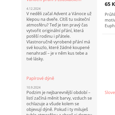
65 K
4.12.2024
V neděli začal Advent a Vánoce už
Průh
klepou na dveře. Cítíš tu sváteční
motiv
atmosféru? Teď je ten pravý čas
Eupho
vytvořit originální přání, která
potěší rodinu i přátele.
Vlastnoručně vyrobené přání má
své kouzlo, které žádné koupené
nenahradí – je v něm kus tebe a
tvé lásky.
Papírové dýně
10.9.2024
Slov
Podzim je nejbarevnější období –
listí začíná měnit barvy, vzduch se
ochlazuje a všude kolem se
objevují dýně. Pokud i ty miluješ