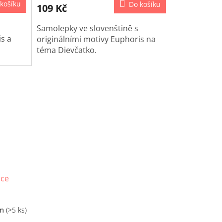
košíku
Do košíku
109 Kč
Samolepky ve slovenštině s
s a
originálními motivy Euphoris na
téma
Dievčatko.
ace
em
(>5 ks)