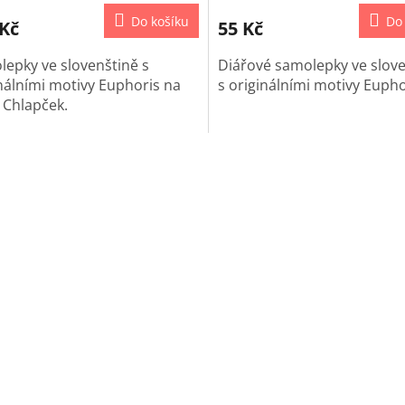
Do košíku
Do
 Kč
55 Kč
epky ve slovenštině s
Diářové samolepky ve slov
nálními motivy Euphoris na
s originálními motivy Eupho
a
Chlapček.
O
v
l
á
d
a
c
í
p
r
v
k
y
v
ý