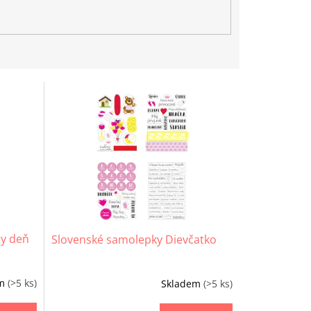
ny deň
Slovenské samolepky Dievčatko
em
(>5 ks)
Skladem
(>5 ks)