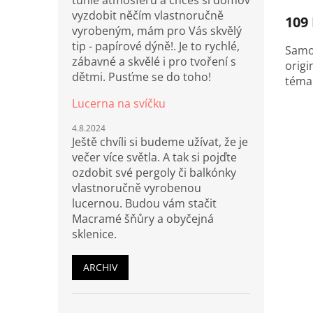
tuhle atmosféru a chceš si domov
vyzdobit něčím vlastnoručně
109
vyrobeným, mám pro Vás skvělý
tip - papírové dýně!. Je to rychlé,
Samol
zábavné a skvělé i pro tvoření s
origi
dětmi. Pusťme se do toho!
tém
Lucerna na svíčku
4.8.2024
Ještě chvíli si budeme užívat, že je
večer více světla. A tak si pojďte
ozdobit své pergoly či balkónky
vlastnoručně vyrobenou
lucernou. Budou vám stačit
Macramé šňůry a obyčejná
sklenice.
ARCHIV