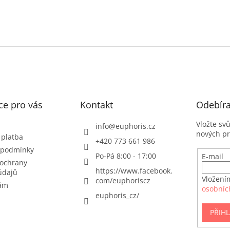
p
i
s
u
ce pro vás
Kontakt
Odebíra
Vložte sv
info
@
euphoris.cz
nových p
 platba
+420 773 661 986
 podmínky
Po-Pá 8:00 - 17:00
E-mail
ochrany
https://www.facebook.
údajů
Vložení
com/euphoriscz
nám
osobníc
euphoris_cz/
PŘIHL