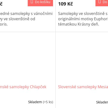
Do košíku
Do 
č
109 Kč
ledné samolepky s vánočními
Samolepky ve slovenštině s
y ve slovenštině od
originálními motivy Euphori
ris.
tématikou
Krásny deň.
enské samolepky Chlapček
Slovenské samolepky Mesi
Skladem
(>5 ks)
Sklad