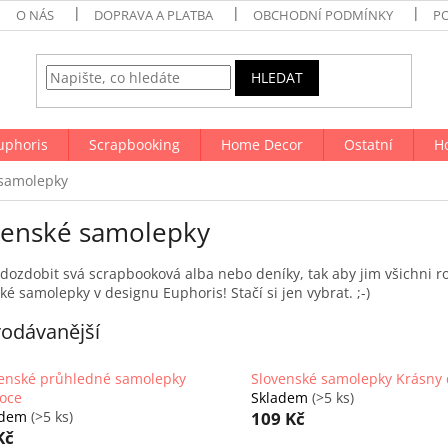
O NÁS
DOPRAVA A PLATBA
OBCHODNÍ PODMÍNKY
P
HLEDAT
uphoris
Scrapbooking
Home Decor
Ostatní
H
 samolepky
venské samolepky
dozdobit svá scrapbooková alba nebo deníky, tak aby jim všichni r
ké samolepky v designu Euphoris! Stačí si jen vybrat. ;-)
odávanější
enské průhledné samolepky
Slovenské samolepky Krásny
oce
Skladem
(>5 ks)
adem
(>5 ks)
109 Kč
Kč