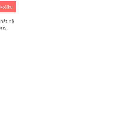
 košíku
enštině
ris.