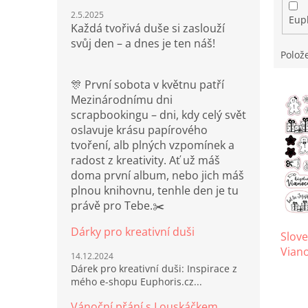
2.5.2025
Eup
Každá tvořivá duše si zaslouží
svůj den – a dnes je ten náš!
Polož
🎊 První sobota v květnu patří
V
Mezinárodnímu dni
ý
scrapbookingu – dni, kdy celý svět
p
oslavuje krásu papírového
i
tvoření, alb plných vzpomínek a
s
radost z kreativity. Ať už máš
p
doma první album, nebo jich máš
r
plnou knihovnu, tenhle den je tu
o
právě pro Tebe.✂️
d
u
Dárky pro kreativní duši
Slov
k
Vian
t
14.12.2024
ů
Dárek pro kreativní duši: Inspirace z
mého e-shopu Euphoris.cz...
Vánoční přání s Louskáčkem