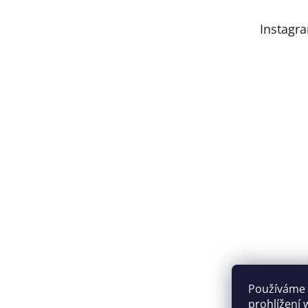
Instagr
Používáme 
prohlížení 