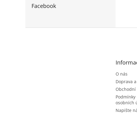
Facebook
Z
á
p
a
t
Informa
í
O nás
Doprava a
Obchodní
Podmínky 
osobních 
Napište 