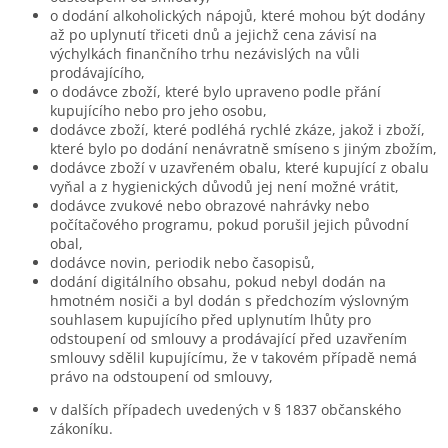
o dodání alkoholických nápojů, které mohou být dodány
až po uplynutí třiceti dnů a jejichž cena závisí na
výchylkách finančního trhu nezávislých na vůli
prodávajícího,
o dodávce zboží, které bylo upraveno podle přání
kupujícího nebo pro jeho osobu,
dodávce zboží, které podléhá rychlé zkáze, jakož i zboží,
které bylo po dodání nenávratně smíseno s jiným zbožím,
dodávce zboží v uzavřeném obalu, které kupující z obalu
vyňal a z hygienických důvodů jej není možné vrátit,
dodávce zvukové nebo obrazové nahrávky nebo
počítačového programu, pokud porušil jejich původní
obal,
dodávce novin, periodik nebo časopisů,
dodání digitálního obsahu, pokud nebyl dodán na
hmotném nosiči a byl dodán s předchozím výslovným
souhlasem kupujícího před uplynutím lhůty pro
odstoupení od smlouvy a prodávající před uzavřením
smlouvy sdělil kupujícímu, že v takovém případě nemá
právo na odstoupení od smlouvy,
v dalších případech uvedených v § 1837 občanského
zákoníku.