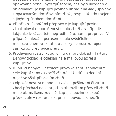
opakovaně nebo jiným způsobem, než bylo uvedeno v
objednávce, je kupující povinen uhradit náklady spojené
s opakovaným doručováním zboží, resp. náklady spojené
s jiným způsobem doručení.
Při převzetí zboží od přepravce je kupující povinen
zkontrolovat neporušenost obalů zboží a v případě
jakýchkoliv závad toto neprodleně oznámit přepravci. V
případě shledání porušení obalu svědčícího o
neoprávněném vniknutí do zásilky nemusí kupující
zásilku od přepravce převzít.
Prodávající vystaví kupujícímu daňový doklad – fakturu.
Daňový doklad je odeslán na e-mailovou adresu
kupujícího.
Kupující nabývá vlastnické právo ke zboží zaplacením
celé kupní ceny za zboží včetně nákladů na dodání,
nejdříve však převzetím zboží.
Odpovědnost za nahodilou zkázu, poškození či ztrátu
zboží přechází na kupujícího okamžikem převzetí zboží
nebo okamžikem, kdy měl kupující povinnost zboží
převzít, ale v rozporu s kupní smlouvou tak neučinil.
VI.