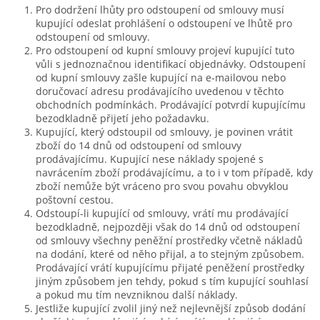
Pro dodržení lhůty pro odstoupení od smlouvy musí
kupující odeslat prohlášení o odstoupení ve lhůtě pro
odstoupení od smlouvy.
Pro odstoupení od kupní smlouvy projeví kupující tuto
vůli s jednoznačnou identifikací objednávky. Odstoupení
od kupní smlouvy zašle kupující na e-mailovou nebo
doručovací adresu prodávajícího uvedenou v těchto
obchodních podmínkách. Prodávající potvrdí kupujícímu
bezodkladně přijetí jeho požadavku.
Kupující, který odstoupil od smlouvy, je povinen vrátit
zboží do 14 dnů od odstoupení od smlouvy
prodávajícímu. Kupující nese náklady spojené s
navrácením zboží prodávajícímu, a to i v tom případě, kdy
zboží nemůže být vráceno pro svou povahu obvyklou
poštovní cestou.
Odstoupí-li kupující od smlouvy, vrátí mu prodávající
bezodkladně, nejpozději však do 14 dnů od odstoupení
od smlouvy všechny peněžní prostředky včetně nákladů
na dodání, které od něho přijal, a to stejným způsobem.
Prodávající vrátí kupujícímu přijaté peněžení prostředky
jiným způsobem jen tehdy, pokud s tím kupující souhlasí
a pokud mu tím nevzniknou další náklady.
Jestliže kupující zvolil jiný než nejlevnější způsob dodání