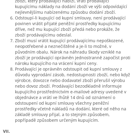
zboží, který prodávající nabízí, vrátí prodávající
kupujícímu náklady na dodání zboží ve výši odpovídající
nejlevnějšímu nabízenému způsobu dodání zboží.
Odstoupí-li kupující od kupní smlouvy, není prodávající
povinen vrátit přijaté peněžní prostředky kupujícímu
dříve, než mu kupující zboží předá nebo prokáže, že
zboží prodávajícímu odeslal.
Zboží musí vrátit kupující prodávajícímu nepoškozené,
neopotřebené a neznečištěné a je-li to možné, v
původním obalu. Nárok na náhradu škody vzniklé na
zboží je prodávající oprávněn jednostranně započíst proti
nároku kupujícího na vrácení kupní ceny.
Prodávající je oprávněn odstoupit od kupní smlouvy z
důvodu vyprodání zásob, nedostupnosti zboží, nebo když
výrobce, dovozce nebo dodavatel zboží přerušil výrobu
nebo dovoz zboží. Prodávající bezodkladně informuje
kupujícího prostřednictvím e-mailové adresy uvedené v
objednávce a vrátí ve lhůtě 14 dnů od oznámení o
odstoupení od kupní smlouvy všechny peněžní
prostředky včetně nákladů na dodání, které od něho na
základě smlouvy přijal, a to stejným způsobem,
popřípadě způsobem určeným kupujícím.
VII.