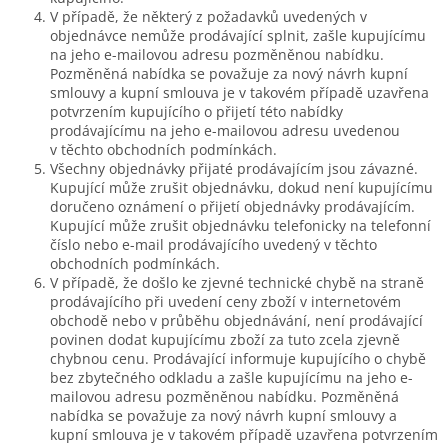
V případě, že některý z požadavků uvedených v
objednávce nemůže prodávající splnit, zašle kupujícímu
na jeho e-mailovou adresu pozměněnou nabídku.
Pozměněná nabídka se považuje za nový návrh kupní
smlouvy a kupní smlouva je v takovém případě uzavřena
potvrzením kupujícího o přijetí této nabídky
prodávajícímu na jeho e-mailovou adresu uvedenou
v těchto obchodních podmínkách.
Všechny objednávky přijaté prodávajícím jsou závazné.
Kupující může zrušit objednávku, dokud není kupujícímu
doručeno oznámení o přijetí objednávky prodávajícím.
Kupující může zrušit objednávku telefonicky na telefonní
číslo nebo e-mail prodávajícího uvedený v těchto
obchodních podmínkách.
V případě, že došlo ke zjevné technické chybě na straně
prodávajícího při uvedení ceny zboží v internetovém
obchodě nebo v průběhu objednávání, není prodávající
povinen dodat kupujícímu zboží za tuto zcela zjevně
chybnou cenu. Prodávající informuje kupujícího o chybě
bez zbytečného odkladu a zašle kupujícímu na jeho e-
mailovou adresu pozměněnou nabídku. Pozměněná
nabídka se považuje za nový návrh kupní smlouvy a
kupní smlouva je v takovém případě uzavřena potvrzením