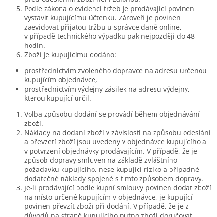
Podle zákona o evidenci tržeb je prodávající povinen
vystavit kupujícímu účtenku. Zároveň je povinen
zaevidovat přijatou tržbu u správce daně online,
v případě technického výpadku pak nejpozději do 48
hodin.
Zboží je kupujícímu dodáno:
prostřednictvím zvoleného dopravce na adresu určenou
kupujícím objednávce,
prostřednictvím výdejny zásilek na adresu výdejny,
kterou kupující určil.
Volba způsobu dodání se provádí během objednávání
zboží.
Náklady na dodání zboží v závislosti na způsobu odeslání
a převzetí zboží jsou uvedeny v objednávce kupujícího a
v potvrzení objednávky prodávajícím. V případě, že je
způsob dopravy smluven na základě zvláštního
požadavku kupujícího, nese kupující riziko a případné
dodatečné náklady spojené s tímto způsobem dopravy.
Je-li prodávající podle kupní smlouvy povinen dodat zboží
na místo určené kupujícím v objednávce, je kupující
povinen převzít zboží při dodání. V případě, že je z
důvodů na straně kupujícího nutno zboží doručovat