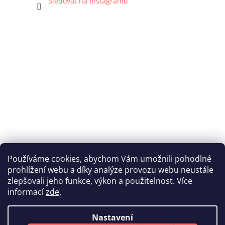
Sledovat na Instagramu
Používáme cookies, abychom Vám umožnili pohodlné
prohlížení webu a díky analýze provozu webu neustále
Katka Hromasová Foto
zlepšovali jeho funkce, výkon a použitelnost. Více
informací
zde
.
Nastavení
Vytvořil Shoptet