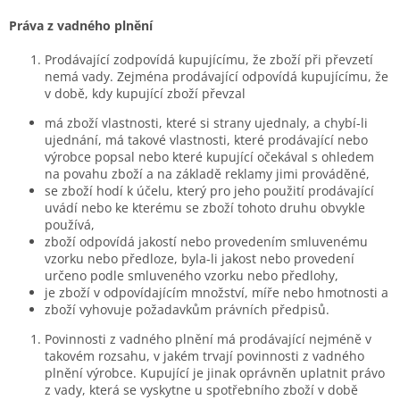
Práva z vadného plnění
Prodávající zodpovídá kupujícímu, že zboží při převzetí
nemá vady. Zejména prodávající odpovídá kupujícímu, že
v době, kdy kupující zboží převzal
má zboží vlastnosti, které si strany ujednaly, a chybí-li
ujednání, má takové vlastnosti, které prodávající nebo
výrobce popsal nebo které kupující očekával s ohledem
na povahu zboží a na základě reklamy jimi prováděné,
se zboží hodí k účelu, který pro jeho použití prodávající
uvádí nebo ke kterému se zboží tohoto druhu obvykle
používá,
zboží odpovídá jakostí nebo provedením smluvenému
vzorku nebo předloze, byla-li jakost nebo provedení
určeno podle smluveného vzorku nebo předlohy,
je zboží v odpovídajícím množství, míře nebo hmotnosti a
zboží vyhovuje požadavkům právních předpisů.
Povinnosti z vadného plnění má prodávající nejméně v
takovém rozsahu, v jakém trvají povinnosti z vadného
plnění výrobce. Kupující je jinak oprávněn uplatnit právo
z vady, která se vyskytne u spotřebního zboží v době