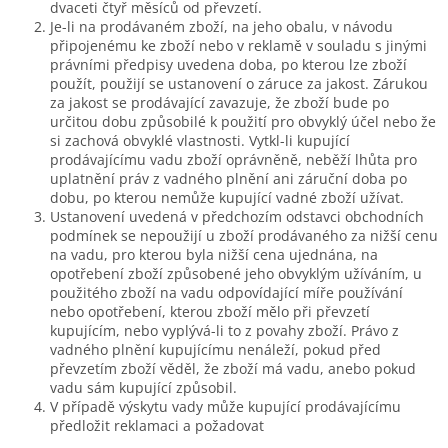
dvaceti čtyř měsíců od převzetí.
Je-li na prodávaném zboží, na jeho obalu, v návodu
připojenému ke zboží nebo v reklamě v souladu s jinými
právními předpisy uvedena doba, po kterou lze zboží
použít, použijí se ustanovení o záruce za jakost. Zárukou
za jakost se prodávající zavazuje, že zboží bude po
určitou dobu způsobilé k použití pro obvyklý účel nebo že
si zachová obvyklé vlastnosti. Vytkl-li kupující
prodávajícímu vadu zboží oprávněně, neběží lhůta pro
uplatnění práv z vadného plnění ani záruční doba po
dobu, po kterou nemůže kupující vadné zboží užívat.
Ustanovení uvedená v předchozím odstavci obchodních
podmínek se nepoužijí u zboží prodávaného za nižší cenu
na vadu, pro kterou byla nižší cena ujednána, na
opotřebení zboží způsobené jeho obvyklým užíváním, u
použitého zboží na vadu odpovídající míře používání
nebo opotřebení, kterou zboží mělo při převzetí
kupujícím, nebo vyplývá-li to z povahy zboží. Právo z
vadného plnění kupujícímu nenáleží, pokud před
převzetím zboží věděl, že zboží má vadu, anebo pokud
vadu sám kupující způsobil.
V případě výskytu vady může kupující prodávajícímu
předložit reklamaci a požadovat