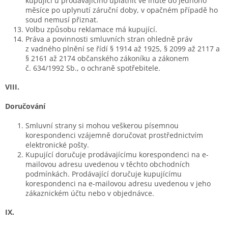
kupující u prodávajícího uplatnit ve lhůtě do jednoho
měsíce po uplynutí záruční doby, v opačném případě ho
soud nemusí přiznat.
Volbu způsobu reklamace má kupující.
Práva a povinnosti smluvních stran ohledně práv
z vadného plnění se řídí § 1914 až 1925, § 2099 až 2117 a
§ 2161 až 2174 občanského zákoníku a zákonem
č. 634/1992 Sb., o ochraně spotřebitele.
VIII.
Doručování
Smluvní strany si mohou veškerou písemnou
korespondenci vzájemně doručovat prostřednictvím
elektronické pošty.
Kupující doručuje prodávajícímu korespondenci na e-
mailovou adresu uvedenou v těchto obchodních
podmínkách. Prodávající doručuje kupujícímu
korespondenci na e-mailovou adresu uvedenou v jeho
zákaznickém účtu nebo v objednávce.
IX.