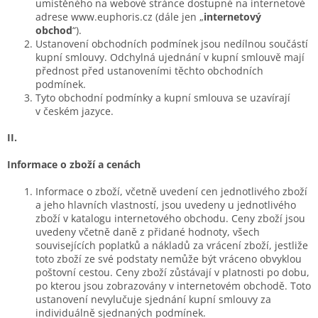
umístěného na webové stránce dostupné na internetové
adrese www.euphoris.cz (dále jen „
internetový
obchod
“).
Ustanovení obchodních podmínek jsou nedílnou součástí
kupní smlouvy. Odchylná ujednání v kupní smlouvě mají
přednost před ustanoveními těchto obchodních
podmínek.
Tyto obchodní podmínky a kupní smlouva se uzavírají
v českém jazyce.
II.
Informace o zboží a cenách
Informace o zboží, včetně uvedení cen jednotlivého zboží
a jeho hlavních vlastností, jsou uvedeny u jednotlivého
zboží v katalogu internetového obchodu. Ceny zboží jsou
uvedeny včetně daně z přidané hodnoty, všech
souvisejících poplatků a nákladů za vrácení zboží, jestliže
toto zboží ze své podstaty nemůže být vráceno obvyklou
poštovní cestou. Ceny zboží zůstávají v platnosti po dobu,
po kterou jsou zobrazovány v internetovém obchodě. Toto
ustanovení nevylučuje sjednání kupní smlouvy za
individuálně sjednaných podmínek.