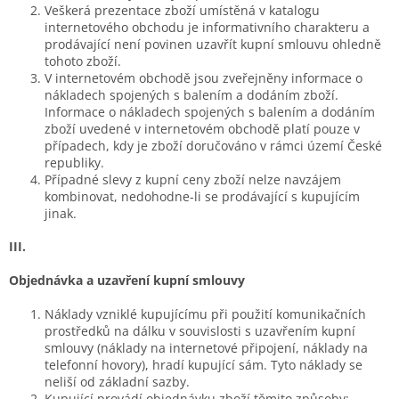
Veškerá prezentace zboží umístěná v katalogu
internetového obchodu je informativního charakteru a
prodávající není povinen uzavřít kupní smlouvu ohledně
tohoto zboží.
V internetovém obchodě jsou zveřejněny informace o
nákladech spojených s balením a dodáním zboží.
Informace o nákladech spojených s balením a dodáním
zboží uvedené v internetovém obchodě platí pouze v
případech, kdy je zboží doručováno v rámci území České
republiky.
Případné slevy z kupní ceny zboží nelze navzájem
kombinovat, nedohodne-li se prodávající s kupujícím
jinak.
III.
Objednávka a uzavření kupní smlouvy
Náklady vzniklé kupujícímu při použití komunikačních
prostředků na dálku v souvislosti s uzavřením kupní
smlouvy (náklady na internetové připojení, náklady na
telefonní hovory), hradí kupující sám. Tyto náklady se
neliší od základní sazby.
Kupující provádí objednávku zboží těmito způsoby: