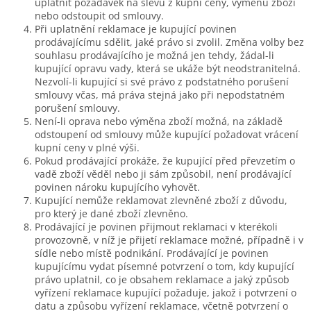
uplatnit požadavek na slevu z kupní ceny, výměnu zboží
nebo odstoupit od smlouvy.
Při uplatnění reklamace je kupující povinen
prodávajícímu sdělit, jaké právo si zvolil. Změna volby bez
souhlasu prodávajícího je možná jen tehdy, žádal-li
kupující opravu vady, která se ukáže být neodstranitelná.
Nezvolí-li kupující si své právo z podstatného porušení
smlouvy včas, má práva stejná jako při nepodstatném
porušení smlouvy.
Není-li oprava nebo výměna zboží možná, na základě
odstoupení od smlouvy může kupující požadovat vrácení
kupní ceny v plné výši.
Pokud prodávající prokáže, že kupující před převzetím o
vadě zboží věděl nebo ji sám způsobil, není prodávající
povinen nároku kupujícího vyhovět.
Kupující nemůže reklamovat zlevněné zboží z důvodu,
pro který je dané zboží zlevněno.
Prodávající je povinen přijmout reklamaci v kterékoli
provozovně, v níž je přijetí reklamace možné, případně i v
sídle nebo místě podnikání. Prodávající je povinen
kupujícímu vydat písemné potvrzení o tom, kdy kupující
právo uplatnil, co je obsahem reklamace a jaký způsob
vyřízení reklamace kupující požaduje, jakož i potvrzení o
datu a způsobu vyřízení reklamace, včetně potvrzení o