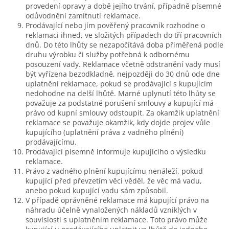
provedení opravy a době jejího trvání, případně písemné
odůvodnění zamítnutí reklamace.
Prodávající nebo jím pověřený pracovník rozhodne o
reklamaci ihned, ve složitých případech do tří pracovních
dnů. Do této lhůty se nezapočítává doba přiměřená podle
druhu výrobku či služby potřebná k odbornému
posouzení vady. Reklamace včetně odstranění vady musí
být vyřízena bezodkladně, nejpozději do 30 dnů ode dne
uplatnění reklamace, pokud se prodávající s kupujícím
nedohodne na delší lhůtě. Marné uplynutí této lhůty se
považuje za podstatné porušení smlouvy a kupující má
právo od kupní smlouvy odstoupit.
Za okamžik uplatnění
reklamace se považuje okamžik, kdy dojde projev vůle
kupujícího (uplatnění práva z vadného plnění)
prodávajícímu.
Prodávající písemně informuje kupujícího o výsledku
reklamace.
Právo z vadného plnění kupujícímu nenáleží, pokud
kupující před převzetím věci věděl, že věc má vadu,
anebo pokud kupující vadu sám způsobil.
V případě oprávněné reklamace má kupující právo na
náhradu účelně vynaložených nákladů vzniklých v
souvislosti s uplatněním reklamace. Toto právo může