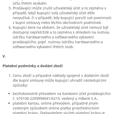
účtu třetím osobám.
Prodávající může zrušit uživatelský účet a to zejména v
případě, když kupující svůj uživatelský účet déle
nevyužívá, či v případě, kdy kupující poruší své povinnosti
z kupní smlouvy nebo těchto obchodních podmínek.
Kupující bere na vědomí, že uživatelský účet nemusí být
dostupný nepřetržitě a to zejména s ohledem na nutnou
údržbu hardwarového a softwarového vybavení
prodávajícího, popř. nutnou údržbu hardwarového a
softwarového vybavení třetích osob.
V.
Platební podmínky a dodání zboží
Cenu zboží a případné náklady spojené s dodáním zboží
dle kupní smlouvy může kupující uhradit následujícími
způsoby:
bezhotovostně převodem na bankovní účet prodávajícího
č. 670100-2209994041/6210, vedený u mBank S.A.,
platební kartou, online převodem, případně jiným
zvoleným způsobem online platby prostřednictvím
platební brány. Dodavatelem služeb platební brány je