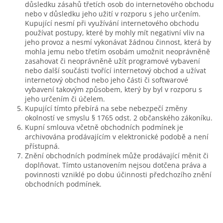
důsledku zásahů třetích osob do internetového obchodu
nebo v důsledku jeho užití v rozporu s jeho určením.
Kupující nesmí při využívání internetového obchodu
používat postupy, které by mohly mít negativní vliv na
jeho provoz a nesmí vykonávat žádnou činnost, která by
mohla jemu nebo třetím osobám umožnit neoprávněně
zasahovat či neoprávněně užít programové vybavení
nebo další součásti tvořící internetový obchod a užívat
internetový obchod nebo jeho části či softwarové
vybavení takovým způsobem, který by byl v rozporu s
jeho určením či účelem.
Kupující tímto přebírá na sebe nebezpečí změny
okolností ve smyslu § 1765 odst. 2 občanského zákoníku.
Kupní smlouva včetně obchodních podmínek je
archivována prodávajícím v elektronické podobě a není
přístupná.
Znění obchodních podmínek může prodávající měnit či
doplňovat. Tímto ustanovením nejsou dotčena práva a
povinnosti vzniklé po dobu účinnosti předchozího znění
obchodních podmínek.