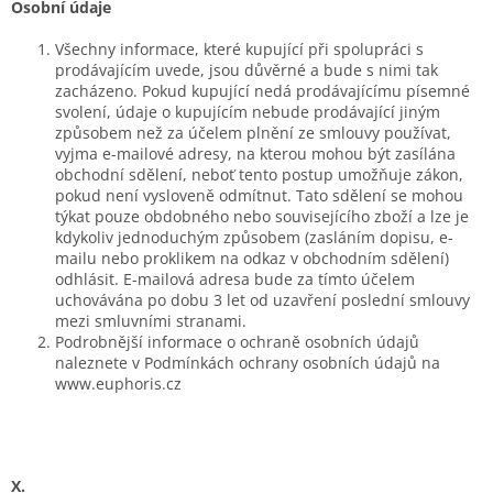
Osobní údaje
Všechny informace, které kupující při spolupráci s
prodávajícím uvede, jsou důvěrné a bude s nimi tak
zacházeno. Pokud kupující nedá prodávajícímu písemné
svolení, údaje o kupujícím nebude prodávající jiným
způsobem než za účelem plnění ze smlouvy používat,
vyjma e-mailové adresy, na kterou mohou být zasílána
obchodní sdělení, neboť tento postup umožňuje zákon,
pokud není vysloveně odmítnut. Tato sdělení se mohou
týkat pouze obdobného nebo souvisejícího zboží a lze je
kdykoliv jednoduchým způsobem (zasláním dopisu, e-
mailu nebo proklikem na odkaz v obchodním sdělení)
odhlásit. E-mailová adresa bude za tímto účelem
uchovávána po dobu 3 let od uzavření poslední smlouvy
mezi smluvními stranami.
Podrobnější informace o ochraně osobních údajů
naleznete v Podmínkách ochrany osobních údajů na
www.euphoris.cz
X.