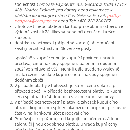
společnost
ComGate Payments, a.s. Gočárova třída 1754 /
48b, Hradec Králové; pro dotazy nebo reklamace k
platbám kontaktujte přímo ComGate na E-mail:
platby-
podpora@comgate.cz
nebo Tel: +420 228 224 267
v hotovosti nebo platební kartou při osobním odběru ve
výdejně zásilek Zásilkovna nebo při doručení kurýrní
službou.
dobírkou v hotovosti (případně kartou) při doručení
zásilky prostřednictvím Slovenské pošty.
Společně s kupní cenou je kupující povinen uhradit
prodávajícímu náklady spojené s balením a dodáním
zboží ve smluvené výši. Není-li dále uvedeno výslovně
jinak, rozumí se dále kupní cenou i náklady spojené s
dodáním zboží.
V případě platby v hotovosti je kupní cena splatná při
převzetí zboží. V případě bezhotovostní platby je kupní
cena splatná do 14 dnů od uzavření kupní smlouvy.
V případě bezhotovostní platby je závazek kupujícího
uhradit kupní cenu splněn okamžikem připsání příslušné
částky na bankovní účet prodávajícího.
Prodávající nepožaduje od kupujícího předem žádnou
zálohu či jinou obdobnou platbu. Úhrada kupní ceny
před odesláním zboží není zálohou.