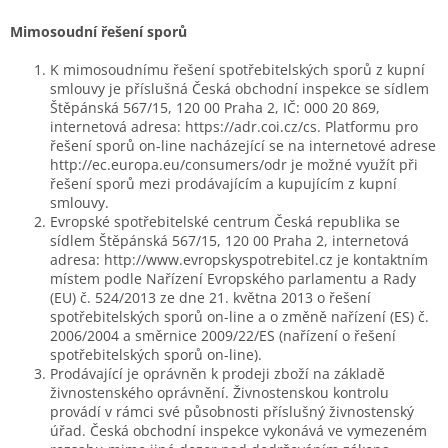
Mimosoudní řešení sporů
K mimosoudnímu řešení spotřebitelských sporů z kupní
smlouvy je příslušná Česká obchodní inspekce se sídlem
Štěpánská 567/15, 120 00 Praha 2, IČ: 000 20 869,
internetová adresa: https://adr.coi.cz/cs. Platformu pro
řešení sporů on-line nacházející se na internetové adrese
http://ec.europa.eu/consumers/odr je možné využít při
řešení sporů mezi prodávajícím a kupujícím z kupní
smlouvy.
Evropské spotřebitelské centrum Česká republika se
sídlem Štěpánská 567/15, 120 00 Praha 2, internetová
adresa: http://www.evropskyspotrebitel.cz je kontaktním
místem podle Nařízení Evropského parlamentu a Rady
(EU) č. 524/2013 ze dne 21. května 2013 o řešení
spotřebitelských sporů on-line a o změně nařízení (ES) č.
2006/2004 a směrnice 2009/22/ES (nařízení o řešení
spotřebitelských sporů on-line).
Prodávající je oprávněn k prodeji zboží na základě
živnostenského oprávnění. Živnostenskou kontrolu
provádí v rámci své působnosti příslušný živnostenský
úřad. Česká obchodní inspekce vykonává ve vymezeném