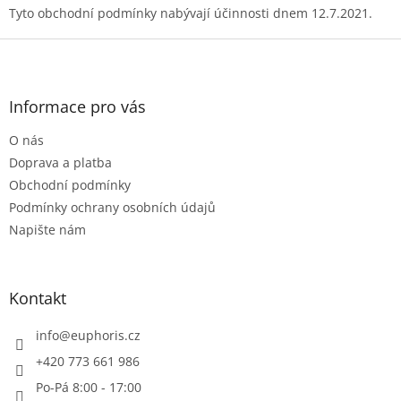
Tyto obchodní podmínky nabývají účinnosti dnem 12.7.2021.
Z
á
p
a
Informace pro vás
t
O nás
í
Doprava a platba
Obchodní podmínky
Podmínky ochrany osobních údajů
Napište nám
Kontakt
info
@
euphoris.cz
+420 773 661 986
Po-Pá 8:00 - 17:00