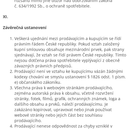
rozsahu mimo jiné dozor nad dodržováním zákona
č. 634/1992 Sb., o ochraně spotřebitele.
XI.
Závěrečná ustanovení
Veškerá ujednání mezi prodávajícím a kupujícím se řídí
právním řádem České republiky. Pokud vztah založený
kupní smlouvou obsahuje mezinárodní prvek, pak strany
sjednávají, že vztah se řídí právem České republiky. Tímto
nejsou dotčena práva spotřebitele vyplývající z obecně
závazných právních předpisů.
Prodávající není ve vztahu ke kupujícímu vázán žádnými
kodexy chování ve smyslu ustanovení § 1826 odst. 1 písm.
e) občanského zákoníku.
Všechna práva k webovým stránkám prodávajícího,
zejména autorská práva k obsahu, včetně rozvržení
stránky, fotek, filmů, grafik, ochranných známek, loga a
dalšího obsahu a prvků, náleží prodávajícímu. Je
zakázáno kopírovat, upravovat nebo jinak používat
webové stránky nebo jejich část bez souhlasu
prodávajícího.
Prodávající nenese odpovědnost za chyby vzniklé v