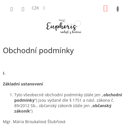
Přejít
NÁKUP
na
CZK
obsah
KOŠÍK
Obchodní podmínky
I.
Základní ustanovení
Tyto všeobecné obchodní podmínky (dále jen „
obchodní
podmínky
“) jsou vydané dle § 1751 a násl. zákona č.
89/2012 Sb., občanský zákoník (dále jen „
občanský
zákoník
“)
Mgr. Mária Broukalová Štubňová