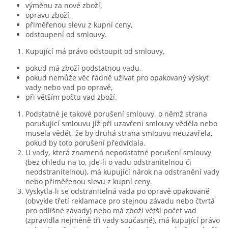
výměnu za nové zboží,
opravu zboží,
přiměřenou slevu z kupní ceny,
odstoupení od smlouvy.
Kupující má právo odstoupit od smlouvy,
pokud má zboží podstatnou vadu,
pokud nemůže věc řádně užívat pro opakovaný výskyt
vady nebo vad po opravě,
při větším počtu vad zboží.
Podstatné je takové porušení smlouvy, o němž strana
porušující smlouvu již při uzavření smlouvy věděla nebo
musela vědět, že by druhá strana smlouvu neuzavřela,
pokud by toto porušení předvídala.
U vady, která znamená nepodstatné porušení smlouvy
(bez ohledu na to, jde-li o vadu odstranitelnou či
neodstranitelnou), má kupující nárok na odstranění vady
nebo přiměřenou slevu z kupní ceny.
Vyskytla-li se odstranitelná vada po opravě opakovaně
(obvykle třetí reklamace pro stejnou závadu nebo čtvrtá
pro odlišné závady) nebo má zboží větší počet vad
(zpravidla nejméně tři vady současně), má kupující právo