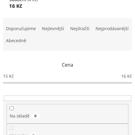
16 Kč
Ř
a
Doporučujeme
Nejlevnější
Nejdražší
Nejprodávanější
z
e
Abecedně
n
í
p
Cena
r
o
15
Kč
16
Kč
d
u
k
t
ů
Na skladě
6