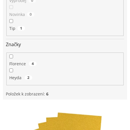
Výprodej
0
Novinka
0
Tip
1
Značky
Florence
4
Heyda
2
Položek k zobrazení:
6
V
ý
p
i