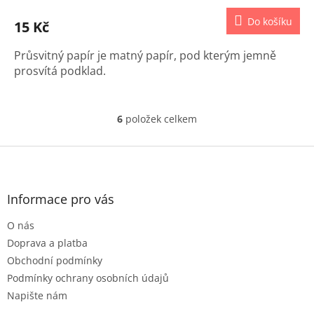
Do košíku
15 Kč
Průsvitný papír je matný papír, pod kterým jemně
prosvítá podklad.
6
položek celkem
O
v
l
Z
á
á
d
p
a
a
Informace pro vás
c
t
í
O nás
í
p
r
Doprava a platba
v
Obchodní podmínky
k
Podmínky ochrany osobních údajů
y
Napište nám
v
ý