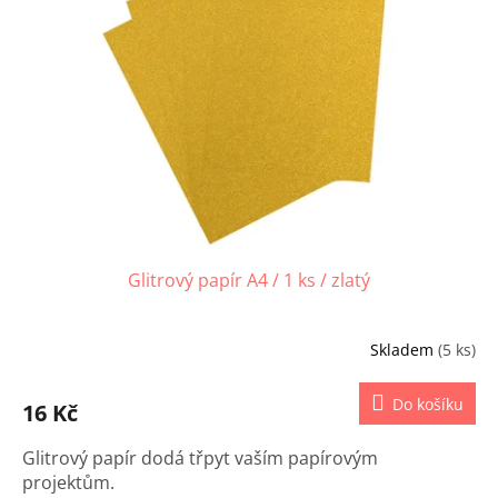
s
p
r
o
d
u
k
t
ů
Glitrový papír A4 / 1 ks / zlatý
Skladem
(5 ks)
Do košíku
16 Kč
Glitrový papír dodá třpyt vaším papírovým
projektům.