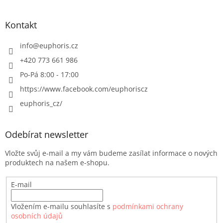
p
i
Kontakt
s
u
info
@
euphoris.cz
+420 773 661 986
Po-Pá 8:00 - 17:00
https://www.facebook.com/euphoriscz
euphoris_cz/
Odebírat newsletter
Vložte svůj e-mail a my vám budeme zasílat informace o nových
produktech na našem e-shopu.
E-mail
Vložením e-mailu souhlasíte s
podmínkami ochrany
osobních údajů