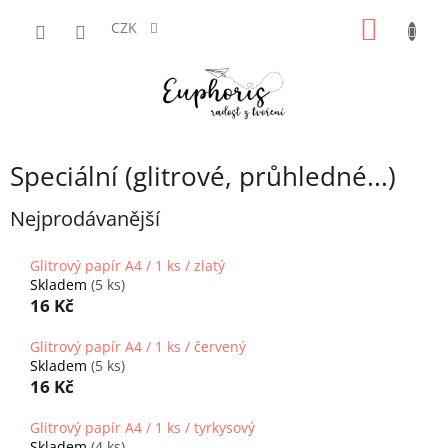
Přejít
NÁKUP
na
CZK
obsah
KOŠÍK
Speciální (glitrové, průhledné...)
Nejprodávanější
Glitrový papír A4 / 1 ks / zlatý
Skladem
(5 ks)
16 Kč
Glitrový papír A4 / 1 ks / červený
Skladem
(5 ks)
16 Kč
Glitrový papír A4 / 1 ks / tyrkysový
Skladem
(4 ks)