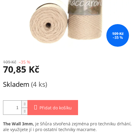
109 Kč
–35 %
109 Kč
–35 %
70,85 Kč
Měrná
Skladem
(4 ks)
cena:
Přidat do košíku
The Wall 3mm,
je šňůra stvořená zejména pro techniku drhání,
ale využijete jí i pro ostatní techniky macrame.