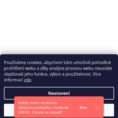
Používáme cookies, abychom Vám umožnili pohodlné
prohlížení webu a díky analýze provozu webu neustále
Katka Hromasová Foto
zlepšovali jeho funkce, výkon a použitelnost. Více
informací
zde
.
Nastavení
Vytvořil Shoptet
Každý měsíc rozdávám
dárkovou poukázku v hodnotě
Ano
Ne
Souhlasím
Copyright 2026
Euphoris.cz
. Všechna práva vyhrazena.
500 Kč.​ Chcete se připojit?