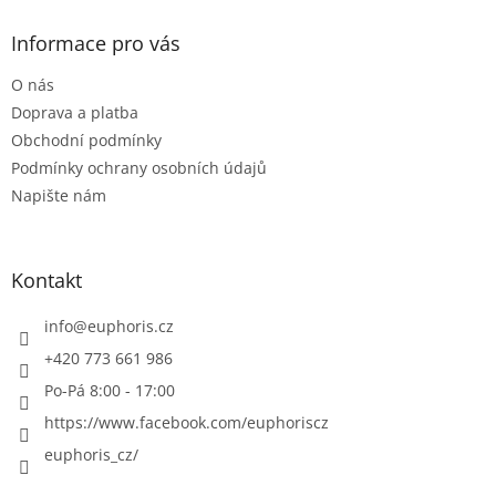
p
a
Informace pro vás
t
O nás
í
Doprava a platba
Obchodní podmínky
Podmínky ochrany osobních údajů
Napište nám
Kontakt
info
@
euphoris.cz
+420 773 661 986
Po-Pá 8:00 - 17:00
https://www.facebook.com/euphoriscz
euphoris_cz/