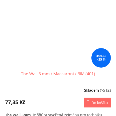
119 Kč
–35 %
The Wall 3 mm / Maccaroni / Bílá (401)
Skladem
(>5 ks)
77,35 Kč
Do košíku
The Wall 3mm,
je šňůra stvořená zejména pro techniku