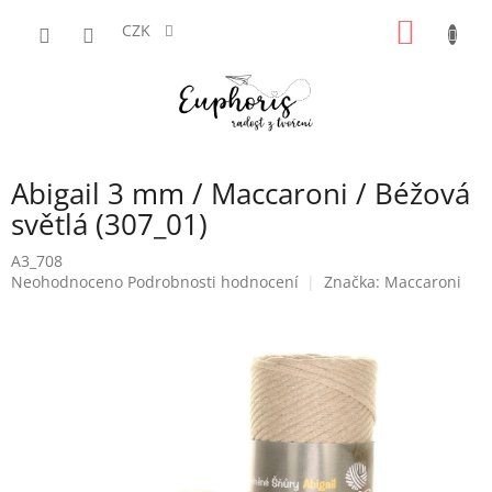
Přejít
NÁKUP
na
CZK
obsah
KOŠÍK
Abigail 3 mm / Maccaroni / Béžová
světlá (307_01)
A3_708
Průměrné
Neohodnoceno
Podrobnosti hodnocení
Značka:
Maccaroni
hodnocení
produktu
je
0,0
z
5
hvězdiček.