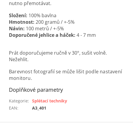
nutno přemotávat.
Složení:
100% bavlna
Hmotnost:
200 gramů / +-5%
Návin:
100 metrů / +-5%
Doporučené jehlice a háček:
4 - 7 mm
Prát doporučujeme ručně v 30°, sušit volně.
Nežehlit.
Barevnost fotografií se může lišit podle nastavení
monitoru.
Doplňkové parametry
Kategorie
:
Splétací techniky
EAN
:
A3_401
Z
á