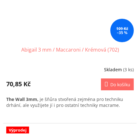
109 Kč
–35 %
Abigail 3 mm / Maccaroni / Krémová (702)
Skladem
(3 ks)
70,85 Kč
Do košíku
The Wall 3mm,
je šňůra stvořená zejména pro techniku
drhání, ale využijete jí i pro ostatní techniky macrame.
Výprodej