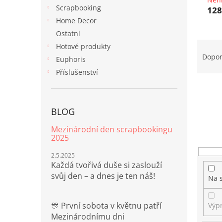
n
Scrapbooking
128
e
Home Decor
l
Ostatní
Ř
Hotové produkty
a
Dopo
Euphoris
z
Příslušenství
e
n
í
p
BLOG
r
Mezinárodní den scrapbookingu
o
2025
d
u
2.5.2025
k
Každá tvořivá duše si zaslouží
t
svůj den – a dnes je ten náš!
Na 
ů
🎊 První sobota v květnu patří
Výp
Mezinárodnímu dni