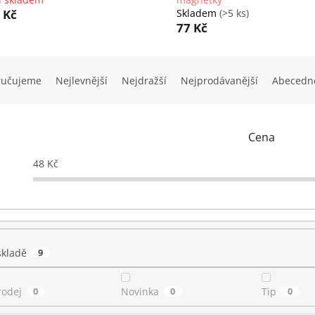
 Kč
Skladem
(>5 ks)
77 Kč
ručujeme
Nejlevnější
Nejdražší
Nejprodávanější
Abecedn
Cena
48
Kč
skladě
9
rodej
0
Novinka
0
Tip
0