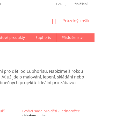
ODMÍNKY OCHRANY OSOBNÍCH ÚDAJŮ
CZK
NAPIŠTE NÁM
Přihlášení
NÁKUPNÍ
Prázdný košík
KOŠÍK
otové produkty
Euphoris
Příslušenství
Doprava a p
mi pro děti od Euphorisu. Nabízíme širokou
 Ať už jde o malování, lepení, skládání nebo
dinečných projektů. Ideální pro zábavu i
uří
Tvořící sada pro děti / Jednorožec
Skladem
(5 ks)