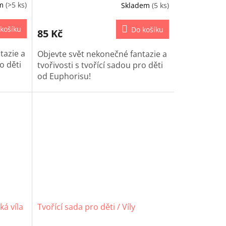
em
(>5 ks)
Skladem
(5 ks)
košíku
Do košíku
85 Kč
tazie a
Objevte svět nekonečné fantazie a
o děti
tvořivosti s tvořící sadou pro děti
od Euphorisu!
Tato sada obsahuje všechny
potřebné materiály k vytvoření
jednoho konkrétního projektu
(papíry, samolepky, dekorace a
mnoho dalšího), který okouzlí
každé dítě. Ať už jde o barevné
papíry, třpytky, stužky nebo
pěnové tvary, vaše děti budou
nadšené, jak snadno mohou
vytvářet vlastní umělecká díla.
ká víla
Tvořící sada pro děti / Víly