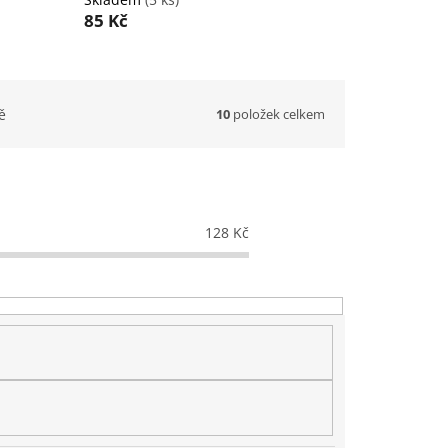
85 Kč
10
položek celkem
ě
128
Kč