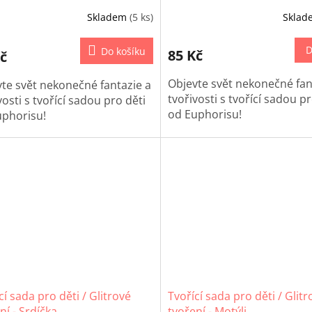
Skladem
(5 ks)
Skla
D
Do košíku
85 Kč
č
Objevte svět nekonečné fan
te svět nekonečné fantazie a
tvořivosti s tvořící sadou pr
vosti s tvořící sadou pro děti
od Euphorisu!
uphorisu!
Tato sada obsahuje všechn
 sada obsahuje všechny
potřebné materiály k vytvo
bné materiály k vytvoření
jednoho konkrétního proje
oho konkrétního projektu
(papíry, samolepky, dekora
ry, samolepky, dekorace a
mnoho dalšího), který okou
 dalšího), který okouzlí
každé dítě. Ať už jde o bar
 dítě. Ať už jde o barevné
papíry, třpytky, stužky neb
y, třpytky, stužky nebo
pěnové tvary, vaše děti bu
é tvary, vaše děti budou
nadšené, jak snadno moho
ené, jak snadno mohou
vytvářet vlastní umělecká dí
řet vlastní umělecká díla.
cí sada pro děti / Glitrové
Tvořící sada pro děti / Glitr
ní - Srdíčka
tvoření - Motýli