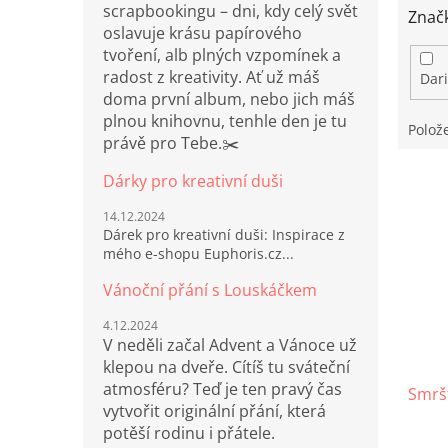
scrapbookingu – dni, kdy celý svět
Znač
oslavuje krásu papírového
tvoření, alb plných vzpomínek a
radost z kreativity. Ať už máš
Dar
doma první album, nebo jich máš
plnou knihovnu, tenhle den je tu
Polož
právě pro Tebe.✂️
V
Dárky pro kreativní duši
ý
p
14.12.2024
Dárek pro kreativní duši: Inspirace z
i
mého e-shopu Euphoris.cz...
s
p
Vánoční přání s Louskáčkem
r
4.12.2024
o
V neděli začal Advent a Vánoce už
d
klepou na dveře. Cítíš tu sváteční
u
atmosféru? Teď je ten pravý čas
Smršť
k
vytvořit originální přání, která
t
potěší rodinu i přátele.
ů