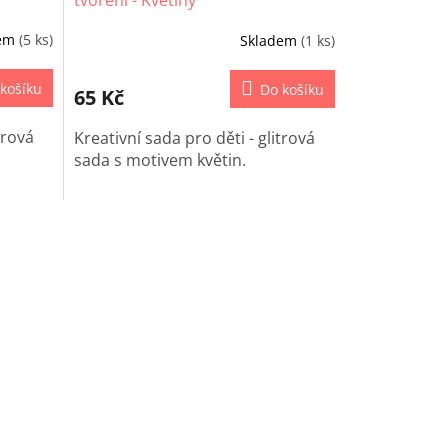
dem
(5 ks)
Skladem
(1 ks)
košíku
Do košíku
65 Kč
trová
Kreativní sada pro děti - glitrová
sada s motivem květin.