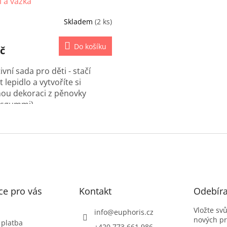
 a vážka
Skladem
(2 ks)
Do košíku
č
ivní sada pro děti - stačí
t lepidlo a vytvoříte si
nou dekoraci z pěnovky
sgummi).
O
v
l
á
d
a
c
í
ce pro vás
Kontakt
Odebíra
p
r
Vložte sv
info
@
euphoris.cz
v
nových p
 platba
+420 773 661 986