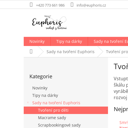
Přejít
+420 773 661 986
info@euphoris.cz
na
obsah
Novinky
Tipy na dárky
Sady na tvoření E
Domů
Sady na tvoření Euphoris
Tvoření pro
P
Tvoř
o
Přeskočit
s
Kategorie
kategorie
t
Vstupt
r
škálu 
Novinky
a
vyrábě
Tipy na dárky
n
rozvoj
Sady na tvoření Euphoris
n
Nejpr
í
Tvoření pro děti
p
Macrame sady
a
Smrš
Scrapbookingové sady
Nen