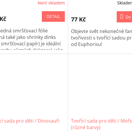
Není skladem
Sklad
DETAIL
Do 
 Kč
77 Kč
edná smršťovací fólie
Objevte svět nekonečné fan
á také jako shrinky dinks
tvořivosti s tvořící sadou pr
smršťovací papír) je ideální
od Euphorisu!
vorbu různých dekorací, jako
magnety, odznaky a šperky.
cí sada pro děti / Dinosauři
Tvořící sada pro děti / Mořs
(různé barvy)