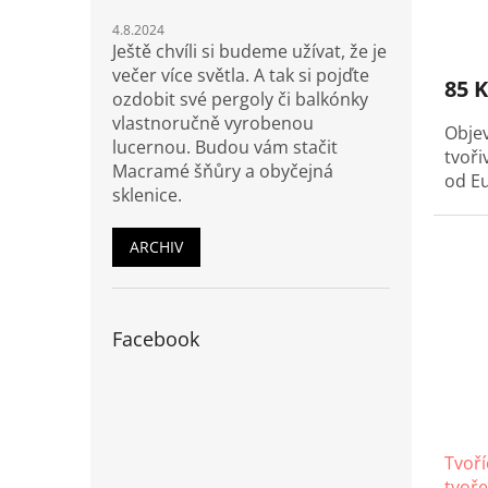
4.8.2024
Ještě chvíli si budeme užívat, že je
večer více světla. A tak si pojďte
85 K
ozdobit své pergoly či balkónky
vlastnoručně vyrobenou
Objev
lucernou. Budou vám stačit
tvoři
Macramé šňůry a obyčejná
od E
sklenice.
Tato
ARCHIV
potře
jedn
(papí
mnoho
Facebook
každé
papír
pěnov
nadš
vytvá
Tvoří
tvoře