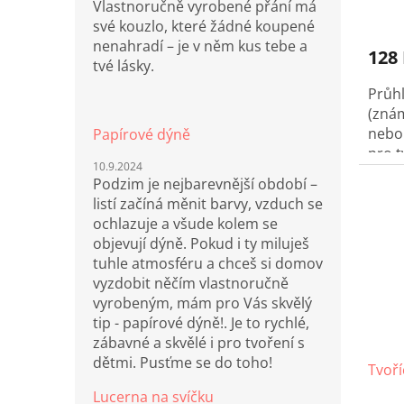
Vlastnoručně vyrobené přání má
své kouzlo, které žádné koupené
nenahradí – je v něm kus tebe a
128
tvé lásky.
Průhl
(znám
nebo 
Papírové dýně
pro t
10.9.2024
jsou 
Podzim je nejbarevnější období –
listí začíná měnit barvy, vzduch se
ochlazuje a všude kolem se
objevují dýně. Pokud i ty miluješ
tuhle atmosféru a chceš si domov
vyzdobit něčím vlastnoručně
vyrobeným, mám pro Vás skvělý
tip - papírové dýně!. Je to rychlé,
zábavné a skvělé i pro tvoření s
dětmi. Pusťme se do toho!
Tvoří
Lucerna na svíčku