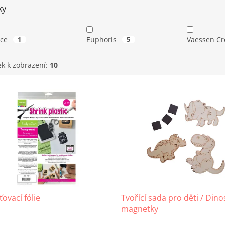
ky
ice
1
Euphoris
5
Vaessen Cr
ek k zobrazení:
10
ovací fólie
Tvořící sada pro děti / Dino
magnetky