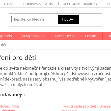
O NÁS
DOPRAVA A PLATBA
OBCHODNÍ PODMÍNKY
P
HLEDAT
uphoris
Scrapbooking
Home Decor
Ostatní
H
 děti
ení pro děti
e do světa nekonečné fantazie a kreativity s tvořivými sada
produktů, které podporují dětskou představivost a zručnost.
ní dekorací, naše sady obsahují vše potřebné k vytvoření je
 vašich malých umělců!
odávanější
ťovací fólie
Tvořící sada pro děti / Dinosa
í skladem
magnetky