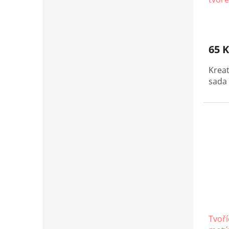
65 K
Kreat
sada 
Tvoří