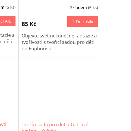
dem
(5 ks)
Skladem
(5 ks)
ETAIL
Do košíku
85 Kč
tazie a
Objevte svět nekonečné fantazie a
o děti
tvořivosti s tvořící sadou pro děti
od Euphorisu!
y
Tato sada obsahuje všechny
ření
potřebné materiály k vytvoření
ktu
jednoho konkrétního projektu
ce a
(papíry, samolepky, dekorace a
zlí
mnoho dalšího), který okouzlí
evné
každé dítě. Ať už jde o barevné
o
papíry, třpytky, stužky nebo
dou
pěnové tvary, vaše děti budou
u
nadšené, jak snadno mohou
la.
vytvářet vlastní umělecká díla.
ové
Tvořící sada pro děti / Glitrové
tvoření - Květiny