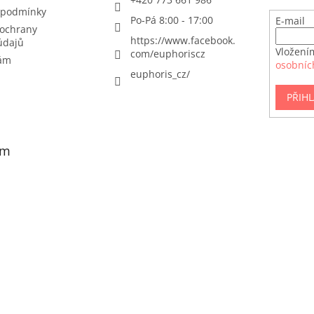
k
 podmínky
y
Po-Pá 8:00 - 17:00
E-mail
v
ochrany
ý
https://www.facebook.
údajů
Vložení
p
com/euphoriscz
nám
osobníc
i
euphoris_cz/
s
u
PŘIHL
am