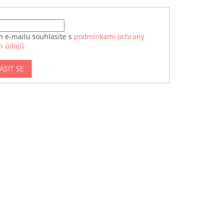
m e-mailu souhlasíte s
podmínkami ochrany
h údajů
ÁSIT SE