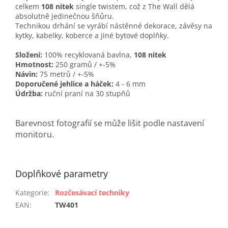
celkem
108 nitek
single twistem, což z The Wall dělá
absolutně jedinečnou šňůru.
Technikou drhání se vyrábí nástěnné dekorace, závěsy na
kytky, kabelky, koberce a jiné bytové doplňky.
Složení:
100% recyklovaná bavlna,
108 nitek
Hmotnost:
250 gramů / +-5%
Návin:
75 metrů / +-5%
Doporučené jehlice a háček:
4 - 6 mm
Údržba:
ruční praní na 30 stupňů
Barevnost fotografií se může lišit podle nastavení
monitoru.
Doplňkové parametry
Kategorie
:
Rozčesávací techniky
EAN
:
TW401