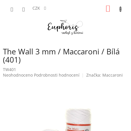
Přejít
NÁKUP
na
CZK
obsah
KOŠÍK
The Wall 3 mm / Maccaroni / Bílá
(401)
TW401
Průměrné
Neohodnoceno
Podrobnosti hodnocení
Značka:
Maccaroni
hodnocení
produktu
je
0,0
z
5
hvězdiček.