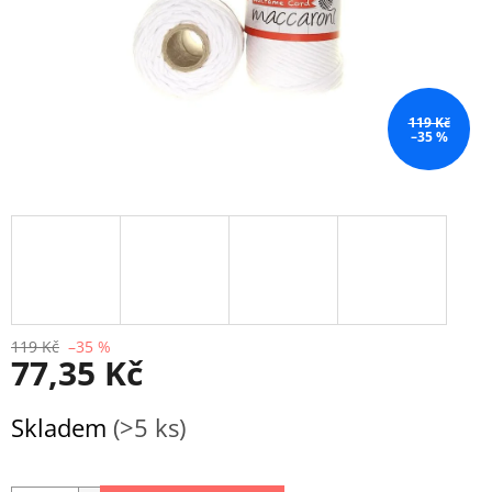
119 Kč
–35 %
119 Kč
–35 %
77,35 Kč
Měrná
Skladem
(>5 ks)
cena: