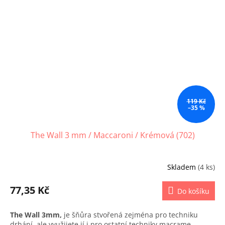
119 Kč
–35 %
The Wall 3 mm / Maccaroni / Krémová (702)
Skladem
(4 ks)
77,35 Kč
Do košíku
The Wall 3mm,
je šňůra stvořená zejména pro techniku
drhání, ale využijete jí i pro ostatní techniky macrame.