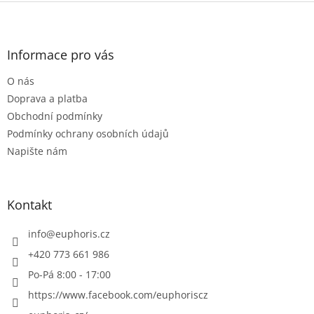
Z
á
p
a
Informace pro vás
t
O nás
í
Doprava a platba
Obchodní podmínky
Podmínky ochrany osobních údajů
Napište nám
Kontakt
info
@
euphoris.cz
+420 773 661 986
Po-Pá 8:00 - 17:00
https://www.facebook.com/euphoriscz