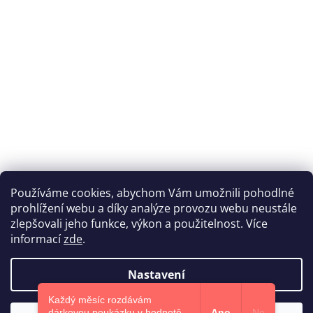
Používáme cookies, abychom Vám umožnili pohodlné
prohlížení webu a díky analýze provozu webu neustále
Katka Hromasová Foto
zlepšovali jeho funkce, výkon a použitelnost. Více
informací
zde
.
Nastavení
Vytvořil Shoptet
Každý měsíc rozdávám
dárkovou poukázku v hodnotě
Ano
Ne