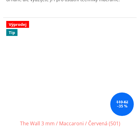
Výprodej
Tip
119 Kč
–35 %
The Wall 3 mm / Maccaroni / Červená (501)