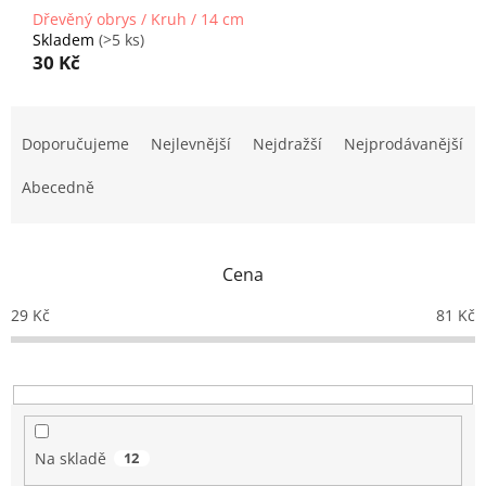
Dřevěný obrys / Kruh / 14 cm
Skladem
(>5 ks)
30 Kč
Ř
a
Doporučujeme
Nejlevnější
Nejdražší
Nejprodávanější
z
e
Abecedně
n
í
p
Cena
r
o
29
Kč
81
Kč
d
u
k
t
ů
Na skladě
12