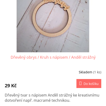
s
p
r
o
d
u
k
t
ů
Dřevěný obrys / Kruh s nápisem / Anděl strážný
Skladem
(1 ks)
Do košíku
29 Kč
Dřevěný tvar s nápisem Anděl strážný ke kreativnímu
dotvoření např. macramé technikou.