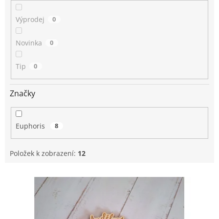
Výprodej
0
Novinka
0
Tip
0
Značky
Euphoris
8
Položek k zobrazení:
12
V
ý
p
i