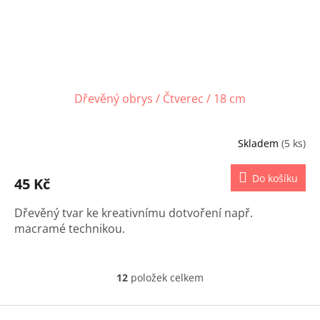
Dřevěný obrys / Čtverec / 18 cm
Skladem
(5 ks)
Do košíku
45 Kč
Dřevěný tvar ke kreativnímu dotvoření např.
macramé technikou.
12
položek celkem
O
v
l
Z