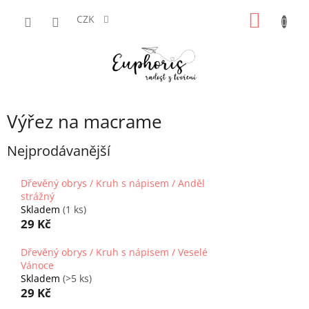
Přejít
NÁKUP
na
CZK
obsah
KOŠÍK
Výřez na macrame
Nejprodávanější
Dřevěný obrys / Kruh s nápisem / Anděl
strážný
Skladem
(1 ks)
29 Kč
Dřevěný obrys / Kruh s nápisem / Veselé
Vánoce
Skladem
(>5 ks)
29 Kč