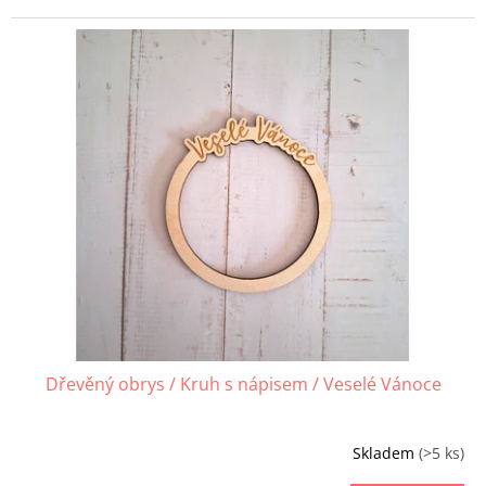
Dřevěný obrys / Kruh s nápisem / Veselé Vánoce
Skladem
(>5 ks)