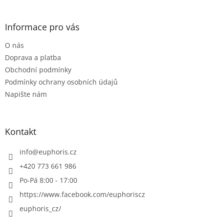
á
á
d
p
a
a
Informace pro vás
c
t
í
O nás
í
p
r
Doprava a platba
v
Obchodní podmínky
k
Podmínky ochrany osobních údajů
y
Napište nám
v
ý
p
i
Kontakt
s
u
info
@
euphoris.cz
+420 773 661 986
Po-Pá 8:00 - 17:00
https://www.facebook.com/euphoriscz
euphoris_cz/