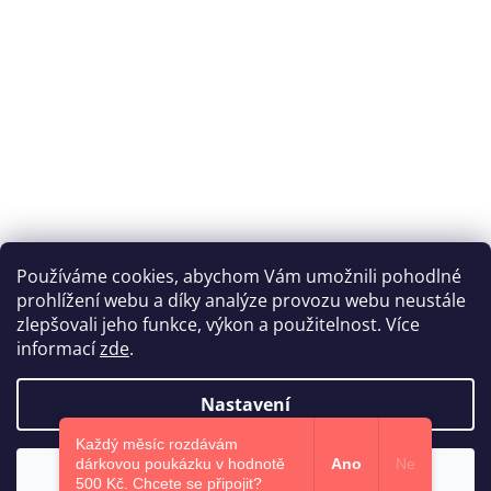
Používáme cookies, abychom Vám umožnili pohodlné
prohlížení webu a díky analýze provozu webu neustále
Katka Hromasová Foto
zlepšovali jeho funkce, výkon a použitelnost. Více
informací
zde
.
Nastavení
Vytvořil Shoptet
Každý měsíc rozdávám
dárkovou poukázku v hodnotě
Ano
Ne
Souhlasím
Copyright 2026
Euphoris.cz
. Všechna práva vyhrazena.
500 Kč.​ Chcete se připojit?