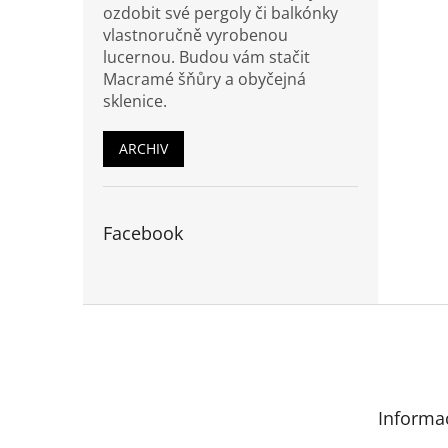
ozdobit své pergoly či balkónky
vlastnoručně vyrobenou
lucernou. Budou vám stačit
Macramé šňůry a obyčejná
sklenice.
ARCHIV
Facebook
Z
á
p
a
t
Informa
í