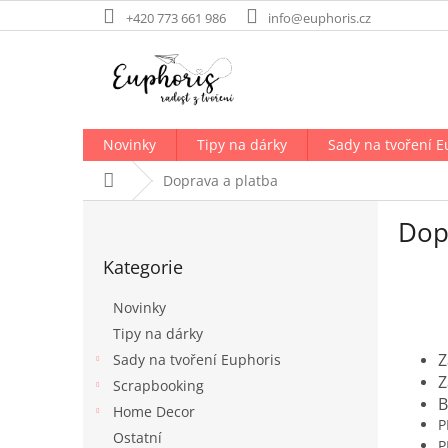
Přejít
+420 773 661 986
info@euphoris.cz
na
obsah
Novinky
Tipy na dárky
Sady na tvoření E
Domů
Doprava a platba
P
Dop
o
Přeskočit
s
Kategorie
kategorie
t
r
Novinky
a
Tipy na dárky
n
Sady na tvoření Euphoris
n
í
Scrapbooking
B
p
Home Decor
a
Ostatní