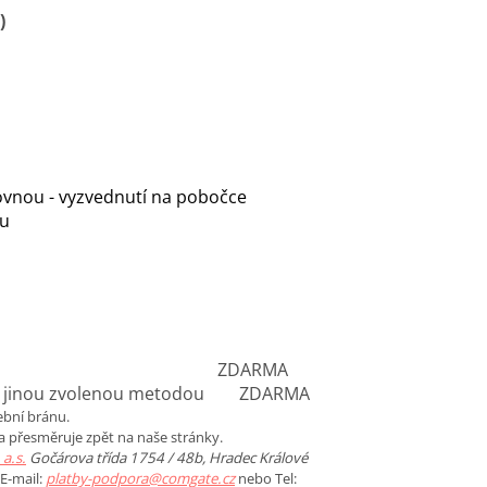
)
ovnou - vyzvednutí na pobočce
su
ou ze Slovenska ZDARMA
dně jinou zvolenou metodou ZDARMA
bní bránu.
na přesměruje zpět na naše stránky.
a.s.
Gočárova třída 1754 / 48b, Hradec Králové
E-mail:
platby-podpora@comgate.cz
nebo Tel: