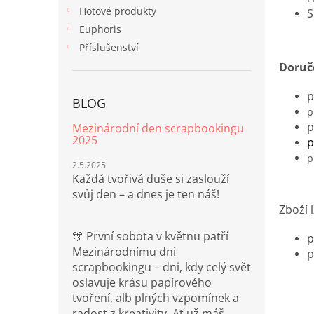
n
Hotové produkty
e
Euphoris
l
Příslušenství
Doruč
p
BLOG
p
p
Mezinárodní den scrapbookingu
2025
p
p
2.5.2025
Každá tvořivá duše si zaslouží
svůj den – a dnes je ten náš!
Zboží l
🎊 První sobota v květnu patří
Mezinárodnímu dni
p
scrapbookingu – dni, kdy celý svět
oslavuje krásu papírového
tvoření, alb plných vzpomínek a
radost z kreativity. Ať už máš