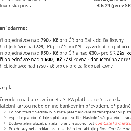
Slovenská pošta
€ 6,29 (jen v SR
ení zdarma:
ři objednávce nad
790,- Kč
pro ČR pro Balík do Balíkovny
ři objednávce nad
825,- Kč
pro ČR pro PPL - vyzvednutí na pobočce
ři objednávce nad
950,- Kč
pro ČR a nad
€60,-
pro SR
Zásilk
ři objednávce nad
1.600,- Kč
Zásilkovna - doručení na adre
ři objednávce nad
1750,- Kč
pro ČR pro Balík do Balíkovny
ze platit:
převodem na bankovní účet / SEPA platb
latební kartou nebo online bankovním převodem, přípa
Po potvrzení objednávky budete přesměrování na zabezpečenou plate
Vyplníte platební údaje a platbu potvrdíte. Následně vás platební brá
Dodavatelem služeb platební brány je společnost
ComGate Payments, 
Pro dotazy nebo reklamace k platbám kontaktujte přímo ComGate na 