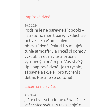
Papírové dýně
10.9.2024
Podzim je nejbarevnější období –
listí začíná měnit barvy, vzduch se
ochlazuje a všude kolem se
objevují dýně. Pokud i ty miluješ
tuhle atmosféru a chceš si domov
vyzdobit něčím vlastnoručně
vyrobeným, mám pro Vás skvělý
tip - papírové dýně!. Je to rychlé,
zábavné a skvělé i pro tvoření s
dětmi. Pusťme se do toho!
Lucerna na svíčku
4.8.2024
Ještě chvíli si budeme užívat, že je
večer více světla. A tak si pojďte