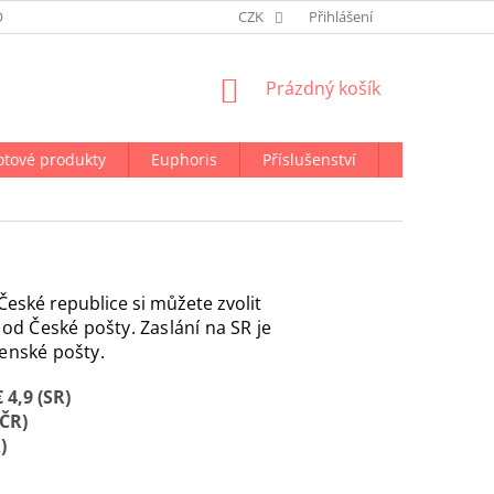
ODMÍNKY OCHRANY OSOBNÍCH ÚDAJŮ
CZK
NAPIŠTE NÁM
Přihlášení
NÁKUPNÍ
Prázdný košík
KOŠÍK
otové produkty
Euphoris
Příslušenství
Doprava a p
České republice si můžete zvolit
od České pošty. Zaslání na SR je
enské pošty.
€ 4,9 (SR)
 ČR)
)