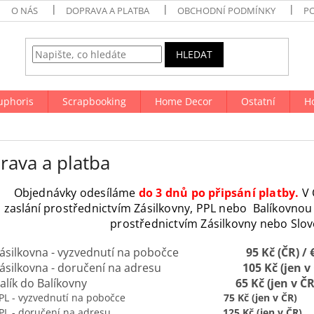
O NÁS
DOPRAVA A PLATBA
OBCHODNÍ PODMÍNKY
P
HLEDAT
uphoris
Scrapbooking
Home Decor
Ostatní
H
rava a platba
Objednávky odesíláme
do 3 dnů po připsání platby.
V 
zaslání
prostřednictvím
Zásilkovny, PPL nebo Balíkovnou 
prostřednictvím Zásilkovny nebo Slov
Zásilkovna - vyzvednutí na pobočce
95 Kč (ČR) / 
Zásilkovna - doručení na adresu
105 Kč (jen v
alík do Balíkovny
65 Kč (jen v ČR
PPL - vyzvednutí na pobočce
75 Kč (jen v ČR)
PPL - doručení na adresu
125 Kč (jen v ČR)