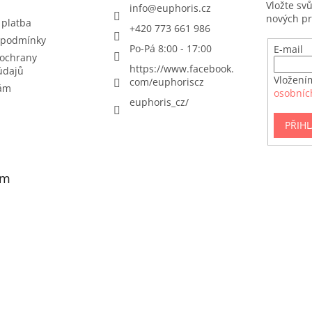
Vložte sv
info
@
euphoris.cz
nových p
 platba
+420 773 661 986
 podmínky
Po-Pá 8:00 - 17:00
E-mail
ochrany
https://www.facebook.
údajů
Vložení
com/euphoriscz
nám
osobníc
euphoris_cz/
PŘIHL
am