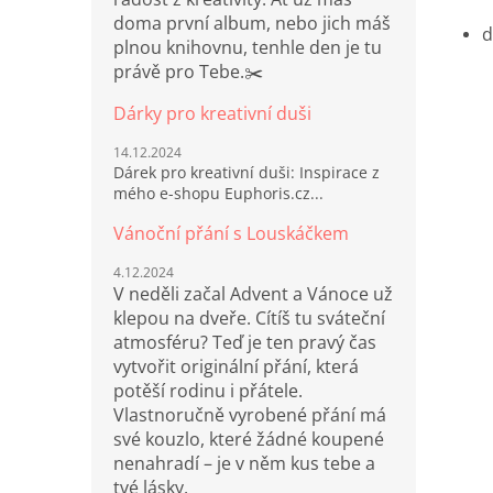
doma první album, nebo jich máš
plnou knihovnu, tenhle den je tu
právě pro Tebe.✂️
Dárky pro kreativní duši
14.12.2024
Dárek pro kreativní duši: Inspirace z
mého e-shopu Euphoris.cz...
Vánoční přání s Louskáčkem
4.12.2024
V neděli začal Advent a Vánoce už
klepou na dveře. Cítíš tu sváteční
atmosféru? Teď je ten pravý čas
vytvořit originální přání, která
potěší rodinu i přátele.
Vlastnoručně vyrobené přání má
své kouzlo, které žádné koupené
nenahradí – je v něm kus tebe a
tvé lásky.