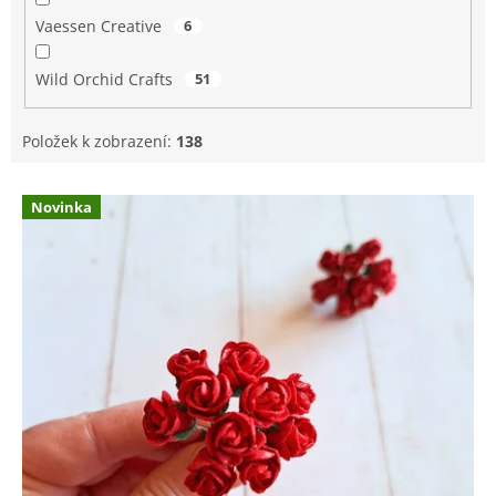
Vaessen Creative
6
Wild Orchid Crafts
51
Položek k zobrazení:
138
V
Novinka
ý
p
i
s
p
r
o
d
u
k
t
ů