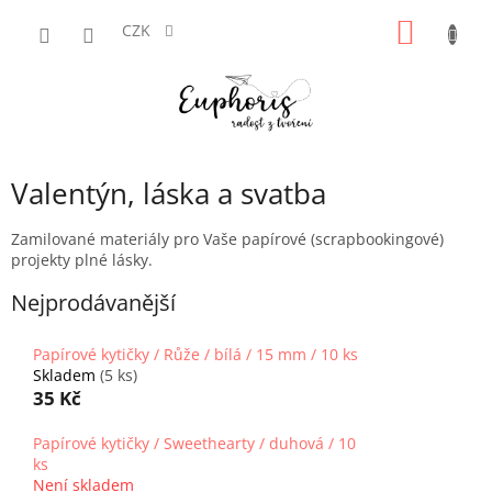
Přejít
NÁKUP
na
CZK
obsah
KOŠÍK
Valentýn, láska a svatba
Zamilované materiály pro Vaše papírové (scrapbookingové)
projekty plné lásky.
Nejprodávanější
Papírové kytičky / Růže / bílá / 15 mm / 10 ks
Skladem
(5 ks)
35 Kč
Papírové kytičky / Sweethearty / duhová / 10
ks
Není skladem