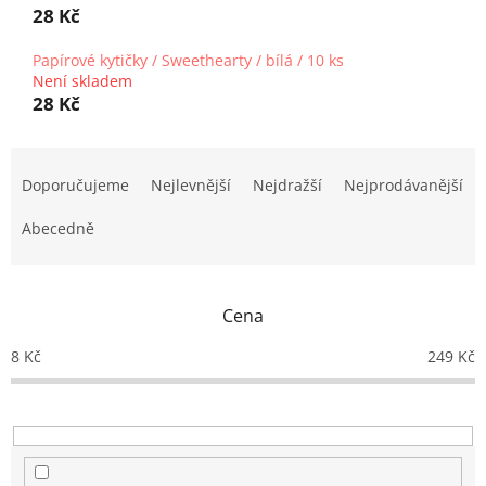
28 Kč
Papírové kytičky / Sweethearty / bílá / 10 ks
Není skladem
28 Kč
Ř
a
Doporučujeme
Nejlevnější
Nejdražší
Nejprodávanější
z
e
Abecedně
n
í
p
Cena
r
o
8
Kč
249
Kč
d
u
k
t
ů