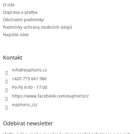
v
O nás
í
k
Doprava a platba
y
v
Obchodní podmínky
ý
Podmínky ochrany osobních údajů
p
Napište nám
i
s
u
Kontakt
info
@
euphoris.cz
+420 773 661 986
Po-Pá 8:00 - 17:00
https://www.facebook.com/euphoriscz
euphoris_cz/
Odebírat newsletter