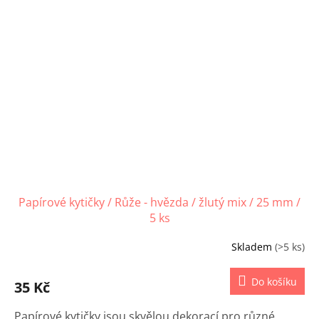
Papírové kytičky / Růže - hvězda / žlutý mix / 25 mm /
5 ks
Skladem
(>5 ks)
Do košíku
35 Kč
Papírové kytičky jsou skvělou dekorací pro různé