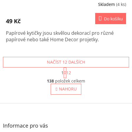
Skladem
(4 ks)
Do košíku
49 Kč
Papírové kytičky jsou skvělou dekorací pro různé
papírové nebo také Home Decor projetky.
NAČÍST 12 DALŠÍCH
S
1
12
t
O
r
138
položek celkem
v
á
l
NAHORU
n
á
k
o
d
v
Z
a
á
c
á
n
í
p
í
p
a
Informace pro vás
r
t