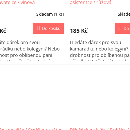
vatelce / vínová
asistentce / růžová
Skladem
(1 ks)
Skla
Do košíku
Do 
 Kč
185 Kč
áte dárek pro svou
Hledáte dárek pro svou
rádku nebo kolegyni? Nebo
kamarádku nebo kolegyni?
nost pro oblíbenou paní
drobnost pro oblíbenou pa
lku? Potěšte jí touto krásnou
učitelku? Potěšte jí touto 
ame panenku! Panenka je
macrame panenku! Panenka
bená macramé technika a
vyrobená macramé technik
zí Vám zabalená v
dorazí Vám zabalená v
ánovém pytlíčku.
celofánovém pytlíčku.