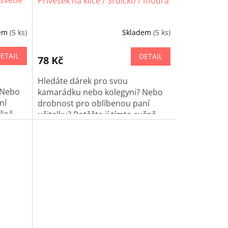
 světle
Přívěšek na klíče / Srdíčko / modrá
dem
(5 ks)
Skladem
(5 ks)
ETAIL
DETAIL
78 Kč
Hledáte dárek pro svou
 Nebo
kamarádku nebo kolegyni? Nebo
ní
drobnost pro oblíbenou paní
učně
učitelku? Potěšte jí tímto ručně
íče!
háčkovaným srdíčkem na klíče!