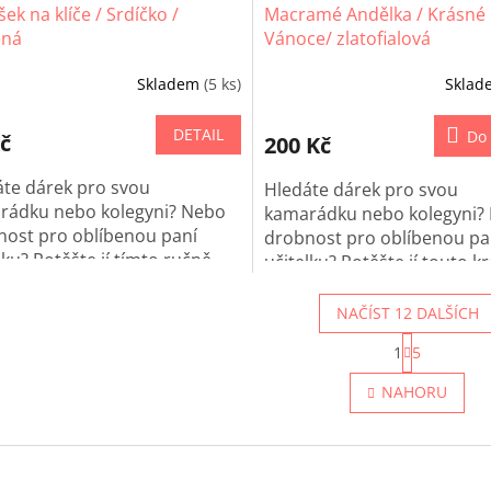
šek na klíče / Srdíčko /
Macramé Andělka / Krásné
ená
Vánoce/ zlatofialová
Skladem
(5 ks)
Skla
DETAIL
Do 
č
200 Kč
áte dárek pro svou
Hledáte dárek pro svou
rádku nebo kolegyni? Nebo
kamarádku nebo kolegyni?
nost pro oblíbenou paní
drobnost pro oblíbenou pa
lku? Potěšte jí tímto ručně
učitelku? Potěšte jí touto 
vaným srdíčkem na klíče!
Andělkou k zavěšení!
NAČÍST 12 DALŠÍCH
S
1
5
t
O
r
v
NAHORU
á
l
n
á
k
d
o
a
v
c
á