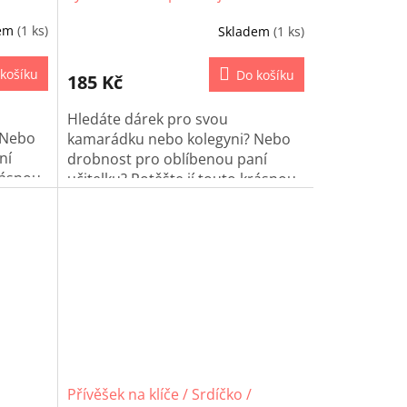
dem
(1 ks)
Skladem
(1 ks)
košíku
Do košíku
185 Kč
Hledáte dárek pro svou
 Nebo
kamarádku nebo kolegyni? Nebo
ní
drobnost pro oblíbenou paní
krásnou
učitelku? Potěšte jí touto krásnou
 je
macrame panenku! Panenka je
a a
vyrobená macramé technika a
dorazí Vám zabalená v
celofánovém pytlíčku.
Přívěšek na klíče / Srdíčko /