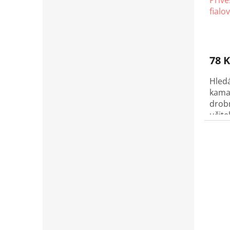
Přívě
fialo
78 K
Hled
kama
drob
učite
háčko