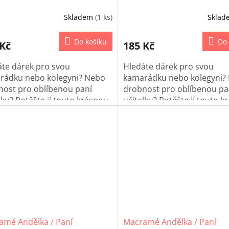
Skladem
(1 ks)
Skla
Do košíku
Do 
 Kč
185 Kč
áte dárek pro svou
Hledáte dárek pro svou
rádku nebo kolegyni? Nebo
kamarádku nebo kolegyni?
nost pro oblíbenou paní
drobnost pro oblíbenou pa
lku? Potěšte jí touto krásnou
učitelku? Potěšte jí touto 
ame panenku! Panenka je
macrame panenku! Panenka
bená macramé technika a
vyrobená macramé technik
zí Vám zabalená v
dorazí Vám zabalená v
ánovém pytlíčku.
celofánovém pytlíčku.
amé Andělka / Paní
Macramé Andělka / Paní