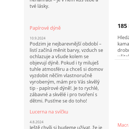
ů
tvé lásky.
185
Papírové dýně
Hled
10.9.2024
Podzim je nejbarevnější období –
kama
listí začíná měnit barvy, vzduch se
drob
ochlazuje a všude kolem se
učite
objevují dýně. Pokud i ty miluješ
macr
tuhle atmosféru a chceš si domov
vyro
vyzdobit něčím vlastnoručně
dora
vyrobeným, mám pro Vás skvělý
celof
tip - papírové dýně!. Je to rychlé,
zábavné a skvělé i pro tvoření s
dětmi. Pusťme se do toho!
Lucerna na svíčku
4.8.2024
Macr
Ještě chvíli si budeme užívat, že je