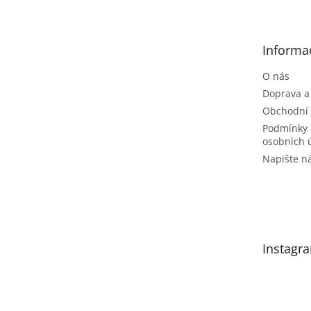
p
a
t
Informa
í
O nás
Doprava a
Obchodní
Podmínky 
osobních 
Napište 
Instagr