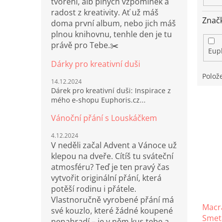
tvoření, alb plných vzpomínek a
radost z kreativity. Ať už máš
Znač
doma první album, nebo jich máš
plnou knihovnu, tenhle den je tu
právě pro Tebe.✂️
Eup
Dárky pro kreativní duši
Polož
14.12.2024
Dárek pro kreativní duši: Inspirace z
V
mého e-shopu Euphoris.cz...
ý
Vánoční přání s Louskáčkem
p
i
4.12.2024
s
V neděli začal Advent a Vánoce už
p
klepou na dveře. Cítíš tu sváteční
r
atmosféru? Teď je ten pravý čas
o
vytvořit originální přání, která
d
potěší rodinu i přátele.
u
Vlastnoručně vyrobené přání má
Macra
k
své kouzlo, které žádné koupené
Smet
t
nenahradí – je v něm kus tebe a