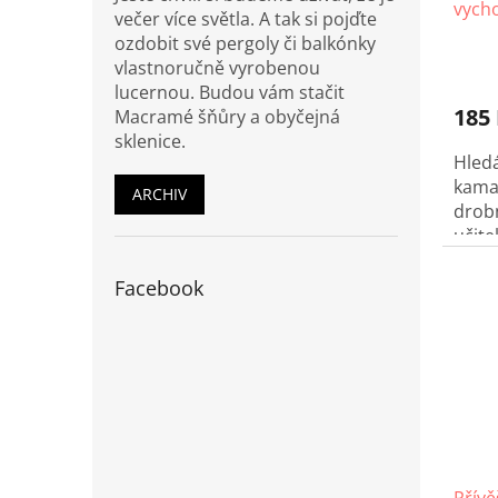
vycho
večer více světla. A tak si pojďte
ozdobit své pergoly či balkónky
vlastnoručně vyrobenou
lucernou. Budou vám stačit
185
Macramé šňůry a obyčejná
sklenice.
Hled
kama
ARCHIV
drob
učite
macr
vyro
Facebook
dora
celof