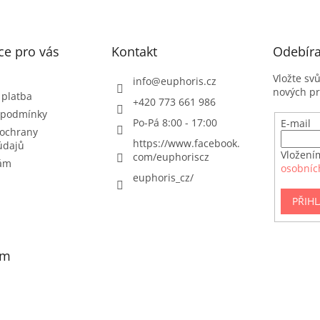
í
n
p
í
r
ce pro vás
Kontakt
v
Odebíra
k
y
Vložte sv
info
@
euphoris.cz
v
nových p
 platba
+420 773 661 986
ý
 podmínky
p
Po-Pá 8:00 - 17:00
E-mail
i
ochrany
https://www.facebook.
s
údajů
Vložení
com/euphoriscz
u
nám
osobníc
euphoris_cz/
PŘIHL
am