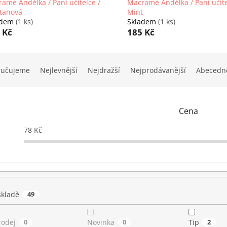
amé Andělka / Paní učitelce /
Macramé Andělka / Paní učite
tanová
Mint
adem
(1 ks)
Skladem
(1 ks)
 Kč
185 Kč
ručujeme
Nejlevnější
Nejdražší
Nejprodávanější
Abecedn
Cena
78
Kč
skladě
49
rodej
0
Novinka
0
Tip
2