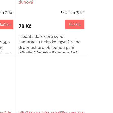
duhová
dem
(1 ks)
Skladem
(5 ks)
DETAIL
košíku
78 Kč
Hledáte dárek pro svou
kamarádku nebo kolegyni? Nebo
 Nebo
drobnost pro oblíbenou paní
ní
učitelku? Potěšte jí tímto ručně
krásnou
háčkovaným srdíčkem na klíče!
 je
a a