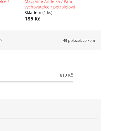
lce /
Macramé Andělka / Paní
vychovatelce / petrolejová
Skladem
(1 ks)
185 Kč
49
položek celkem
ě
810
Kč