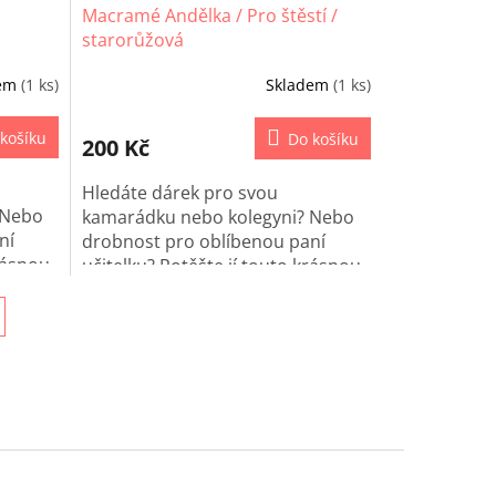
Macramé Andělka / Pro štěstí /
starorůžová
dem
(1 ks)
Skladem
(1 ks)
košíku
Do košíku
200 Kč
Hledáte dárek pro svou
 Nebo
kamarádku nebo kolegyni? Nebo
ní
drobnost pro oblíbenou paní
krásnou
učitelku? Potěšte jí touto krásnou
Andělkou k zavěšení!