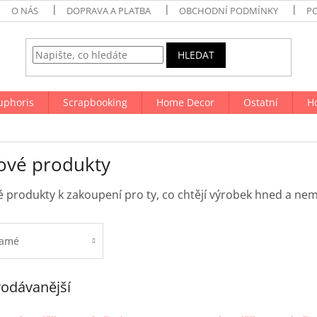
O NÁS
DOPRAVA A PLATBA
OBCHODNÍ PODMÍNKY
P
HLEDAT
uphoris
Scrapbooking
Home Decor
Ostatní
H
ové produkty
 produkty k zakoupení pro ty, co chtějí výrobek hned a nemaj
amé
odávanější