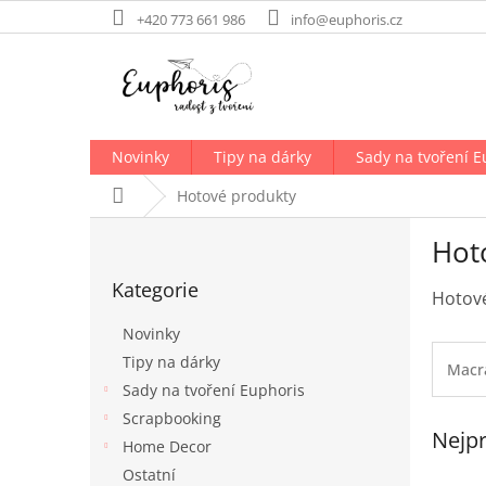
Přejít
+420 773 661 986
info@euphoris.cz
na
obsah
Novinky
Tipy na dárky
Sady na tvoření E
Domů
Hotové produkty
P
Hot
o
Přeskočit
s
Kategorie
kategorie
t
Hotové
r
Novinky
a
Tipy na dárky
n
Macr
Sady na tvoření Euphoris
n
í
Scrapbooking
Nejpr
p
Home Decor
a
Ostatní