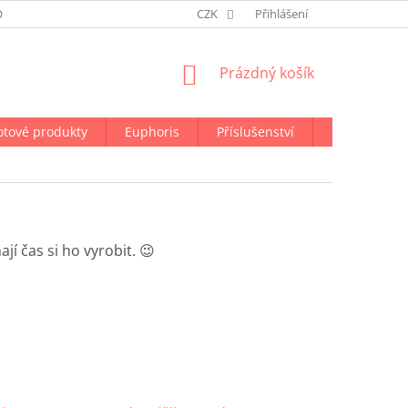
ODMÍNKY OCHRANY OSOBNÍCH ÚDAJŮ
CZK
NAPIŠTE NÁM
Přihlášení
NÁKUPNÍ
Prázdný košík
KOŠÍK
otové produkty
Euphoris
Příslušenství
Doprava a p
í čas si ho vyrobit. 😉