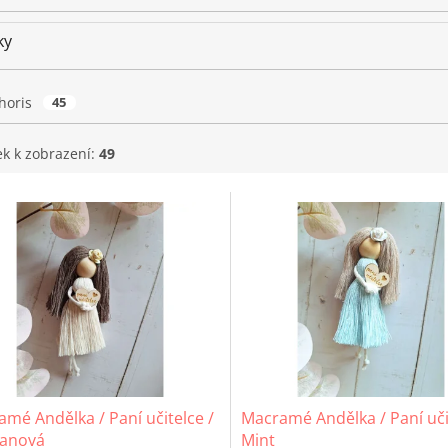
ky
horis
45
ek k zobrazení:
49
mé Andělka / Paní učitelce /
Macramé Andělka / Paní uči
anová
Mint