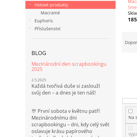
n
Macr
Hotové produkty
e
Sme
Macramé
Skl
l
185
Euphoris
Příslušenství
Ř
a
Dopo
z
BLOG
e
n
Mezinárodní den scrapbookingu
í
2025
p
2.5.2025
r
Každá tvořivá duše si zaslouží
o
svůj den – a dnes je ten náš!
d
u
k
🎊 První sobota v květnu patří
t
Na 
Mezinárodnímu dni
ů
scrapbookingu – dni, kdy celý svět
oslavuje krásu papírového
Výp