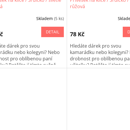
šek na klíče / Srdíčko / světle
Přívěšek na klíče / Srdíčko /
vá
růžová
Skladem
(5 ks)
Skla
DETAIL
D
č
78 Kč
áte dárek pro svou
Hledáte dárek pro svou
rádku nebo kolegyni? Nebo
kamarádku nebo kolegyni?
nost pro oblíbenou paní
drobnost pro oblíbenou pa
lku? Potěšte jí tímto ručně
učitelku? Potěšte jí tímto r
vaným srdíčkem na klíče!
háčkovaným srdíčkem na kl