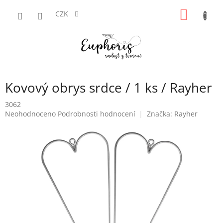
Přejít
NÁKUP
na
CZK
obsah
KOŠÍK
Kovový obrys srdce / 1 ks / Rayher
3062
Průměrné
Neohodnoceno
Podrobnosti hodnocení
Značka:
Rayher
hodnocení
produktu
je
0,0
z
5
hvězdiček.