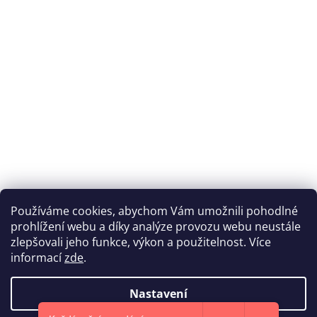
Používáme cookies, abychom Vám umožnili pohodlné
prohlížení webu a díky analýze provozu webu neustále
Katka Hromasová Foto
zlepšovali jeho funkce, výkon a použitelnost. Více
informací
zde
.
Nastavení
Vytvořil Shoptet