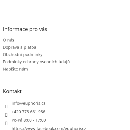
Z
á
p
a
Informace pro vás
t
O nás
í
Doprava a platba
Obchodní podmínky
Podmínky ochrany osobních údajů
Napište nám
Kontakt
info
@
euphoris.cz
+420 773 661 986
Po-Pá 8:00 - 17:00
https://www.facebook.com/euphoriscz