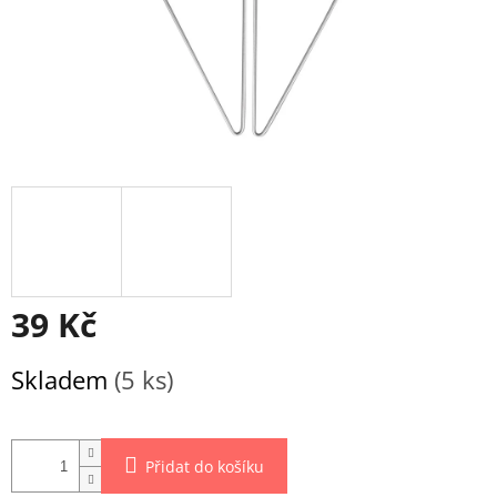
39 Kč
Měrná
Skladem
(5 ks)
cena:
Přidat do košíku