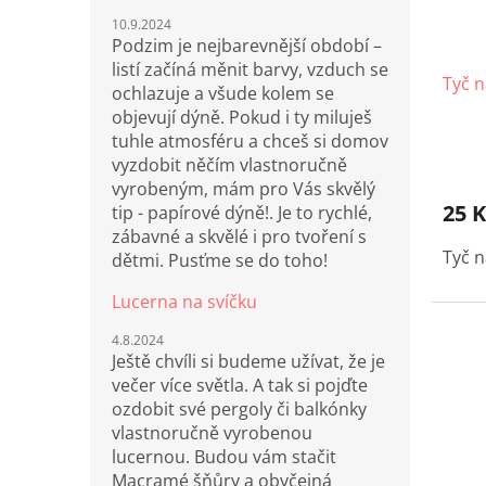
10.9.2024
Podzim je nejbarevnější období –
listí začíná měnit barvy, vzduch se
Tyč 
ochlazuje a všude kolem se
objevují dýně. Pokud i ty miluješ
tuhle atmosféru a chceš si domov
vyzdobit něčím vlastnoručně
vyrobeným, mám pro Vás skvělý
25 K
tip - papírové dýně!. Je to rychlé,
zábavné a skvělé i pro tvoření s
Tyč 
dětmi. Pusťme se do toho!
Lucerna na svíčku
4.8.2024
Ještě chvíli si budeme užívat, že je
večer více světla. A tak si pojďte
ozdobit své pergoly či balkónky
vlastnoručně vyrobenou
lucernou. Budou vám stačit
Macramé šňůry a obyčejná