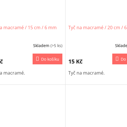
na macramé / 15 cm / 6 mm
Tyč na macramé / 20 cm / 
Skladem
(>5 ks)
Skla
Do košíku
Do 
č
15 Kč
na macramé.
Tyč na macramé.