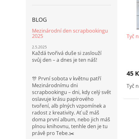
p
r
o
BLOG
d
u
Mezinárodní den scrapbookingu
2025
Tyč 
k
t
2.5.2025
ů
Každá tvořivá duše si zaslouží
svůj den – a dnes je ten náš!
45 K
🎊 První sobota v květnu patří
Mezinárodnímu dni
Tyč 
scrapbookingu – dni, kdy celý svět
oslavuje krásu papírového
tvoření, alb plných vzpomínek a
radost z kreativity. Ať už máš
doma první album, nebo jich máš
plnou knihovnu, tenhle den je tu
právě pro Tebe.✂️