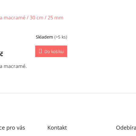
na macramé / 30 cm / 25 mm
Skladem
(>5 ks)
Do košíku
č
na macramé.
O
v
l
á
d
a
c
í
ce pro vás
Kontakt
Odebíra
p