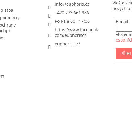
r
Vložte sv
info
@
euphoris.cz
v
nových p
 platba
+420 773 661 986
k
 podmínky
y
Po-Pá 8:00 - 17:00
E-mail
v
ochrany
ý
https://www.facebook.
údajů
Vložení
p
com/euphoriscz
nám
osobníc
i
euphoris_cz/
s
u
PŘIHL
am