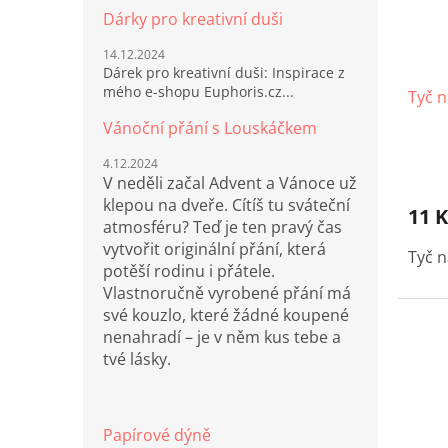
Dárky pro kreativní duši
14.12.2024
Dárek pro kreativní duši: Inspirace z
mého e-shopu Euphoris.cz...
Tyč 
Vánoční přání s Louskáčkem
4.12.2024
V neděli začal Advent a Vánoce už
klepou na dveře. Cítíš tu sváteční
11 K
atmosféru? Teď je ten pravý čas
vytvořit originální přání, která
Tyč 
potěší rodinu i přátele.
Vlastnoručně vyrobené přání má
své kouzlo, které žádné koupené
nenahradí – je v něm kus tebe a
tvé lásky.
Papírové dýně