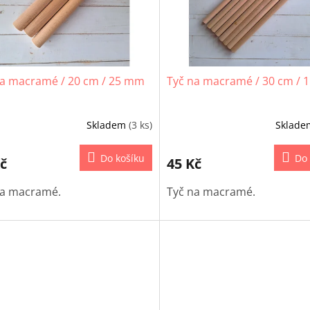
na macramé / 20 cm / 25 mm
Tyč na macramé / 30 cm /
Skladem
(3 ks)
Sklad
Do košíku
Do 
č
45 Kč
na macramé.
Tyč na macramé.