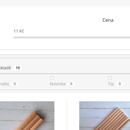
Cena
11
Kč
skladě
10
rodej
0
Novinka
0
Tip
0