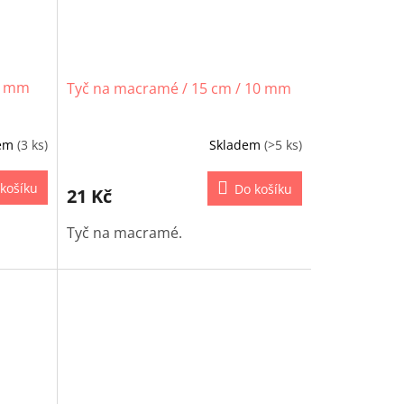
6 mm
Tyč na macramé / 15 cm / 10 mm
dem
(3 ks)
Skladem
(>5 ks)
košíku
Do košíku
21 Kč
Tyč na macramé.