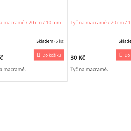
na macramé / 20 cm / 10 mm
Tyč na macramé / 20 cm /
Skladem
(5 ks)
Skla
Do košíku
Do 
č
30 Kč
na macramé.
Tyč na macramé.