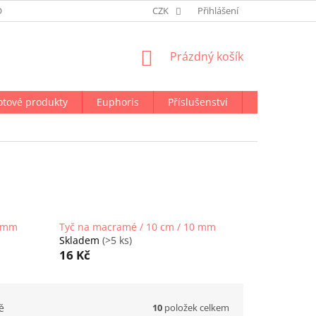
ODMÍNKY OCHRANY OSOBNÍCH ÚDAJŮ
CZK
NAPIŠTE NÁM
Přihlášení
NÁKUPNÍ
Prázdný košík
KOŠÍK
otové produkty
Euphoris
Příslušenství
Doprava a p
5 mm
Tyč na macramé / 10 cm / 10 mm
Skladem
(>5 ks)
16 Kč
10
položek celkem
ě