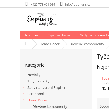
Přejít
+420 773 661 986
info@euphoris.cz
na
obsah
Novinky
Tipy na dárky
Sady na tvoření E
Domů
Home Decor
Dřevěné komponenty
P
Tyč
o
Přeskočit
s
Kategorie
kategorie
Nejpr
t
r
Novinky
a
Tyč 
Tipy na dárky
n
Skl
Sady na tvoření Euphoris
45 
n
í
Scrapbooking
p
Ř
Home Decor
a
a
Dopo
Dřevěné komponenty