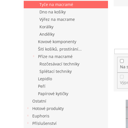
n
z
Tyče na macramé
e
e
Dno na košíky
l
n
Výřez na macrame
í
p
Korálky
r
Andělky
o
Kovové komponenty
d
Šití košíků, prostírání...
u
Příze na macramé
k
Rozčesávací techniky
t
Na 
ů
Splétací techniky
Lepidlo
Výp
Peří
Papírové kytičky
V
Ostatní
ý
Hotové produkty
p
Euphoris
i
Příslušenství
s