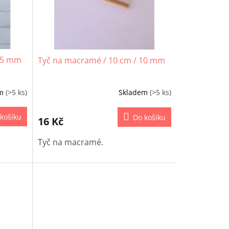
 15 mm
Tyč na macramé / 10 cm / 10 mm
em
(>5 ks)
Skladem
(>5 ks)
košíku
Do košíku
16 Kč
Tyč na macramé.