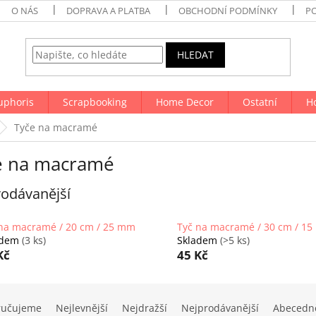
O NÁS
DOPRAVA A PLATBA
OBCHODNÍ PODMÍNKY
P
HLEDAT
uphoris
Scrapbooking
Home Decor
Ostatní
H
Tyče na macramé
e na macramé
odávanější
na macramé / 20 cm / 25 mm
Tyč na macramé / 30 cm / 1
adem
(3 ks)
Skladem
(>5 ks)
Kč
45 Kč
ručujeme
Nejlevnější
Nejdražší
Nejprodávanější
Abecedn