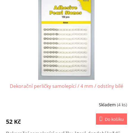
p
i
s
p
r
o
d
u
k
t
ů
Dekorační perličky samolepící / 4 mm / odstíny bílé
Skladem
(4 ks)
Do košíku
52 Kč