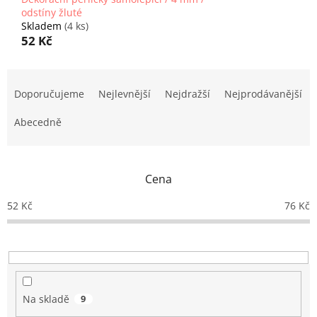
odstíny žluté
Skladem
(4 ks)
52 Kč
Ř
a
Doporučujeme
Nejlevnější
Nejdražší
Nejprodávanější
z
e
Abecedně
n
í
p
Cena
r
o
52
Kč
76
Kč
d
u
k
t
ů
Na skladě
9