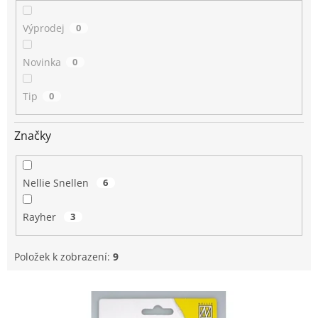
Výprodej
0
Novinka
0
Tip
0
Značky
Nellie Snellen
6
Rayher
3
Položek k zobrazení:
9
V
ý