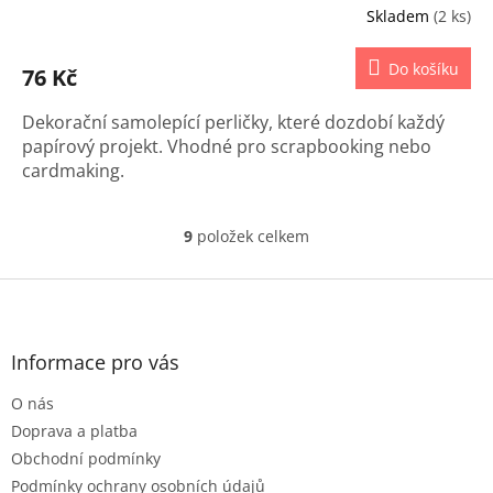
Skladem
(2 ks)
Do košíku
76 Kč
Dekorační samolepící perličky, které dozdobí každý
papírový projekt. Vhodné pro scrapbooking nebo
cardmaking.
9
položek celkem
O
v
l
Z
á
á
d
p
a
a
Informace pro vás
c
t
í
O nás
í
p
r
Doprava a platba
v
Obchodní podmínky
k
Podmínky ochrany osobních údajů