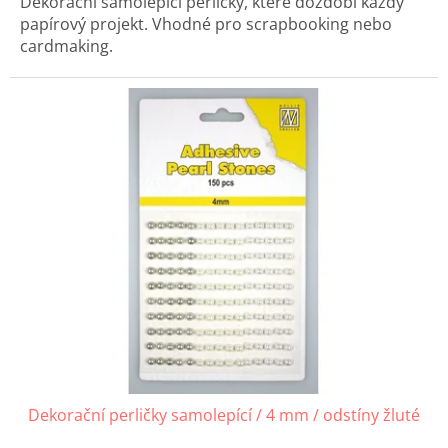
Dekorační samolepící perličky, které dozdobí každý
papírový projekt. Vhodné pro scrapbooking nebo
cardmaking.
Dekorační perličky samolepící / 4 mm / odstíny žluté