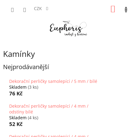
Přejít
NÁKUP
na
CZK
obsah
KOŠÍK
Kamínky
Nejprodávanější
Dekorační perličky samolepící / 5 mm / bílé
Skladem
(3 ks)
76 Kč
Dekorační perličky samolepící / 4 mm /
odstíny bílé
Skladem
(4 ks)
52 Kč
Dekorační perličky samolepící / 4 mm /