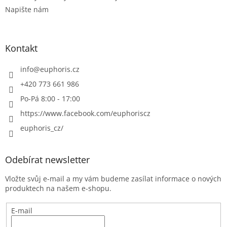
y
Napište nám
v
ý
p
i
Kontakt
s
u
info
@
euphoris.cz
+420 773 661 986
Po-Pá 8:00 - 17:00
https://www.facebook.com/euphoriscz
euphoris_cz/
Odebírat newsletter
Vložte svůj e-mail a my vám budeme zasílat informace o nových
produktech na našem e-shopu.
E-mail