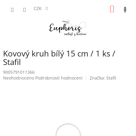
Přejít
NÁKUP
na
CZK
obsah
KOŠÍK
Kovový kruh bílý 15 cm / 1 ks /
Stafil
9005791011366
Průměrné
Neohodnoceno
Podrobnosti hodnocení
Značka:
Stafil
hodnocení
produktu
je
0,0
z
5
hvězdiček.