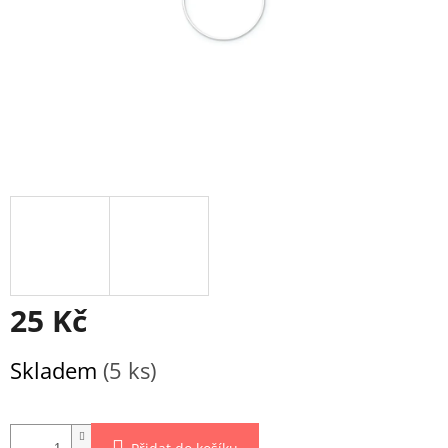
25 Kč
Měrná
Skladem
(5 ks)
cena: