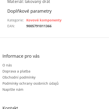
Materiál: lakovaný drát
Doplňkové parametry
Kategorie
:
Kovové komponenty
EAN
:
9005791011366
Z
á
p
a
Informace pro vás
t
O nás
í
Doprava a platba
Obchodní podmínky
Podmínky ochrany osobních údajů
Napište nám
Kontakt