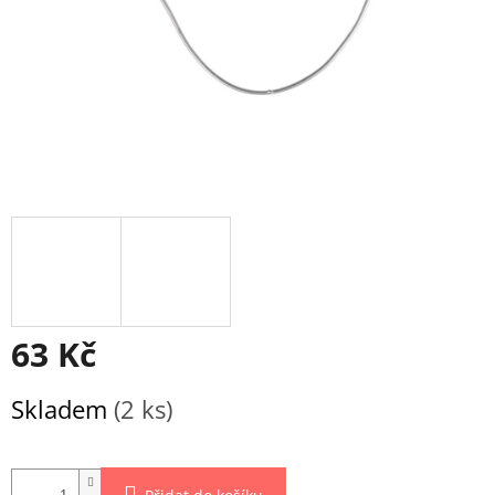
63 Kč
Měrná
Skladem
(2 ks)
cena: