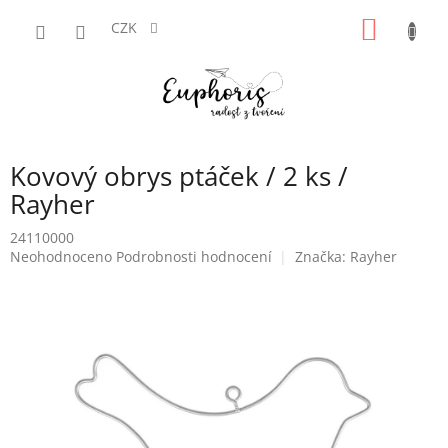
Přejít
NÁKUP
na
CZK
obsah
KOŠÍK
Kovový obrys ptáček / 2 ks /
Rayher
24110000
Průměrné
Neohodnoceno
Podrobnosti hodnocení
Značka:
Rayher
hodnocení
produktu
je
0,0
z
5
hvězdiček.