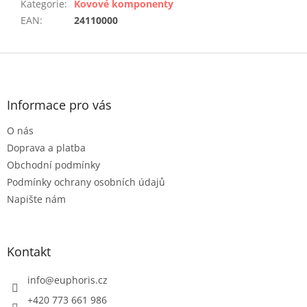
Kategorie
:
Kovové komponenty
EAN
:
24110000
Z
á
p
a
Informace pro vás
t
O nás
í
Doprava a platba
Obchodní podmínky
Podmínky ochrany osobních údajů
Napište nám
Kontakt
info
@
euphoris.cz
+420 773 661 986