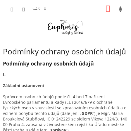
Přejít
NÁKUP
na
CZK
obsah
KOŠÍK
Podmínky ochrany osobních údajů
Podmínky ochrany osobních údajů
I.
Základní ustanovení
Správcem osobních údajů podle čl. 4 bod 7 nařízení
Evropského parlamentu a Rady (EU) 2016/679 o ochraně
fyzických osob v souvislosti se zpracováním osobních údajů a o
volném pohybu těchto údajů (dále jen: „
GDPR
”) je Mgr. Mária
Broukalová Štubňová, IČ 01242229 se sídlem Vikova 1224/3, 140
00 Praha 4
,
zapsaná v živnostenském rejstříku Úřadu městské
části Praha 4 (dále jen: „
správce
“).