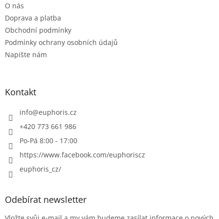
O nás
í
Doprava a platba
Obchodní podmínky
Podmínky ochrany osobních údajů
Napište nám
Kontakt
info
@
euphoris.cz
+420 773 661 986
Po-Pá 8:00 - 17:00
https://www.facebook.com/euphoriscz
euphoris_cz/
Odebírat newsletter
Vložte svůj e-mail a my vám budeme zasílat informace o nových