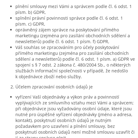
plnění smlouvy mezi Vámi a správcem podle čl. 6 odst. 1
písm. b) GDPR,
splnění právní povinnosti správce podle čl. 6 odst. 1
písm. c) GDPR,
oprávněný zájem správce na poskytování přímého
marketingu (zejména pro zasílání obchodních sdělení a
newsletterů) podle čl. 6 odst. 1 písm. f) GDPR,
Váš souhlas se zpracováním pro účely poskytování
přímého marketingu (zejména pro zasílání obchodních
sdělení a newsletterů) podle čl. 6 odst. 1 písm. a) GDPR ve
spojení s § 7 odst. 2 zákona č. 480/2004 Sb., o některých
službách informační společnosti v případě, že nedošlo
k objednávce zboží nebo služby.
Účelem zpracování osobních údajů je
vyřízení Vaší objednávky a výkon práv a povinností
vyplývajících ze smluvního vztahu mezi Vámi a správcem;
při objednávce jsou vyžadovány osobní údaje, které jsou
nutné pro úspěšné vyřízení objednávky (jméno a adresa,
kontakt), poskytnutí osobních údajů je nutným
požadavkem pro uzavření a plnění smlouvy, bez
poskytnutí osobních údajů není možné smlouvu uzavřít či
jí ze strany správce plnit,