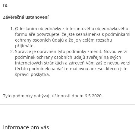
IX.
Závěrečná ustanovení
Odesláním objednávky z internetového objednávkového
formuláře potvrzujete, že jste seznámen/a s podmínkami
ochrany osobních údajů a že je v celém rozsahu
přijímáte.
Správce je oprávněn tyto podmínky změnit. Novou verzi
podmínek ochrany osobních údajů zveřejní na svých
internetových stránkách a zároveň Vám zašle novou verzi
těchto podmínek na Vaši e-mailovou adresu, kterou jste
správci poskytl/a.
Tyto podmínky nabývají účinnosti dnem 6.5.2020.
Z
á
p
a
Informace pro vás
t