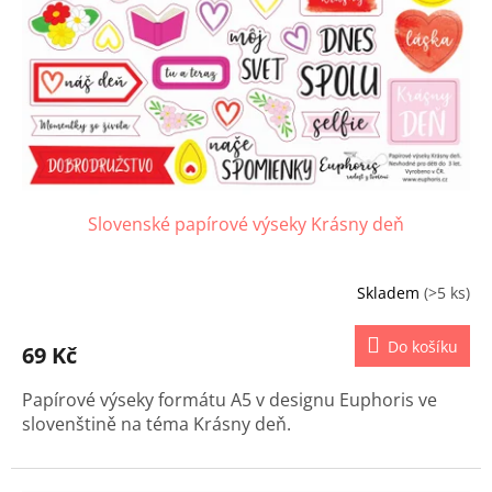
r
o
d
u
k
t
ů
Slovenské papírové výseky Krásny deň
Skladem
(>5 ks)
Do košíku
69 Kč
Papírové výseky formátu A5 v designu Euphoris ve
slovenštině na téma Krásny deň.