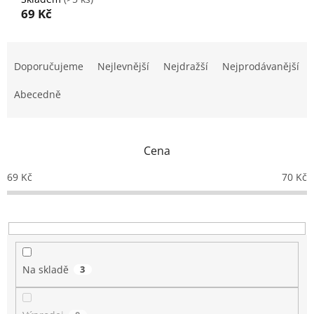
69 Kč
Ř
a
Doporučujeme
Nejlevnější
Nejdražší
Nejprodávanější
z
e
Abecedně
n
í
p
Cena
r
o
69
Kč
70
Kč
d
u
k
t
ů
Na skladě
3