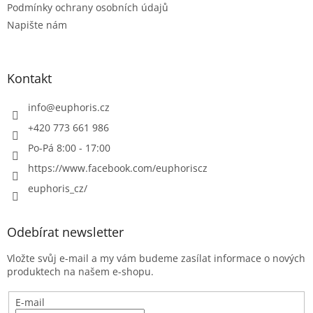
k
Podmínky ochrany osobních údajů
y
Napište nám
v
ý
p
i
Kontakt
s
u
info
@
euphoris.cz
+420 773 661 986
Po-Pá 8:00 - 17:00
https://www.facebook.com/euphoriscz
euphoris_cz/
Odebírat newsletter
Vložte svůj e-mail a my vám budeme zasílat informace o nových
produktech na našem e-shopu.
E-mail