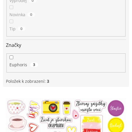
Výprodej
0
Novinka
0
Tip
0
Značky
Euphoris
3
Položek k zobrazení:
3
V
ý
p
i
s
p