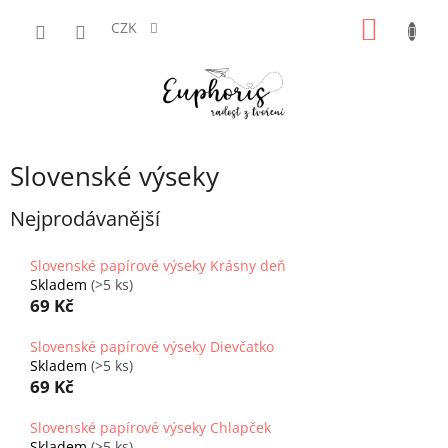
Přejít
NÁKUP
na
CZK
obsah
KOŠÍK
Slovenské výseky
Nejprodávanější
Slovenské papírové výseky Krásny deň
Skladem
(>5 ks)
69 Kč
Slovenské papírové výseky Dievčatko
Skladem
(>5 ks)
69 Kč
Slovenské papírové výseky Chlapček
Skladem
(>5 ks)