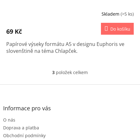
Skladem
(>5 ks)
Do košíku
69 Kč
Papírové výseky formátu A5 v designu Euphoris ve
slovenštině na téma Chlapček.
3
položek celkem
O
v
l
Z
á
á
d
p
a
a
Informace pro vás
c
t
í
O nás
í
p
r
Doprava a platba
v
Obchodní podmínky