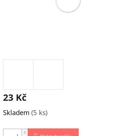
23 Kč
Měrná
Skladem
(5 ks)
cena: