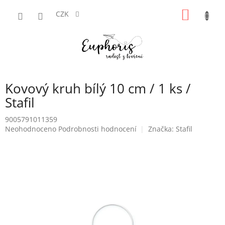
Přejít
NÁKUP
na
CZK
obsah
KOŠÍK
Kovový kruh bílý 10 cm / 1 ks /
Stafil
9005791011359
Průměrné
Neohodnoceno
Podrobnosti hodnocení
Značka:
Stafil
hodnocení
produktu
je
0,0
z
5
hvězdiček.