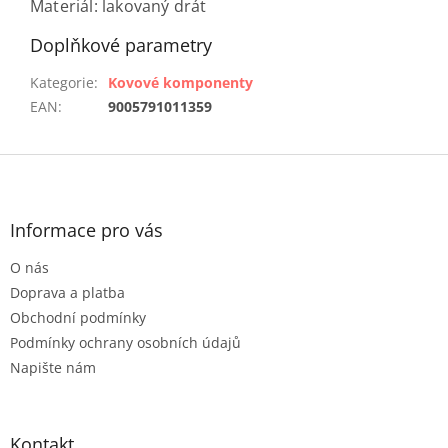
Materiál: lakovaný drát
Doplňkové parametry
Kategorie
:
Kovové komponenty
EAN
:
9005791011359
Z
á
p
a
Informace pro vás
t
O nás
í
Doprava a platba
Obchodní podmínky
Podmínky ochrany osobních údajů
Napište nám
Kontakt