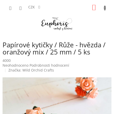
Přejít
NÁKUP
na
CZK
obsah
KOŠÍK
Papírové kytičky / Růže - hvězda /
oranžový mix / 25 mm / 5 ks
4000
Průměrné
Neohodnoceno
Podrobnosti hodnocení
hodnocení
Značka:
Wild Orchid Crafts
produktu
je
0,0
z
5
hvězdiček.