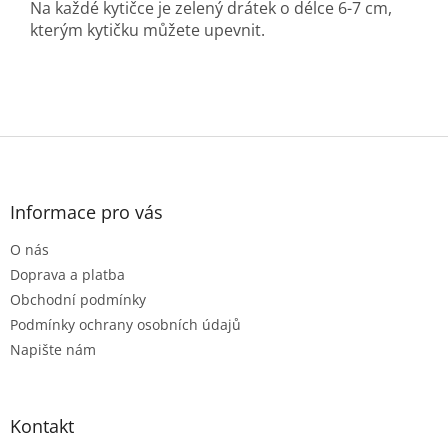
Na každé kytičce je zelený drátek o délce 6-7 cm,
kterým kytičku můžete upevnit.
Z
á
p
a
Informace pro vás
t
O nás
í
Doprava a platba
Obchodní podmínky
Podmínky ochrany osobních údajů
Napište nám
Kontakt