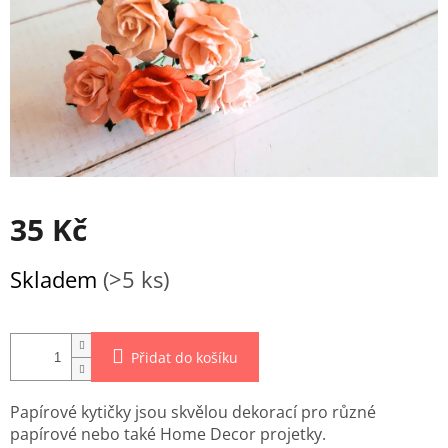
35 Kč
Měrná
Skladem
(>5 ks)
cena:
Přidat do košíku
Papírové kytičky jsou skvělou dekorací pro různé
papírové nebo také Home Decor projetky.