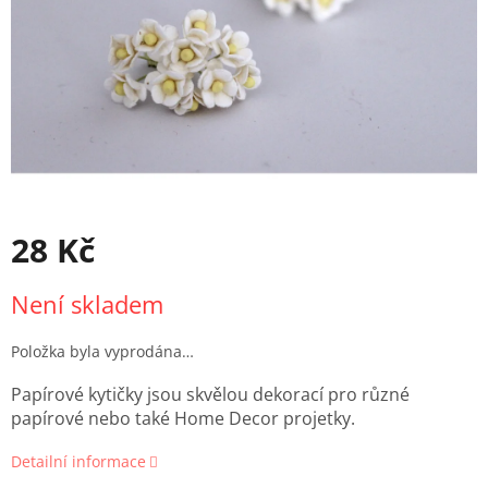
28 Kč
Měrná
Není skladem
cena:
Položka byla vyprodána…
Papírové kytičky jsou skvělou dekorací pro různé
papírové nebo také Home Decor projetky.
Detailní informace