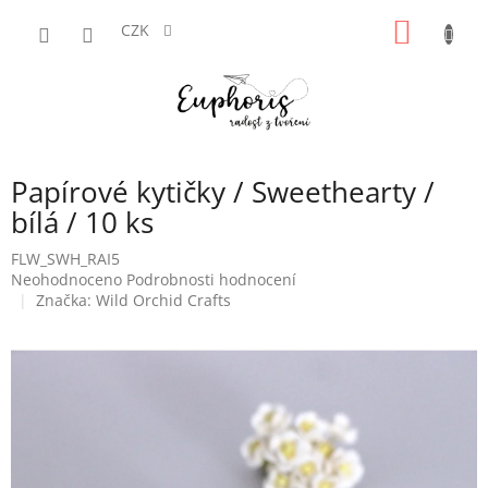
Přejít
NÁKUP
na
CZK
obsah
KOŠÍK
Papírové kytičky / Sweethearty /
bílá / 10 ks
FLW_SWH_RAI5
Průměrné
Neohodnoceno
Podrobnosti hodnocení
hodnocení
Značka:
Wild Orchid Crafts
produktu
je
0,0
z
5
hvězdiček.