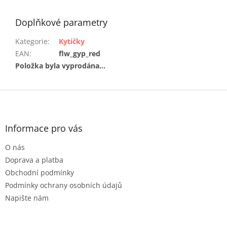
Doplňkové parametry
Kategorie
:
Kytičky
EAN
:
flw_gyp_red
Položka byla vyprodána…
Z
á
p
a
Informace pro vás
t
O nás
í
Doprava a platba
Obchodní podmínky
Podmínky ochrany osobních údajů
Napište nám