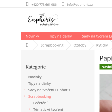
Přejít
+420 773 661 986
info@euphoris.cz
na
obsah
Novinky
Tipy na dárky
Sady na tvoření E
Domů
Scrapbooking
Ozdoby
Kytičky
P
Papí
o
Přeskočit
s
Kategorie
kategorie
Novin
t
r
Novinky
a
Tipy na dárky
n
Sady na tvoření Euphoris
n
í
Scrapbooking
p
Pečetění
a
Tématické tvoření