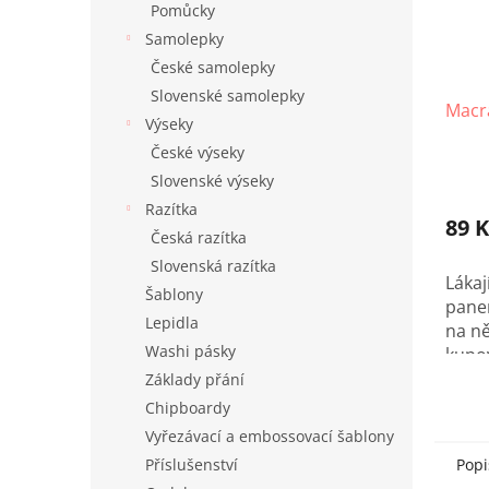
Pomůcky
Samolepky
České samolepky
Slovenské samolepky
Macr
Výseky
České výseky
Slovenské výseky
Razítka
89 K
Česká razítka
Slovenská razítka
Láka
Šablony
panen
Lepidla
na ně
Washi pásky
kupov
macr
Základy přání
pro 
Chipboardy
sady!
Vyřezávací a embossovací šablony
Popi
Příslušenství