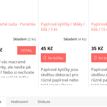
amé sada - Panenka
Papírové kytičky / Máky /
Papírové 
bílá / 5 ks
bílá / 15
Skladem
(2 ks)
Skladem
(4 ks)
45 Kč
35 Kč
č
DETAIL
Do košíku
Do ko
jí vás macramé
ky, ale nevíte jak
Papírové kytičky jsou
Papírové
? Nebo si nechcete
skvělou dekorací pro
skvělou 
at celé klubíčka
různé papírové nebo
různé p
amé přízí? Právě
také Home Decor
také Ho
vás máme macramé
projetky.
projetky
s
Hodnocení
Diskuze