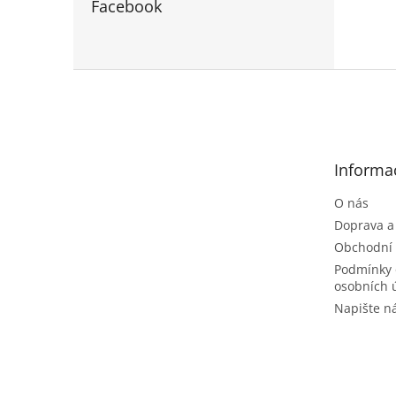
Facebook
Z
á
p
a
t
Informa
í
O nás
Doprava a
Obchodní
Podmínky 
osobních 
Napište 