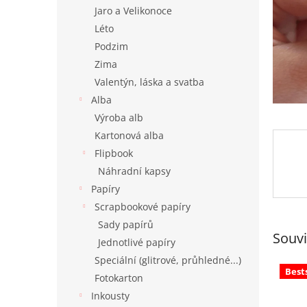
n
Jaro a Velikonoce
e
Léto
l
Podzim
Zima
Valentýn, láska a svatba
Alba
Výroba alb
Kartonová alba
Flipbook
Náhradní kapsy
Papíry
Scrapbookové papíry
Sady papírů
Souvi
Jednotlivé papíry
Speciální (glitrové, průhledné...)
Best
Fotokarton
Inkousty