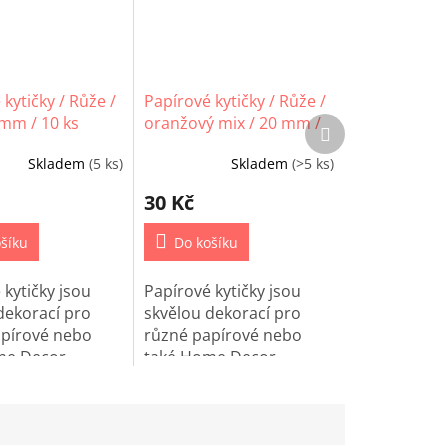
kytičky / Růže /
Papírové kytičky / Růže /
 mm / 10 ks
oranžový mix / 20 mm /
Další
produkt
5 ks
Skladem
(5 ks)
Skladem
(>5 ks)
30 Kč
šíku
Do košíku
 kytičky jsou
Papírové kytičky jsou
dekorací pro
skvělou dekorací pro
apírové nebo
různé papírové nebo
me Decor
také Home Decor
.
projetky.