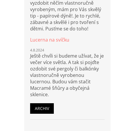
vyzdobit něčím vlastnoručně
vyrobeným, mám pro Vás skvělý
tip - papírové dýně!. Je to rychlé,
zábavné a skvělé i pro tvoření s
dětmi. Pusťme se do toho!
Lucerna na svíčku
4.8.2024
Ještě chvíli si budeme užívat, že je
večer více světla. A tak si pojďte
ozdobit své pergoly či balkónky
vlastnoručně vyrobenou
lucernou. Budou vám stačit
Macramé šňůry a obyčejná
sklenice.
ARCHIV