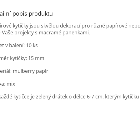
ailní popis produktu
írové kytičky jsou skvělou dekorací pro různé papírové neb
é Vaše projekty s macramé panenkami.
t v balení: 10 ks
měr kytičky: 15 mm
eriál:
mulberry
papír
va: mix
každé kytičce je zelený drátek o délce 6-7 cm, kterým kytičk