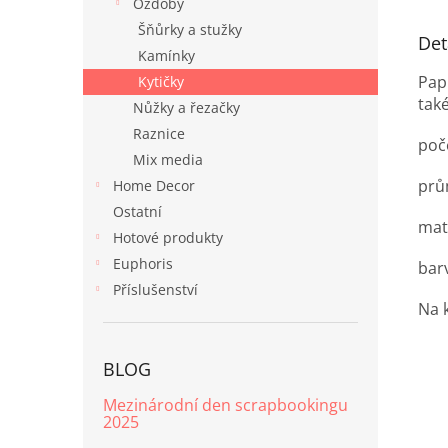
Ozdoby
Šňůrky a stužky
Det
Kamínky
Pap
Kytičky
tak
Nůžky a řezačky
Raznice
poče
Mix media
prů
Home Decor
Ostatní
mat
Hotové produkty
Euphoris
bar
Příslušenství
Na 
BLOG
Mezinárodní den scrapbookingu
2025