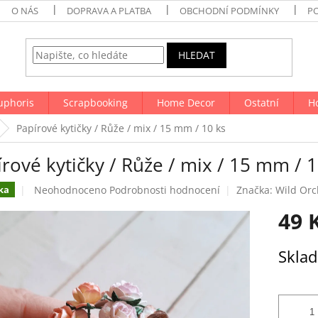
O NÁS
DOPRAVA A PLATBA
OBCHODNÍ PODMÍNKY
P
HLEDAT
uphoris
Scrapbooking
Home Decor
Ostatní
H
Papírové kytičky / Růže / mix / 15 mm / 10 ks
rové kytičky / Růže / mix / 15 mm / 1
Průměrné
Neohodnoceno
Podrobnosti hodnocení
Značka:
Wild Orc
ka
hodnocení
49 
produktu
je
0,0
Měrná
Skla
z
cena:
5
hvězdiček.