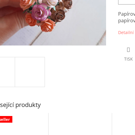
Papírov
papíro
Detailní
TISK
sející produkty
seller