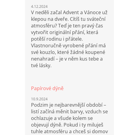
4.12.2024
V neděli začal Advent a Vánoce už
klepou na dveře. Cítíš tu sváteční
atmosféru? Teď je ten pravý čas
vytvořit originální přání, která
potěší rodinu i přátele.
Vlastnoručně vyrobené přání má
své kouzlo, které žádné koupené
nenahradí – je v něm kus tebe a
tvé lásky.
Papírové dýně
10.9.2024
Podzim je nejbarevnější období –
listí začíná měnit barvy, vzduch se
ochlazuje a všude kolem se
objevují dýně. Pokud i ty miluješ
tuhle atmosféru a chceš si domov