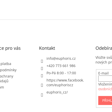
ce pro vás
Kontakt
Odebíra
Vložte sv
info
@
euphoris.cz
nových p
 platba
+420 773 661 986
 podmínky
Po-Pá 8:00 - 17:00
E-mail
ochrany
https://www.facebook.
údajů
Vložení
com/euphoriscz
nám
osobníc
euphoris_cz/
PŘIHL