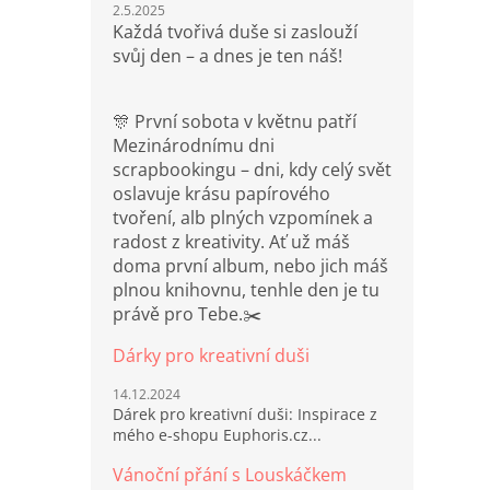
2.5.2025
Každá tvořivá duše si zaslouží
svůj den – a dnes je ten náš!
🎊 První sobota v květnu patří
Mezinárodnímu dni
scrapbookingu – dni, kdy celý svět
oslavuje krásu papírového
tvoření, alb plných vzpomínek a
radost z kreativity. Ať už máš
doma první album, nebo jich máš
plnou knihovnu, tenhle den je tu
právě pro Tebe.✂️
Dárky pro kreativní duši
14.12.2024
Dárek pro kreativní duši: Inspirace z
mého e-shopu Euphoris.cz...
Vánoční přání s Louskáčkem