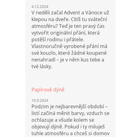
4.12.2024
V neděli začal Advent a Vánoce už
klepou na dveře. Cítíš tu sváteční
atmosféru? Teď je ten pravý čas
vytvořit originální přání, která
potěší rodinu i přátele.
Vlastnoručně vyrobené přání má
své kouzlo, které žádné koupené
nenahradí – je v něm kus tebe a
tvé lásky.
Papírové dýně
10.9.2024
Podzim je nejbarevnější období –
listí začíná měnit barvy, vzduch se
ochlazuje a všude kolem se
objevují dýně. Pokud i ty miluješ
tuhle atmosféru a chceš si domov