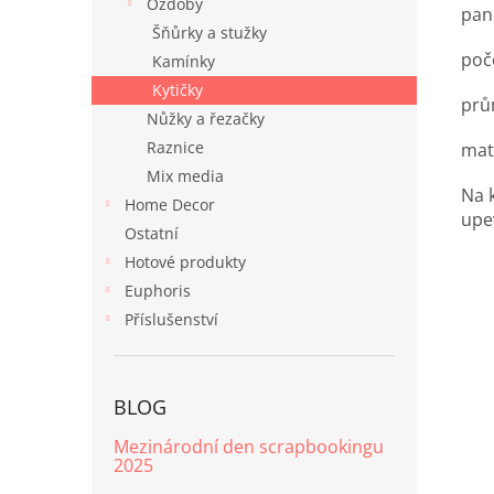
Ozdoby
pan
Šňůrky a stužky
poče
Kamínky
Kytičky
prů
Nůžky a řezačky
Raznice
mate
Mix media
Na 
Home Decor
upe
Ostatní
Hotové produkty
Euphoris
Příslušenství
BLOG
Mezinárodní den scrapbookingu
2025