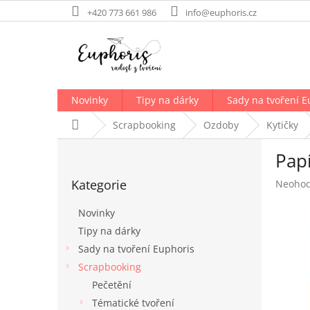
Přejít
+420 773 661 986
info@euphoris.cz
na
obsah
Novinky
Tipy na dárky
Sady na tvoření E
Domů
Scrapbooking
Ozdoby
Kytičky
P
Papí
o
Přeskočit
s
Kategorie
Průměr
Neoho
kategorie
t
hodnoc
r
produk
Novinky
a
je
Tipy na dárky
n
0,0
Sady na tvoření Euphoris
z
n
5
í
Scrapbooking
hvězdič
p
Pečetění
a
Tématické tvoření