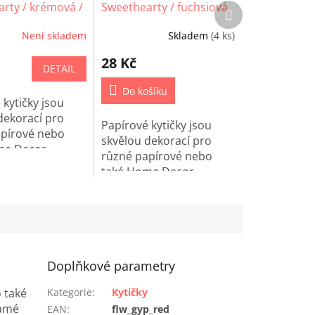
rty / krémová /
Sweethearty / fuchsiová
Další
produkt
/ 10 ks
Není skladem
Skladem
(4 ks)
28 Kč
DETAIL
Do košíku
 kytičky jsou
dekorací pro
Papírové kytičky jsou
apírové nebo
skvělou dekorací pro
me Decor
různé papírové nebo
.
také Home Decor
projetky.
Doplňkové parametry
 také
Kategorie
:
Kytičky
ramé
EAN
:
flw_gyp_red