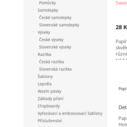
Sweet
Pomůcky
10 ks
Samolepky
České samolepky
Slovenské samolepky
28 K
Výseky
České výseky
Papír
Slovenské výseky
skvěl
různ
Razítka
také
Česká razítka
proje
Slovenská razítka
Šablony
Lepidla
Popi
Washi pásky
Základy přání
Chipboardy
Det
Vyřezávací a embossovací šablony
Pap
Příslušenství
Hom