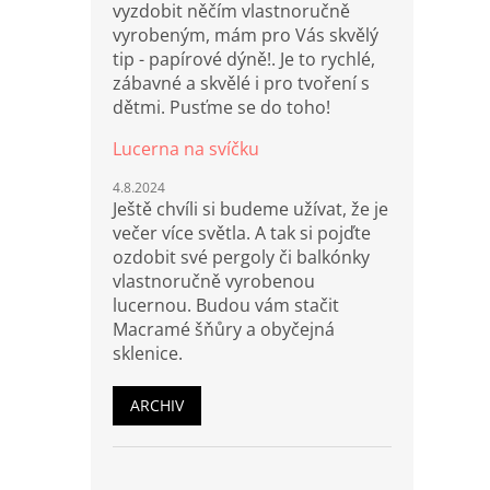
vyzdobit něčím vlastnoručně
vyrobeným, mám pro Vás skvělý
tip - papírové dýně!. Je to rychlé,
zábavné a skvělé i pro tvoření s
dětmi. Pusťme se do toho!
Lucerna na svíčku
4.8.2024
Ještě chvíli si budeme užívat, že je
večer více světla. A tak si pojďte
ozdobit své pergoly či balkónky
vlastnoručně vyrobenou
lucernou. Budou vám stačit
Macramé šňůry a obyčejná
sklenice.
ARCHIV