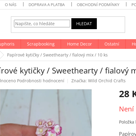
O NÁS
DOPRAVA A PLATBA
OBCHODNÍ PODMÍNKY
P
HLEDAT
uphoris
Scrapbooking
Home Decor
Ostatní
H
Papírové kytičky / Sweethearty / fialový mix / 10 ks
rové kytičky / Sweethearty / fialový m
né
dnoceno
Podrobnosti hodnocení
Značka:
Wild Orchid Crafts
ení
28 
tu
Měrná
Není
cena:
ek.
Položka
Papírov