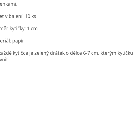
enkami.
t v balení: 10 ks
měr kytičky: 1 cm
riál: papír
každé kytičce je zelený drátek o délce 6-7 cm, kterým kytičk
vnit.