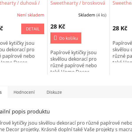
hearty / duhová /
Sweethearty / broskvová
Sweethea
/ 10 ks
10 ks
Není skladem
Skladem
(4 ks)
28 Kč
č
28 Kč
DETAIL
Do košíku
ové kytičky jsou
Papírové
ou dekorací pro
skvělou 
Papírové kytičky jsou
é papírové nebo
různé p
skvělou dekorací pro
 Home Decor
také Ho
různé papírové nebo
tky.
projetky
také Home Decor
projetky.
s
Hodnocení
Diskuze
ailní popis produktu
írové kytičky jsou skvělou dekorací pro různé papírové nebo
e Decor projetky. Krásně doplní také Vaše projekty s mac