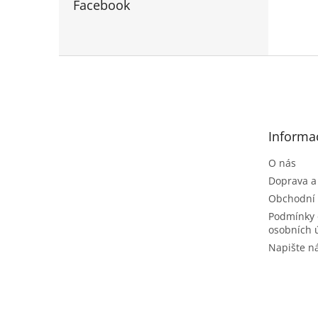
Facebook
Z
á
p
a
t
Informa
í
O nás
Doprava a
Obchodní
Podmínky 
osobních 
Napište 