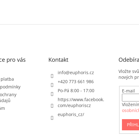
ce pro vás
Kontakt
Odebíra
Vložte sv
info
@
euphoris.cz
nových p
 platba
+420 773 661 986
 podmínky
Po-Pá 8:00 - 17:00
E-mail
ochrany
https://www.facebook.
údajů
Vložení
com/euphoriscz
nám
osobníc
euphoris_cz/
PŘIHL