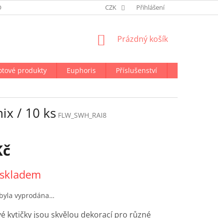
ODMÍNKY OCHRANY OSOBNÍCH ÚDAJŮ
CZK
NAPIŠTE NÁM
Přihlášení
NÁKUPNÍ
Prázdný košík
KOŠÍK
otové produkty
Euphoris
Příslušenství
Doprava a p
ix / 10 ks
FLW_SWH_RAI8
Kč
 skladem
 byla vyprodána…
é kytičky jsou skvělou dekorací pro různé