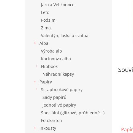
n
Jaro a Velikonoce
e
Léto
l
Podzim
Zima
Valentýn, láska a svatba
Alba
Výroba alb
Kartonová alba
Flipbook
Souvi
Náhradní kapsy
Papíry
Scrapbookové papíry
Sady papírů
Jednotlivé papíry
Speciální (glitrové, průhledné...)
Fotokarton
Inkousty
Papír