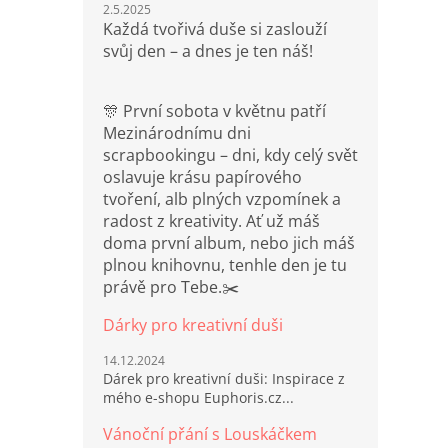
2.5.2025
Každá tvořivá duše si zaslouží
svůj den – a dnes je ten náš!
🎊 První sobota v květnu patří
Mezinárodnímu dni
scrapbookingu – dni, kdy celý svět
oslavuje krásu papírového
tvoření, alb plných vzpomínek a
radost z kreativity. Ať už máš
doma první album, nebo jich máš
plnou knihovnu, tenhle den je tu
právě pro Tebe.✂️
Dárky pro kreativní duši
14.12.2024
Dárek pro kreativní duši: Inspirace z
mého e-shopu Euphoris.cz...
Vánoční přání s Louskáčkem