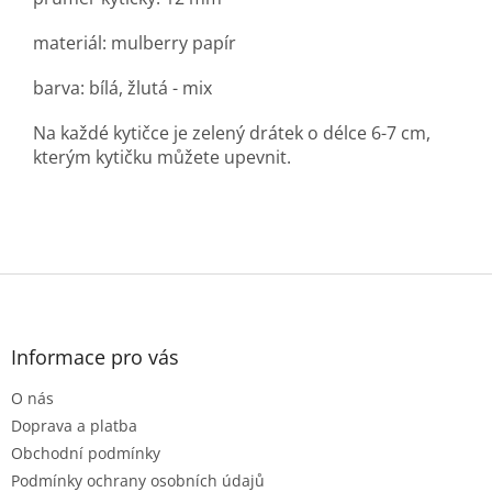
materiál:
mulberry
papír
barva: bílá, žlutá - mix
Na každé kytičce je zelený drátek o délce 6-7 cm,
kterým kytičku můžete upevnit.
Z
á
p
a
Informace pro vás
t
O nás
í
Doprava a platba
Obchodní podmínky
Podmínky ochrany osobních údajů