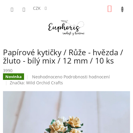
Přejít
NÁKUP
na
CZK
obsah
KOŠÍK
Papírové kytičky / Růže - hvězda /
žluto - bílý mix / 12 mm / 10 ks
3990
Průměrné
Neohodnoceno
Podrobnosti hodnocení
Novinka
hodnocení
Značka:
Wild Orchid Crafts
produktu
je
0,0
z
5
hvězdiček.