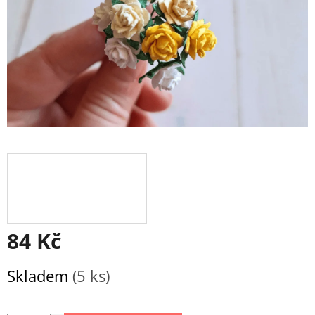
84 Kč
Měrná
Skladem
(5 ks)
cena: