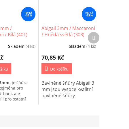
109 Kč
109 Kč
–35 %
–35 %
3 mm /
Abigail 3mm / Maccaroni
 / Bílá (401)
/ Hnědá světlá (303)
Další
produkt
Skladem
(4 ks)
Skladem
(4 ks)
Kč
70,85 Kč
šíku
Do košíku
 3mm,
je šňůra
Bavlněné šňůry Abigail 3
zejména pro
mm jsou vysoce kvalitní
drhání, ale
bavlněné šňůry.
í i pro ostatní
 macrame.