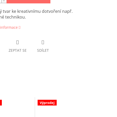
 tvar ke kreativnímu dotvoření např.
é technikou.
 informace
ZEPTAT SE
SDÍLET
Výprodej