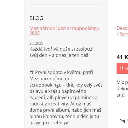
BLOG
Dekor
Mezinárodní den scrapbookingu
2025
/ čer
2.5.2025
Každá tvořivá duše si zaslouží
svůj den – a dnes je ten náš!
41 K
D
🎊 První sobota v květnu patří
Mezinárodnímu dni
Mix p
scrapbookingu – dni, kdy celý svět
deko
oslavuje krásu papírového
snů.
tvoření, alb plných vzpomínek a
radost z kreativity. Ať už máš
doma první album, nebo jich máš
plnou knihovnu, tenhle den je tu
Popi
právě pro Tebe.✂️