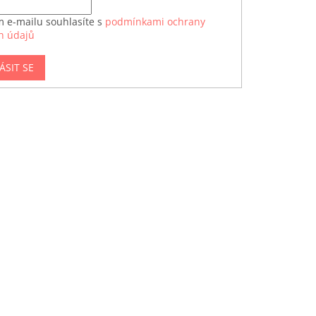
m e-mailu souhlasíte s
podmínkami ochrany
h údajů
ÁSIT SE