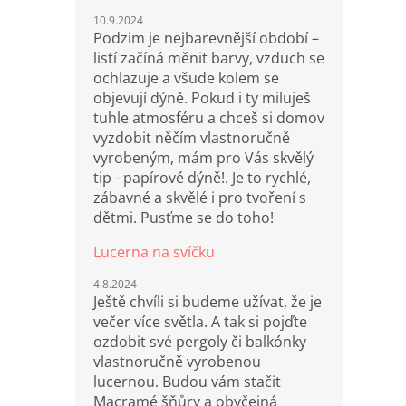
10.9.2024
Podzim je nejbarevnější období –
listí začíná měnit barvy, vzduch se
ochlazuje a všude kolem se
objevují dýně. Pokud i ty miluješ
tuhle atmosféru a chceš si domov
vyzdobit něčím vlastnoručně
vyrobeným, mám pro Vás skvělý
tip - papírové dýně!. Je to rychlé,
zábavné a skvělé i pro tvoření s
dětmi. Pusťme se do toho!
Lucerna na svíčku
4.8.2024
Ještě chvíli si budeme užívat, že je
večer více světla. A tak si pojďte
ozdobit své pergoly či balkónky
vlastnoručně vyrobenou
lucernou. Budou vám stačit
Macramé šňůry a obyčejná