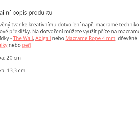
ailní popis produktu
věný tvar ke kreativnímu dotvoření např. macramé techniko
zové překližky. Na dotvoření můžete využít příze na macramé
ídky -
The Wall
,
Abigail
nebo
Macrame Rope 4 mm
, dřevěné
álky
nebo
peří
.
ka: 20 cm
ka: 13,3 cm