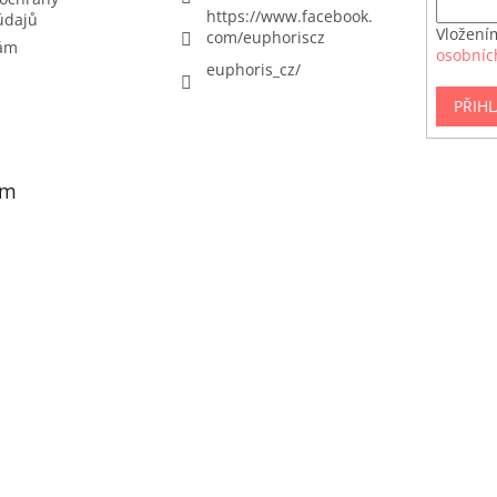
https://www.facebook.
údajů
Vložení
com/euphoriscz
nám
osobníc
euphoris_cz/
PŘIHL
am