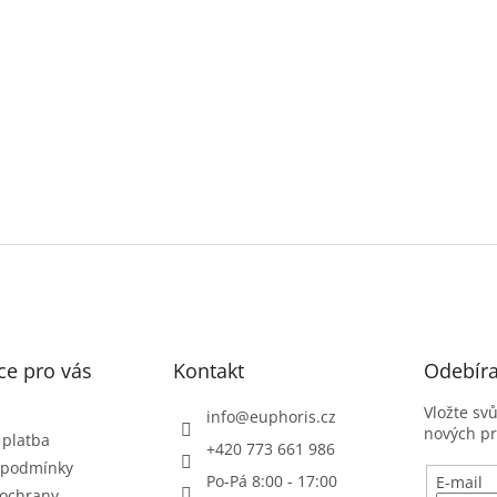
ce pro vás
Kontakt
Odebíra
Vložte sv
info
@
euphoris.cz
nových p
 platba
+420 773 661 986
 podmínky
Po-Pá 8:00 - 17:00
E-mail
ochrany