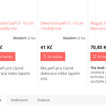
ační peří 3 - 10 cm
Dekorační peří 3 - 10 cm
Abigail 
nobílý mix
/ hnědý mix
Maccaroni
Skladem
(2 ks)
Skladem
(2 ks)
č
41 Kč
70,85 
o košíku
Do košíku
Do ko
eří pro různé
Mix peří pro různé
The Wall
stvořená 
race nebo lapače
dekorace nebo lapače
techniku 
snů.
využijete j
techniky
s
Hodnocení
Diskuze