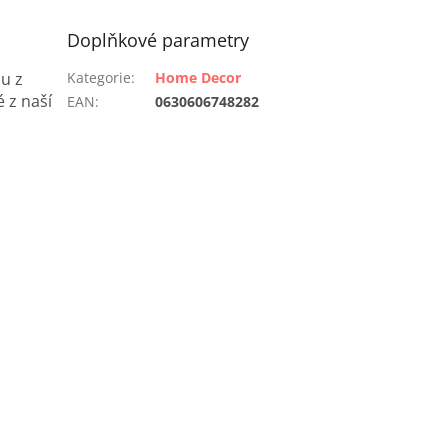
Doplňkové parametry
u z
Kategorie
:
Home Decor
 z naší
EAN
:
0630606748282