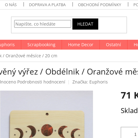
O NÁS
DOPRAVA A PLATBA
OBCHODNÍ PODMÍNKY
P
HLEDAT
uphoris
Scrapbooking
Home Decor
Ostatní
H
k / Oranžové měsíce / 20 cm
věný výřez / Obdélnik / Oranžové měs
né
dnoceno
Podrobnosti hodnocení
Značka:
Euphoris
ení
71 
tu
Měrná
Skla
cena:
ek.