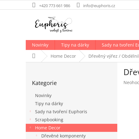
Přejít
+420 773 661 986
info@euphoris.cz
na
obsah
Novinky
Tipy na dárky
Sady na tvoření E
Domů
Home Decor
Dřevěný výřez / Obdélni
P
Dře
o
Přeskočit
s
Kategorie
Průměr
Neoho
kategorie
t
hodnoc
r
produk
Novinky
a
je
Tipy na dárky
n
0,0
Sady na tvoření Euphoris
z
n
5
í
Scrapbooking
hvězdič
p
Home Decor
a
Dřevěné komponenty