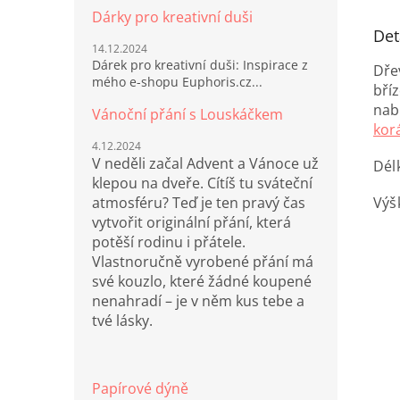
Dárky pro kreativní duši
Det
14.12.2024
Dárek pro kreativní duši: Inspirace z
Dře
mého e-shopu Euphoris.cz...
bří
nab
Vánoční přání s Louskáčkem
kor
4.12.2024
V neděli začal Advent a Vánoce už
Dél
klepou na dveře. Cítíš tu sváteční
Výš
atmosféru? Teď je ten pravý čas
vytvořit originální přání, která
potěší rodinu i přátele.
Vlastnoručně vyrobené přání má
své kouzlo, které žádné koupené
nenahradí – je v něm kus tebe a
tvé lásky.
Papírové dýně