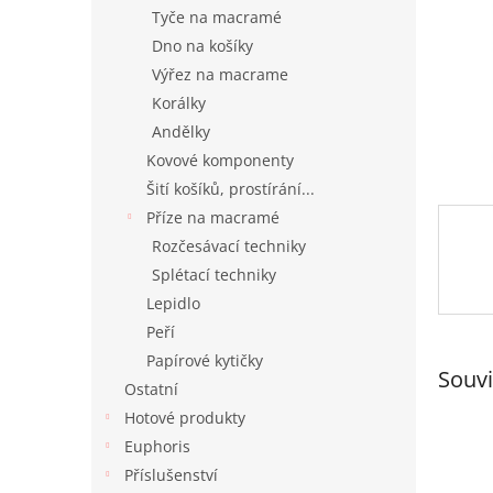
n
Tyče na macramé
e
Dno na košíky
l
Výřez na macrame
Korálky
Andělky
Kovové komponenty
Šití košíků, prostírání...
Příze na macramé
Rozčesávací techniky
Splétací techniky
Lepidlo
Peří
Papírové kytičky
Souvi
Ostatní
Hotové produkty
Euphoris
Příslušenství