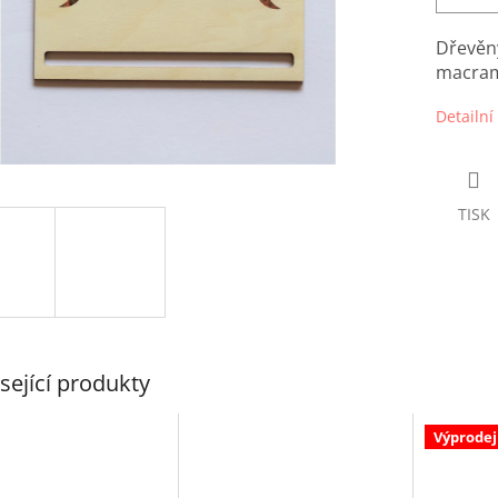
Dřevěný
macram
Detailní
TISK
sející produkty
Výprodej