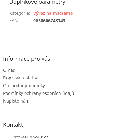
Doplňkové parametry
Kategorie
:
Výřez na macrame
EAN
:
0630606748343
Z
á
p
a
Informace pro vás
t
O nás
í
Doprava a platba
Obchodní podmínky
Podmínky ochrany osobních údajů
Napište nám
Kontakt
info
@
euphoris.cz