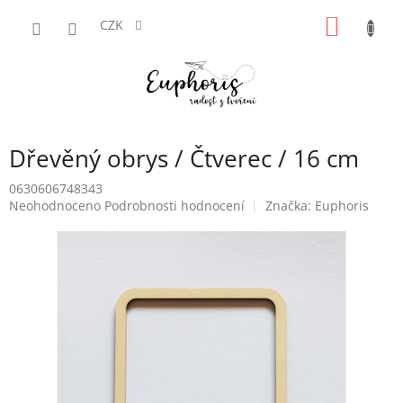
Přejít
NÁKUP
na
CZK
obsah
KOŠÍK
Dřevěný obrys / Čtverec / 16 cm
0630606748343
Průměrné
Neohodnoceno
Podrobnosti hodnocení
Značka:
Euphoris
hodnocení
produktu
je
0,0
z
5
hvězdiček.