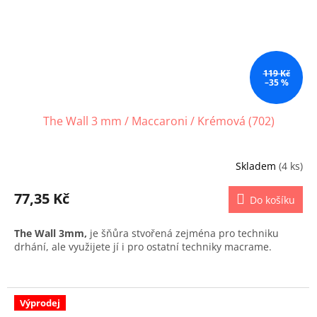
119 Kč
–35 %
The Wall 3 mm / Maccaroni / Krémová (702)
Skladem
(4 ks)
77,35 Kč
Do košíku
The Wall 3mm,
je šňůra stvořená zejména pro techniku
drhání, ale využijete jí i pro ostatní techniky macrame.
Výprodej