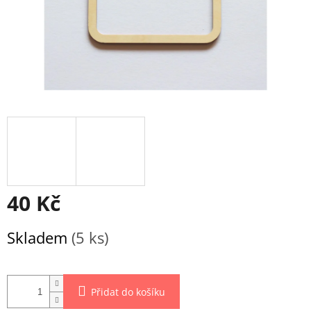
40 Kč
Měrná
Skladem
(5 ks)
cena:
Přidat do košíku