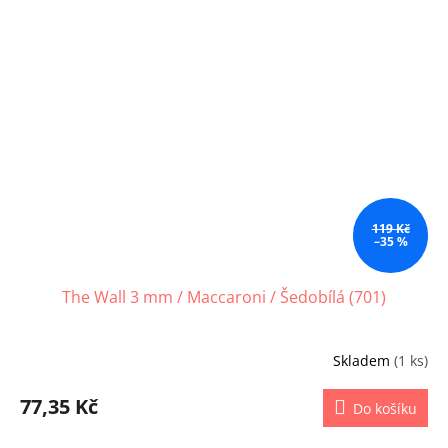
119 Kč
–35 %
The Wall 3 mm / Maccaroni / Šedobílá (701)
Skladem
(1 ks)
77,35 Kč
Do košíku