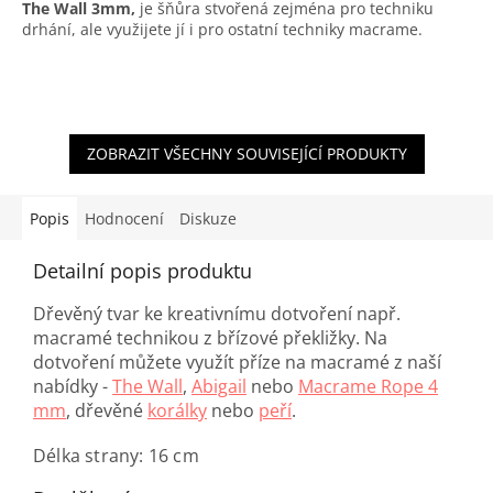
The Wall 3mm,
je šňůra stvořená zejména pro techniku
drhání, ale využijete jí i pro ostatní techniky macrame.
ZOBRAZIT VŠECHNY SOUVISEJÍCÍ PRODUKTY
Popis
Hodnocení
Diskuze
Detailní popis produktu
Dřevěný tvar ke kreativnímu dotvoření např.
macramé technikou z břízové překližky. Na
dotvoření můžete využít příze na macramé z naší
nabídky -
The Wall
,
Abigail
nebo
Macrame Rope 4
mm
, dřevěné
korálky
nebo
peří
.
Délka strany: 16 cm