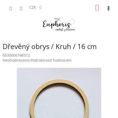
Přejít
NÁKUP
na
CZK
obsah
KOŠÍK
Dřevěný obrys / Kruh / 16 cm
0630606748312
Průměrné
Neohodnoceno
Podrobnosti hodnocení
hodnocení
produktu
je
0,0
z
5
hvězdiček.