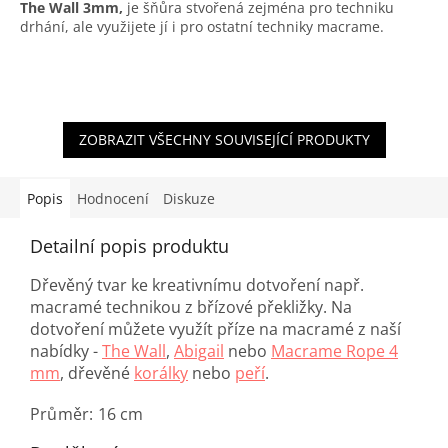
The Wall 3mm,
je šňůra stvořená zejména pro techniku
drhání, ale využijete jí i pro ostatní techniky macrame.
ZOBRAZIT VŠECHNY SOUVISEJÍCÍ PRODUKTY
Popis
Hodnocení
Diskuze
Detailní popis produktu
Dřevěný tvar ke kreativnímu dotvoření např.
macramé technikou z břízové překližky. Na
dotvoření můžete využít příze na macramé z naší
nabídky -
The Wall
,
Abigail
nebo
Macrame Rope 4
mm
, dřevěné
korálky
nebo
peří
.
Průměr: 16 cm