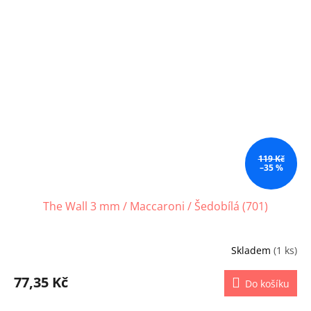
119 Kč
–35 %
The Wall 3 mm / Maccaroni / Šedobílá (701)
Skladem
(1 ks)
77,35 Kč
Do košíku