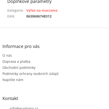
Doplňkové parametry
Kategorie
:
Výřez na macrame
EAN
:
0630606748312
Z
á
p
a
Informace pro vás
t
O nás
í
Doprava a platba
Obchodní podmínky
Podmínky ochrany osobních údajů
Napište nám
Kontakt
info
@
euphoris.cz