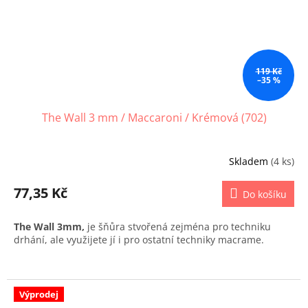
119 Kč
–35 %
The Wall 3 mm / Maccaroni / Krémová (702)
Skladem
(4 ks)
77,35 Kč
Do košíku
The Wall 3mm,
je šňůra stvořená zejména pro techniku
drhání, ale využijete jí i pro ostatní techniky macrame.
Výprodej