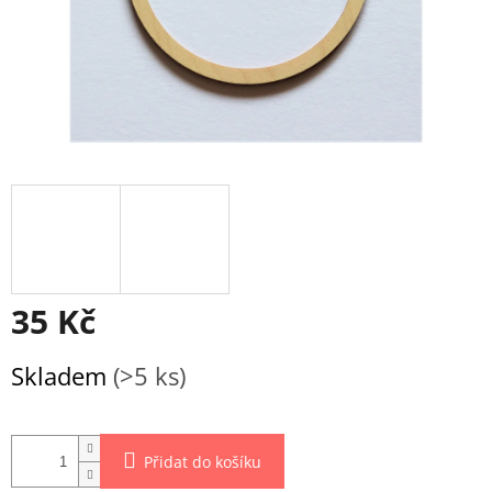
35 Kč
Měrná
Skladem
(>5 ks)
cena:
Přidat do košíku