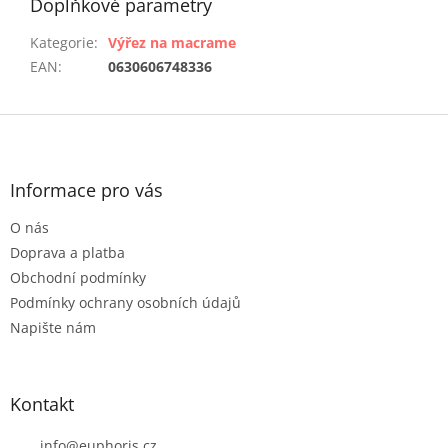
Doplňkové parametry
Kategorie
:
Výřez na macrame
EAN
:
0630606748336
Z
á
p
a
Informace pro vás
t
O nás
í
Doprava a platba
Obchodní podmínky
Podmínky ochrany osobních údajů
Napište nám
Kontakt
info
@
euphoris.cz