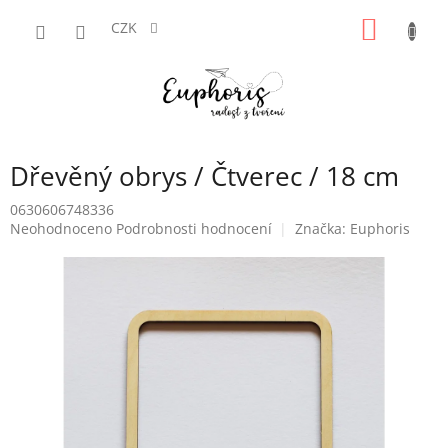
Přejít
NÁKUP
na
CZK
obsah
KOŠÍK
Dřevěný obrys / Čtverec / 18 cm
0630606748336
Průměrné
Neohodnoceno
Podrobnosti hodnocení
Značka:
Euphoris
hodnocení
produktu
je
0,0
z
5
hvězdiček.