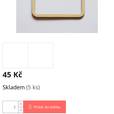
45 Kč
Měrná
Skladem
(5 ks)
cena:
Přidat do košíku