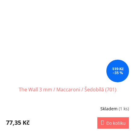
119 Kč
–35 %
The Wall 3 mm / Maccaroni / Šedobílá (701)
Skladem
(1 ks)
77,35 Kč
Do košíku