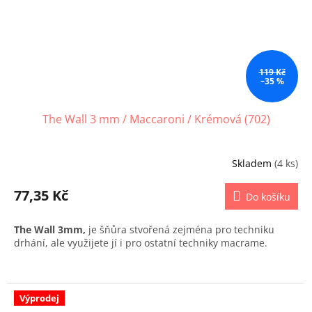
119 Kč
–35 %
The Wall 3 mm / Maccaroni / Krémová (702)
Skladem
(4 ks)
77,35 Kč
Do košíku
The Wall 3mm,
je šňůra stvořená zejména pro techniku
drhání, ale využijete jí i pro ostatní techniky macrame.
Výprodej