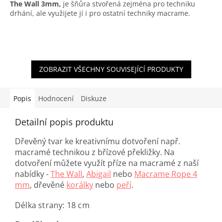
The Wall 3mm,
je šňůra stvořená zejména pro techniku
drhání, ale využijete jí i pro ostatní techniky macrame.
ZOBRAZIT VŠECHNY SOUVISEJÍCÍ PRODUKTY
Popis
Hodnocení
Diskuze
Detailní popis produktu
Dřevěný tvar ke kreativnímu dotvoření např.
macramé technikou z břízové překližky. Na
dotvoření můžete využít příze na macramé z naší
nabídky -
The Wall
,
Abigail
nebo
Macrame Rope 4
mm
, dřevěné
korálky
nebo
peří
.
Délka strany: 18 cm