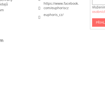
https://www.facebook.
údajů
Vložení
com/euphoriscz
nám
osobníc
euphoris_cz/
PŘIHL
am