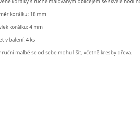
věné korálky s ručně malovaným obličejem se skvěle hodí 
měr korálku: 18 mm
vlek korálku: 4 mm
t v balení: 4 ks
y ruční malbě se od sebe mohu lišit, včetně kresby dřeva.