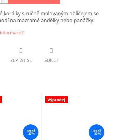
é korálky s ručně malovaným obličejem se
 hodí na macramé andělky nebo panáčky.
 informace
ZEPTAT SE
SDÍLET
Výprodej
109 Kč
119 Kč
–35 %
–35 %