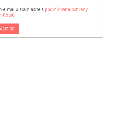
m e-mailu souhlasíte s
podmínkami ochrany
h údajů
ÁSIT SE