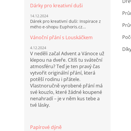
Dře
Dárky pro kreativní duši
Prů
14.12.2024
Dárek pro kreativní duši: Inspirace z
Prů
mého e-shopu Euphoris.cz...
Poče
Vánoční přání s Louskáčkem
4.12.2024
Dík
V neděli začal Advent a Vánoce už
klepou na dveře. Cítíš tu sváteční
atmosféru? Teď je ten pravý čas
vytvořit originální přání, která
potěší rodinu i přátele.
Vlastnoručně vyrobené přání má
své kouzlo, které žádné koupené
nenahradí – je v něm kus tebe a
tvé lásky.
Papírové dýně