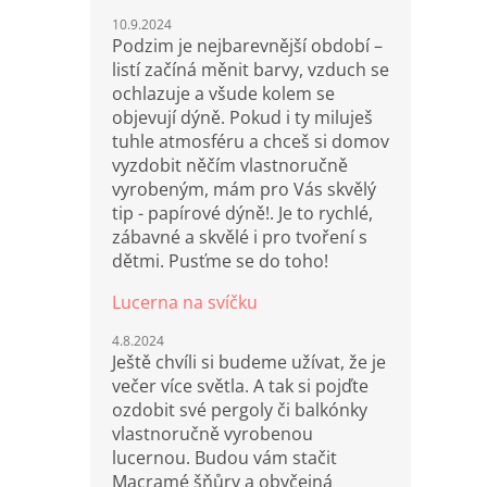
10.9.2024
Podzim je nejbarevnější období –
listí začíná měnit barvy, vzduch se
ochlazuje a všude kolem se
objevují dýně. Pokud i ty miluješ
tuhle atmosféru a chceš si domov
vyzdobit něčím vlastnoručně
vyrobeným, mám pro Vás skvělý
tip - papírové dýně!. Je to rychlé,
zábavné a skvělé i pro tvoření s
dětmi. Pusťme se do toho!
Lucerna na svíčku
4.8.2024
Ještě chvíli si budeme užívat, že je
večer více světla. A tak si pojďte
ozdobit své pergoly či balkónky
vlastnoručně vyrobenou
lucernou. Budou vám stačit
Macramé šňůry a obyčejná