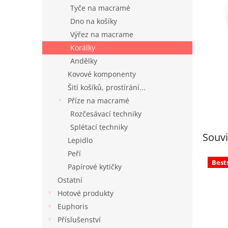
n
Tyče na macramé
e
Dno na košíky
l
Výřez na macrame
Korálky
Andělky
Kovové komponenty
Šití košíků, prostírání...
Příze na macramé
Rozčesávací techniky
Splétací techniky
Souvi
Lepidlo
Peří
Best
Papírové kytičky
Ostatní
Hotové produkty
Euphoris
Příslušenství