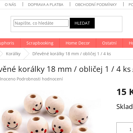
O NÁS
DOPRAVA A PLATBA
OBCHODNÍ PODMÍNKY
P
HLEDAT
uphoris
Scrapbooking
Home Decor
Ostatní
H
Korálky
Dřevěné korálky 18 mm / obličej 1 / 4 ks
ěné korálky 18 mm / obličej 1 / 4 ks
né
dnoceno
Podrobnosti hodnocení
ení
15 
tu
Měrná
Skla
cena:
ek.