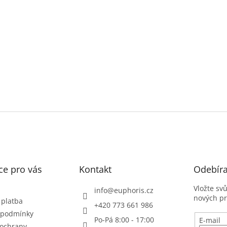
ce pro vás
Kontakt
Odebíra
Vložte sv
info
@
euphoris.cz
nových p
 platba
+420 773 661 986
 podmínky
Po-Pá 8:00 - 17:00
E-mail
ochrany