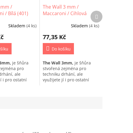
3 mm /
The Wall 3 mm /
 / Bílá (401)
Maccaroni / Cihlová
Další
produkt
(1115)
Skladem
(4 ks)
Skladem
(4 ks)
Kč
77,35 Kč
šíku
Do košíku
 3mm,
je šňůra
The Wall 3mm,
je šňůra
zejména pro
stvořená zejména pro
drhání, ale
techniku drhání, ale
í i pro ostatní
využijete jí i pro ostatní
 macrame.
techniky macrame.