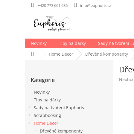
Přejít
+420 773 661 986
info@euphoris.cz
na
obsah
Novinky
Tipy na dárky
Sady na tvoření E
Domů
Home Decor
Dřevěné komponenty
P
Dřev
o
Přeskočit
s
Kategorie
Průměr
Neoho
kategorie
t
hodnoc
r
produk
Novinky
a
je
Tipy na dárky
n
0,0
Sady na tvoření Euphoris
z
n
5
í
Scrapbooking
hvězdič
p
Home Decor
a
Dřevěné komponenty