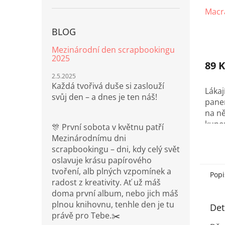
Macr
BLOG
Mezinárodní den scrapbookingu
2025
89 K
2.5.2025
Každá tvořivá duše si zaslouží
Láka
svůj den – a dnes je ten náš!
panen
na ně
kupov
🎊 První sobota v květnu patří
macr
Mezinárodnímu dni
pro 
scrapbookingu – dni, kdy celý svět
sady!
oslavuje krásu papírového
tvoření, alb plných vzpomínek a
Popi
radost z kreativity. Ať už máš
doma první album, nebo jich máš
plnou knihovnu, tenhle den je tu
Det
právě pro Tebe.✂️