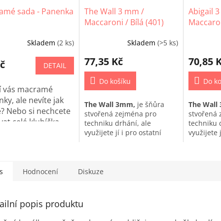
amé sada - Panenka
The Wall 3 mm /
Abigail 
Maccaroni / Bílá (401)
Maccaroni
Skladem
(2 ks)
Skladem
(>5 ks)
77,35 Kč
70,85 
č
DETAIL
Do košíku
Do ko
jí vás macramé
ky, ale nevíte jak
The Wall 3mm,
je šňůra
The Wall
? Nebo si nechcete
stvořená zejména pro
stvořená 
at celé klubíčka
techniku drhání, ale
techniku 
amé přízí? Právě
využijete jí i pro ostatní
využijete j
techniky macrame.
techniky
vás máme macramé
s
Hodnocení
Diskuze
ailní popis produktu