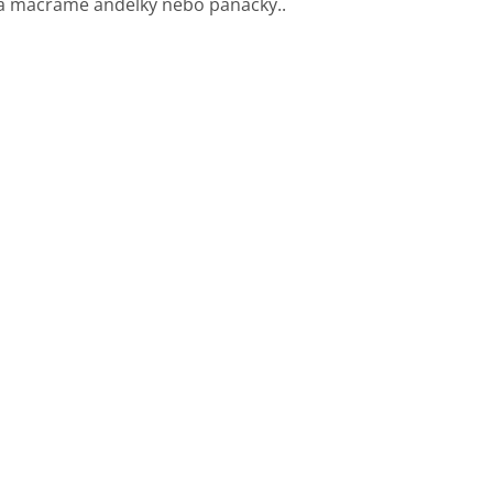
na macramé andělky nebo panáčky..