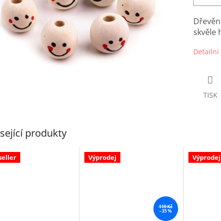
Dřevěn
skvěle
Detailní
TISK
sející produkty
seller
Výprodej
Výprodej
119 Kč
–35 %