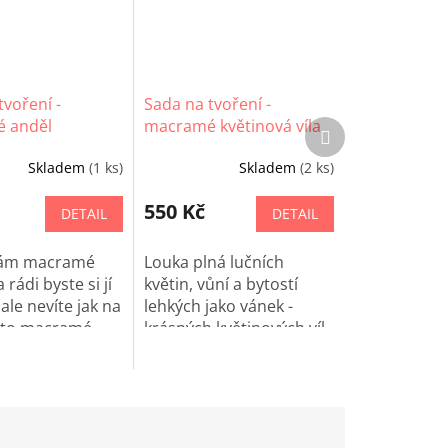
tvoření -
Sada na tvoření -
 anděl
macramé květinová víla
Další
produkt
Červenka
Skladem
(1 ks)
Skladem
(2 ks)
550 Kč
DETAIL
DETAIL
 Vám macramé
Louka plná lučních
 rádi byste si jí
květin, vůní a bytostí
, ale nevíte jak na
lehkých jako vánek -
outo macramé
krásných květinových víl.
 hravě
I vy si můžete takovouto
e!
vílu doma vyrobit z
Euphoris macramé sady
Květinová víla Červenka.