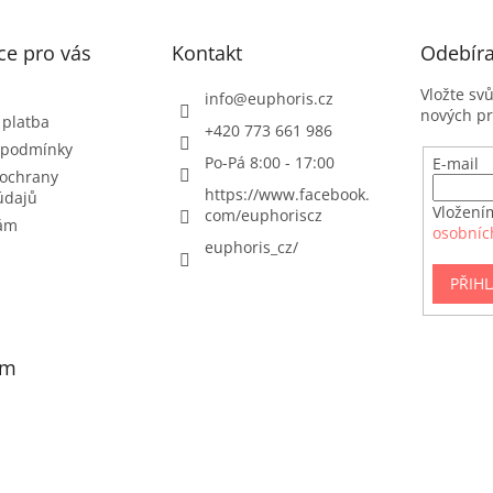
ce pro vás
Kontakt
Odebíra
Vložte sv
info
@
euphoris.cz
nových p
 platba
+420 773 661 986
 podmínky
Po-Pá 8:00 - 17:00
E-mail
ochrany
https://www.facebook.
údajů
Vložení
com/euphoriscz
nám
osobníc
euphoris_cz/
PŘIHL
am