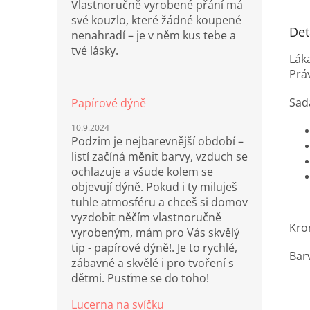
Vlastnoručně vyrobené přání má
své kouzlo, které žádné koupené
Det
nenahradí – je v něm kus tebe a
tvé lásky.
Lák
Prá
Sad
Papírové dýně
10.9.2024
Podzim je nejbarevnější období –
listí začíná měnit barvy, vzduch se
ochlazuje a všude kolem se
objevují dýně. Pokud i ty miluješ
tuhle atmosféru a chceš si domov
vyzdobit něčím vlastnoručně
Kro
vyrobeným, mám pro Vás skvělý
tip - papírové dýně!. Je to rychlé,
Barv
zábavné a skvělé i pro tvoření s
dětmi. Pusťme se do toho!
Lucerna na svíčku