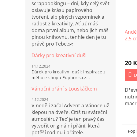
scrapbookingu – dni, kdy celý svět
oslavuje krásu papírového
tvoření, alb plných vzpomínek a
radost z kreativity. Ať už máš
doma první album, nebo jich máš
Anděls
plnou knihovnu, tenhle den je tu
2,5 
právě pro Tebe.✂️
Dárky pro kreativní duši
20 K
14.12.2024
Dárek pro kreativní duši: Inspirace z
D
mého e-shopu Euphoris.cz...
Vánoční přání s Louskáčkem
Dřevě
nutn
4.12.2024
macr
V neděli začal Advent a Vánoce už
klepou na dveře. Cítíš tu sváteční
atmosféru? Teď je ten pravý čas
vytvořit originální přání, která
Popi
potěší rodinu i přátele.