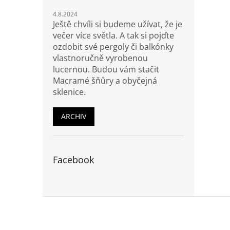
4.8.2024
Ještě chvíli si budeme užívat, že je
večer více světla. A tak si pojďte
ozdobit své pergoly či balkónky
vlastnoručně vyrobenou
lucernou. Budou vám stačit
Macramé šňůry a obyčejná
sklenice.
ARCHIV
Facebook
Z
á
p