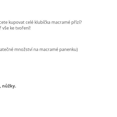
cete kupovat celé klubíčka macramé přízí?
vše ke tvoření!
statečné množství na macramé panenku)
, nůžky.