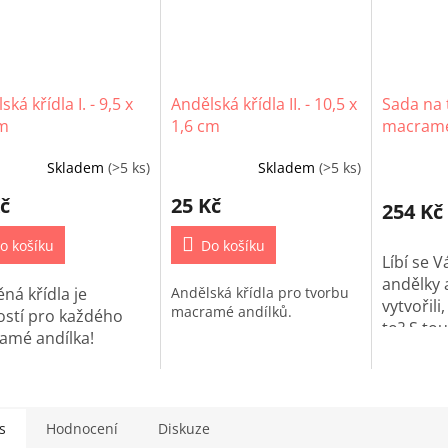
ká křídla I. - 9,5 x
Andělská křídla II. - 10,5 x
Sada na 
cm
1,6 cm
macramé
Skladem
(>5 ks)
Skladem
(>5 ks)
č
25 Kč
254 Kč
o košíku
Do košíku
Líbí se
andělky a
ná křídla je
Andělská křídla pro tvorbu
vytvořili
macramé andílků.
ostí pro každého
to? S t
amé andílka!
sadou to
zvládnet
s
Hodnocení
Diskuze