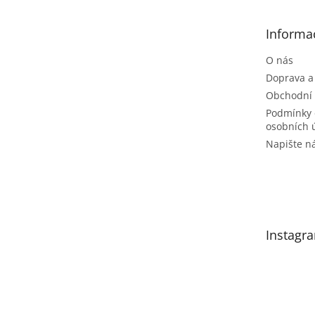
a
t
Informa
í
O nás
Doprava a
Obchodní
Podmínky 
osobních 
Napište 
Instagr