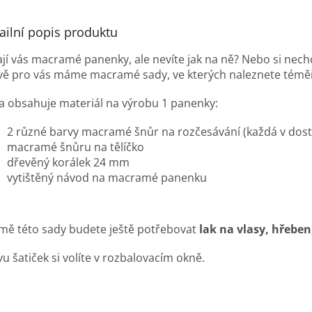
ailní popis produktu
ají vás macramé panenky, ale nevíte jak na ně? Nebo si nech
vě pro vás máme macramé sady, ve kterých naleznete téměř 
a obsahuje materiál na výrobu 1 panenky:
2 různé barvy macramé šnůr na rozčesávání (každá v do
macramé šnůru na tělíčko
dřevěný korálek 24 mm
vytištěný návod na macramé panenku
mě této sady budete ještě potřebovat
lak na vlasy, hřeben
u šatiček si volíte v rozbalovacím okně.