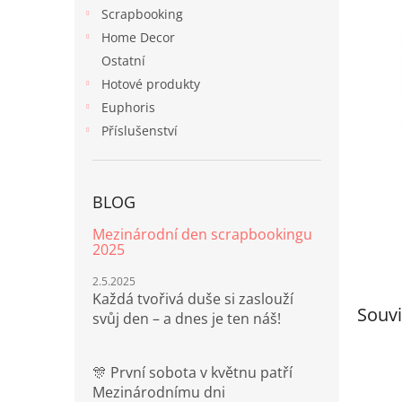
n
Scrapbooking
e
Home Decor
l
Ostatní
Hotové produkty
Euphoris
Příslušenství
BLOG
Mezinárodní den scrapbookingu
2025
2.5.2025
Každá tvořivá duše si zaslouží
Souvi
svůj den – a dnes je ten náš!
🎊 První sobota v květnu patří
Mezinárodnímu dni