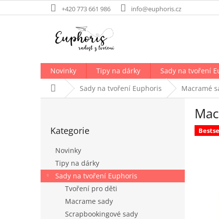
Přejít
+420 773 661 986
info@euphoris.cz
na
obsah
Novinky
Tipy na dárky
Sady na tvoření E
Domů
Sady na tvoření Euphoris
Macramé sa
P
Mac
o
Přeskočit
s
Kategorie
kategorie
Bestse
t
r
Novinky
a
Tipy na dárky
n
Sady na tvoření Euphoris
n
í
Tvoření pro děti
p
Macrame sady
a
Scrapbookingové sady