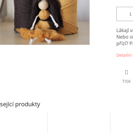
Lákají 
Nebo si
přízí?
Detailní
TISK
sející produkty