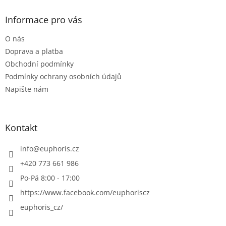
p
a
Informace pro vás
t
O nás
í
Doprava a platba
Obchodní podmínky
Podmínky ochrany osobních údajů
Napište nám
Kontakt
info
@
euphoris.cz
+420 773 661 986
Po-Pá 8:00 - 17:00
https://www.facebook.com/euphoriscz
euphoris_cz/