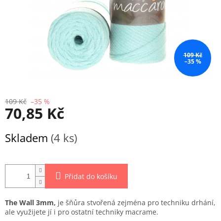
109 Kč
–35 %
109 Kč
–35 %
70,85 Kč
Měrná
Skladem
(4 ks)
cena:
Přidat do košíku
The Wall 3mm,
je šňůra stvořená zejména pro techniku drhání,
ale využijete jí i pro ostatní techniky macrame.