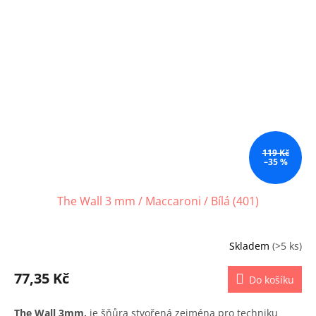
119 Kč
–35 %
The Wall 3 mm / Maccaroni / Bílá (401)
Skladem
(>5 ks)
77,35 Kč
Do košíku
The Wall 3mm,
je šňůra stvořená zejména pro techniku