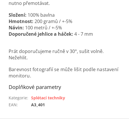
nutno přemotávat.
Složení:
100% bavlna
Hmotnost:
200 gramů / +-5%
Návin:
100 metrů / +-5%
Doporučené jehlice a háček:
4 - 7 mm
Prát doporučujeme ručně v 30°, sušit volně.
Nežehlit.
Barevnost fotografií se může lišit podle nastavení
monitoru.
Doplňkové parametry
Kategorie
:
Splétací techniky
EAN
:
A3_401
Z
á