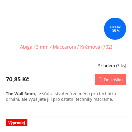
109 Kč
–35 %
Abigail 3 mm / Maccaroni / Krémová (702)
Skladem
(3 ks)
70,85 Kč
Do košíku
The Wall 3mm,
je šňůra stvořená zejména pro techniku
drhání, ale využijete jí i pro ostatní techniky macrame.
Výprodej