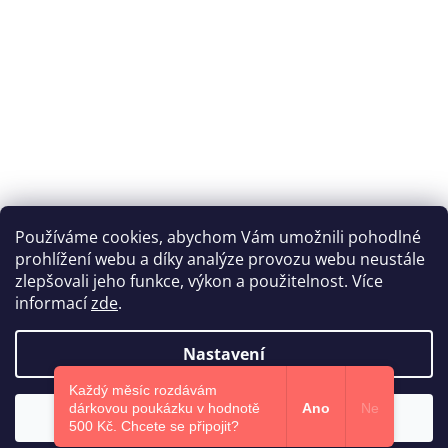
Používáme cookies, abychom Vám umožnili pohodlné
prohlížení webu a díky analýze provozu webu neustále
Katka Hromasová Foto
zlepšovali jeho funkce, výkon a použitelnost. Více
informací
zde
.
Nastavení
Vytvořil Shoptet
Každý měsíc rozdávám
dárkovou poukázku v hodnotě
Ano
Ne
Souhlasím
Copyright 2026
Euphoris.cz
. Všechna práva vyhrazena.
500 Kč.​ Chcete se připojit?