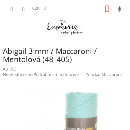
Přejít
NÁKUP
na
CZK
obsah
KOŠÍK
Abigail 3 mm / Maccaroni /
Mentolová (48_405)
A3_703
Průměrné
Neohodnoceno
Podrobnosti hodnocení
Značka:
Maccaroni
hodnocení
produktu
je
0,0
z
5
hvězdiček.