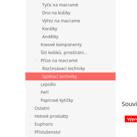
n
Tyče na macramé
e
Dno na košíky
l
Výřez na macrame
Korálky
Andělky
Kovové komponenty
Šití košíků, prostírání...
Příze na macramé
Rozčesávací techniky
Splétací techniky
Lepidlo
Peří
Papírové kytičky
Souvi
Ostatní
Hotové produkty
Výpr
Euphoris
Příslušenství