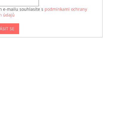
m e-mailu souhlasíte s
podmínkami ochrany
h údajů
ÁSIT SE