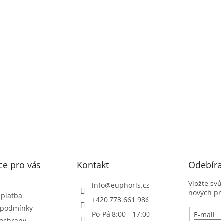
ce pro vás
Kontakt
Odebíra
Vložte sv
info
@
euphoris.cz
nových p
 platba
+420 773 661 986
 podmínky
Po-Pá 8:00 - 17:00
E-mail
ochrany