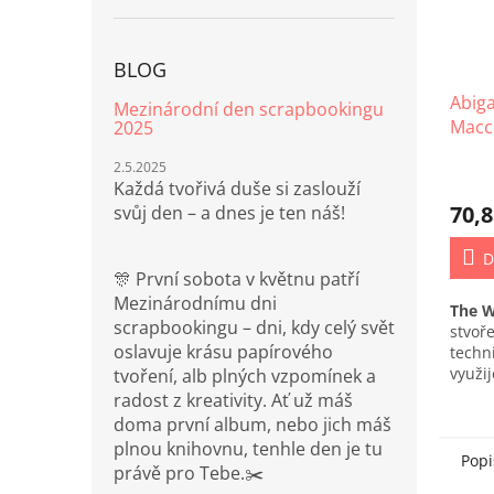
BLOG
Abiga
Mezinárodní den scrapbookingu
Macc
2025
(702)
2.5.2025
Každá tvořivá duše si zaslouží
70,8
svůj den – a dnes je ten náš!
D
🎊 První sobota v květnu patří
Mezinárodnímu dni
The 
scrapbookingu – dni, kdy celý svět
stvoř
oslavuje krásu papírového
techn
využij
tvoření, alb plných vzpomínek a
techn
radost z kreativity. Ať už máš
doma první album, nebo jich máš
plnou knihovnu, tenhle den je tu
Popi
právě pro Tebe.✂️