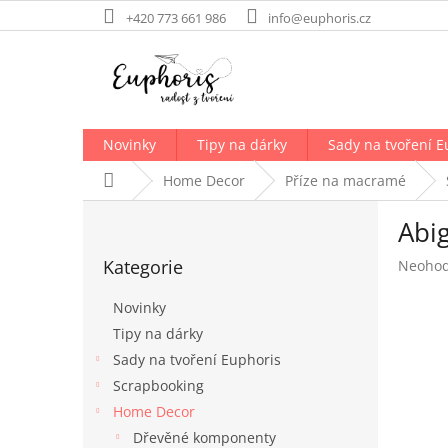
Přejít
+420 773 661 986
info@euphoris.cz
na
obsah
Novinky
Tipy na dárky
Sady na tvoření E
Domů
Home Decor
Příze na macramé
P
Abig
o
Přeskočit
s
Kategorie
Průměr
Neoho
kategorie
t
hodnoc
r
produk
Novinky
a
je
Tipy na dárky
n
0,0
Sady na tvoření Euphoris
z
n
5
í
Scrapbooking
hvězdič
p
Home Decor
a
Dřevěné komponenty