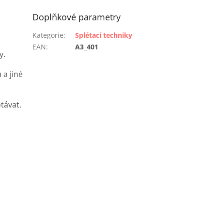
Doplňkové parametry
Kategorie
:
Splétací techniky
EAN
:
A3_401
y.
 a jiné
otávat.