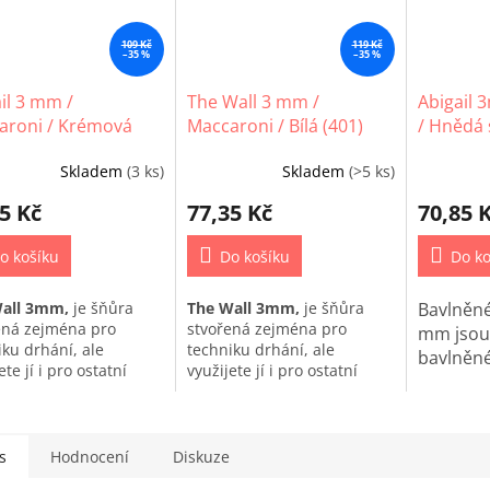
109 Kč
119 Kč
–35 %
–35 %
il 3 mm /
The Wall 3 mm /
Abigail 
aroni / Krémová
Maccaroni / Bílá (401)
/ Hnědá 
Skladem
(3 ks)
Skladem
(>5 ks)
5 Kč
77,35 Kč
70,85 
o košíku
Do košíku
Do ko
Wall 3mm,
je šňůra
The Wall 3mm,
je šňůra
Bavlněné
ená zejména pro
stvořená zejména pro
mm jsou 
iku drhání, ale
techniku drhání, ale
bavlněné
ete jí i pro ostatní
využijete jí i pro ostatní
iky macrame.
techniky macrame.
s
Hodnocení
Diskuze