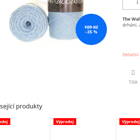
The Wa
drhání, 
109 Kč
–35 %
Detailní
TISK
sející produkty
odej
Výprodej
Výprodej