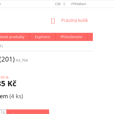
ODMÍNKY OCHRANY OSOBNÍCH ÚDAJŮ
CZK
NAPIŠTE NÁM
Přihlášení
NÁKUPNÍ
Prázdný košík
KOŠÍK
otové produkty
Euphoris
Příslušenství
Doprava a p
1)
(201)
A3_704
–35 %
85 Kč
dem
(4 ks)