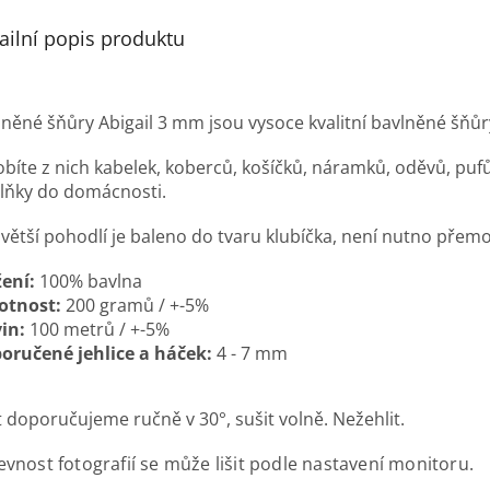
ailní popis produktu
lněné šňůry Abigail 3 mm jsou vysoce kvalitní bavlněné šňůr
bíte z nich kabelek, koberců, košíčků, náramků, oděvů, pufů
lňky do domácnosti.
 větší pohodlí je baleno do tvaru klubíčka, není nutno přem
žení:
100% bavlna
tnost:
200 gramů / +-5%
in:
100 metrů / +-5%
oručené jehlice a háček:
4 - 7 mm
t doporučujeme ručně v 30°, sušit volně. Nežehlit.
evnost fotografií se může lišit podle nastavení monitoru.