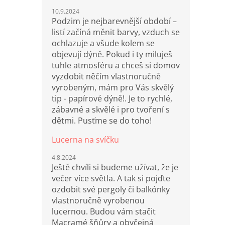
10.9.2024
Podzim je nejbarevnější období –
listí začíná měnit barvy, vzduch se
ochlazuje a všude kolem se
objevují dýně. Pokud i ty miluješ
tuhle atmosféru a chceš si domov
vyzdobit něčím vlastnoručně
vyrobeným, mám pro Vás skvělý
tip - papírové dýně!. Je to rychlé,
zábavné a skvělé i pro tvoření s
dětmi. Pusťme se do toho!
Lucerna na svíčku
4.8.2024
Ještě chvíli si budeme užívat, že je
večer více světla. A tak si pojďte
ozdobit své pergoly či balkónky
vlastnoručně vyrobenou
lucernou. Budou vám stačit
Macramé šňůry a obyčejná