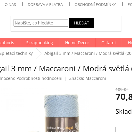
O NÁS
DOPRAVA A PLATBA
OBCHODNÍ PODMÍNKY
P
HLEDAT
uphoris
Scrapbooking
Home Decor
Ostatní
H
Splétací techniky
Abigail 3 mm / Maccaroni / Modrá světlá (20
ail 3 mm / Maccaroni / Modrá světlá 
né
dnoceno
Podrobnosti hodnocení
Značka:
Maccaroni
ení
tu
109 Kč
70,
Měrná
Skla
cena:
ek.