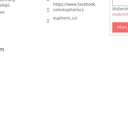
https://www.facebook.
údajů
Vložení
com/euphoriscz
nám
osobníc
euphoris_cz/
PŘIHL
am