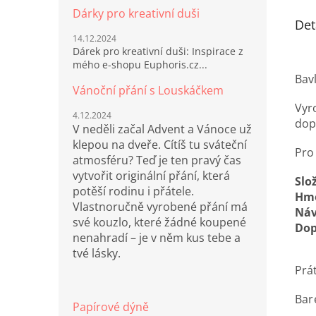
Dárky pro kreativní duši
Det
14.12.2024
Dárek pro kreativní duši: Inspirace z
mého e-shopu Euphoris.cz...
Bav
Vánoční přání s Louskáčkem
Vyro
4.12.2024
dop
V neděli začal Advent a Vánoce už
klepou na dveře. Cítíš tu sváteční
Pro
atmosféru? Teď je ten pravý čas
vytvořit originální přání, která
Slo
potěší rodinu i přátele.
Hmo
Vlastnoručně vyrobené přání má
Náv
své kouzlo, které žádné koupené
Dop
nenahradí – je v něm kus tebe a
tvé lásky.
Prá
Bar
Papírové dýně