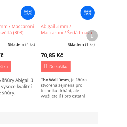
109 Kč
109 Kč
–35 %
–35 %
3mm / Maccaroni
Abigail 3 mm /
světlá (303)
Maccaroni / Šedá tmavá
Další
produkt
(102)
Skladem
(4 ks)
Skladem
(1 ks)
Kč
70,85 Kč
šíku
Do košíku
 šňůry Abigail 3
The Wall 3mm,
je šňůra
stvořená zejména pro
vysoce kvalitní
techniku drhání, ale
 šňůry.
využijete jí i pro ostatní
techniky macrame.