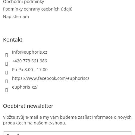
v
Obchodní podmínky
ý
Podmínky ochrany osobních údajů
p
Napište nám
i
s
u
Kontakt
info
@
euphoris.cz
+420 773 661 986
Po-Pá 8:00 - 17:00
https://www.facebook.com/euphoriscz
euphoris_cz/
Odebírat newsletter
Vložte svůj e-mail a my vám budeme zasílat informace o nových
produktech na našem e-shopu.