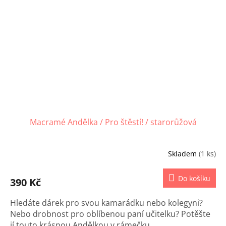
Macramé Andělka / Pro štěstí! / starorůžová
Skladem
(1 ks)
Do košíku
390 Kč
Hledáte dárek pro svou kamarádku nebo kolegyni?
Nebo drobnost pro oblíbenou paní učitelku? Potěšte
jí touto krásnou Andělkou v rámečku.