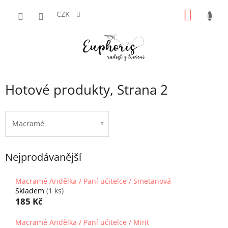
Přejít
NÁKUP
na
CZK
obsah
KOŠÍK
Hotové produkty
, Strana 2
Macramé
Nejprodávanější
Macramé Andělka / Paní učitelce / Smetanová
Skladem
(1 ks)
185 Kč
Macramé Andělka / Paní učitelce / Mint