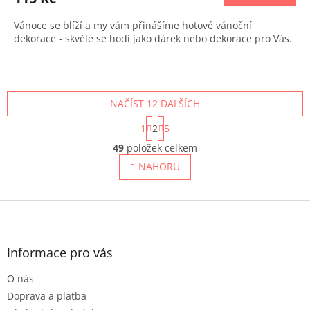
Vánoce se blíží a my vám přinášíme hotové vánoční
dekorace - skvěle se hodí jako dárek nebo dekorace pro Vás.
NAČÍST 12 DALŠÍCH
S
1
2
5
t
O
r
49
položek celkem
v
á
l
NAHORU
n
á
k
o
d
v
Z
a
á
c
á
n
í
p
í
p
a
Informace pro vás
r
t
v
O nás
í
k
Doprava a platba
y