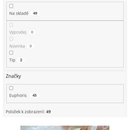
ů
Na skladě
49
Výprodej
0
Novinka
0
Tip
2
Značky
Euphoris
45
Položek k zobrazení:
49
V