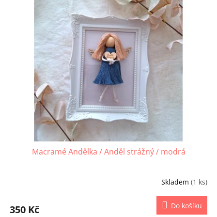
ý
p
i
s
p
r
o
d
u
k
t
ů
Macramé Andělka / Anděl strážný / modrá
Skladem
(1 ks)
Do košíku
350 Kč