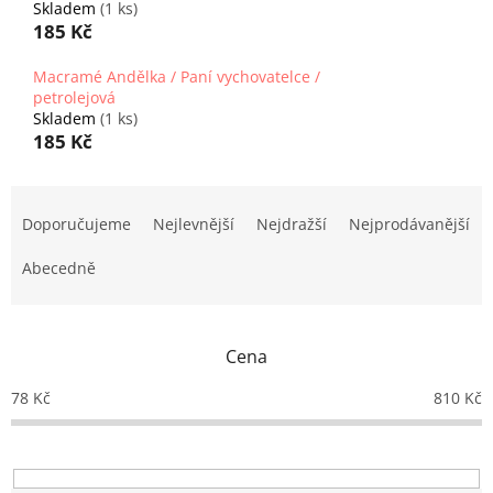
Skladem
(1 ks)
185 Kč
Macramé Andělka / Paní vychovatelce /
petrolejová
Skladem
(1 ks)
185 Kč
Ř
a
Doporučujeme
Nejlevnější
Nejdražší
Nejprodávanější
z
e
Abecedně
n
í
p
Cena
r
o
78
Kč
810
Kč
d
u
k
t