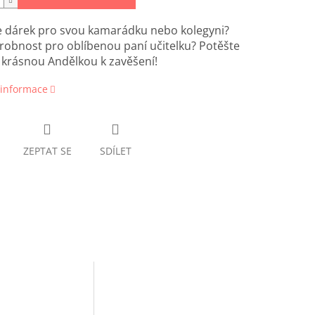
e dárek pro svou kamarádku nebo kolegyni?
obnost pro oblíbenou paní učitelku? Potěšte
o krásnou Andělkou k zavěšení!
 informace
ZEPTAT SE
SDÍLET