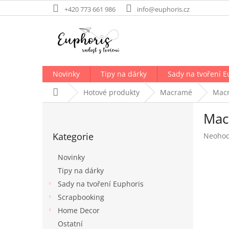
Přejít
+420 773 661 986
info@euphoris.cz
na
obsah
Novinky
Tipy na dárky
Sady na tvoření E
Domů
Hotové produkty
Macramé
Macr
P
Macr
o
Přeskočit
s
Kategorie
Průměr
Neoho
kategorie
t
hodnoc
r
produk
Novinky
a
je
Tipy na dárky
n
0,0
Sady na tvoření Euphoris
z
n
5
í
Scrapbooking
hvězdič
p
Home Decor
a
Ostatní