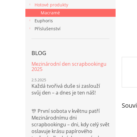
n
Hotové produkty
e
Macramé
l
Euphoris
Příslušenství
BLOG
Mezinárodní den scrapbookingu
2025
2.5.2025
Každá tvořivá duše si zaslouží
svůj den – a dnes je ten náš!
Souvi
🎊 První sobota v květnu patří
Mezinárodnímu dni
scrapbookingu – dni, kdy celý svět
oslavuje krásu papírového