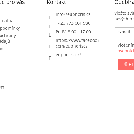
ce pro vás
Kontakt
Odebíra
Vložte sv
info
@
euphoris.cz
nových p
 platba
+420 773 661 986
 podmínky
Po-Pá 8:00 - 17:00
E-mail
ochrany
https://www.facebook.
údajů
Vložení
com/euphoriscz
nám
osobníc
euphoris_cz/
PŘIHL
am