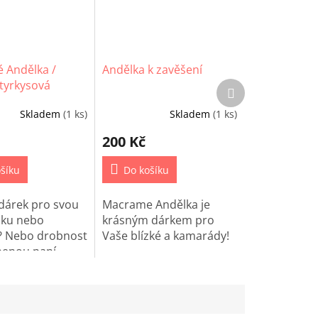
 Andělka /
Andělka k zavěšení
 tyrkysová
Další
produkt
Skladem
(1 ks)
Skladem
(1 ks)
200 Kč
šíku
Do košíku
dárek pro svou
Macrame Andělka je
ku nebo
krásným dárkem pro
? Nebo drobnost
Vaše blízké a kamarády!
benou paní
 Potěšte jí touto
Andělkou k
!