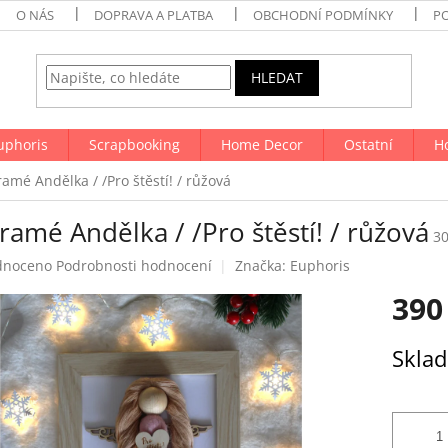
O NÁS
DOPRAVA A PLATBA
OBCHODNÍ PODMÍNKY
P
HLEDAT
uphoris
Scrapbooking
Home Decor
Ostatní
H
amé Andělka / /Pro štěstí! / růžová
amé Andělka / /Pro štěstí! / růžová
3
né
dnoceno
Podrobnosti hodnocení
Značka:
Euphoris
ení
390
tu
Měrná
Skla
cena:
ek.