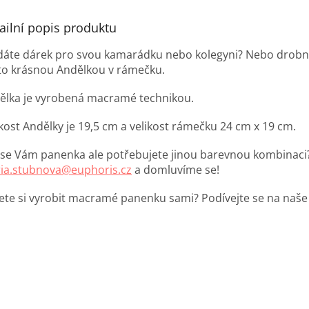
ailní popis produktu
dáte dárek pro svou kamarádku nebo kolegyni? Nebo drobnos
to krásnou Andělkou v rámečku.
ělka je vyrobená macramé technikou.
ikost Andělky je 19,5 cm a velikost rámečku 24 cm x 19 cm.
í se Vám panenka ale potřebujete jinou barevnou kombinaci
ia.stubnova@euphoris.cz
a domluvíme se!
ete si vyrobit macramé panenku sami? Podívejte se na naš