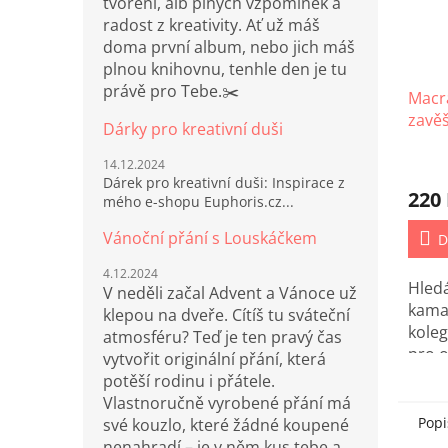
tvoření, alb plných vzpomínek a
radost z kreativity. Ať už máš
doma první album, nebo jich máš
plnou knihovnu, tenhle den je tu
právě pro Tebe.✂️
Macr
zavěš
Dárky pro kreativní duši
14.12.2024
Dárek pro kreativní duši: Inspirace z
220
mého e-shopu Euphoris.cz...
Vánoční přání s Louskáčkem
D
4.12.2024
Hled
V neděli začal Advent a Vánoce už
kama
klepou na dveře. Cítíš tu sváteční
kole
atmosféru? Teď je ten pravý čas
pro 
vytvořit originální přání, která
učite
potěší rodinu i přátele.
krás
Vlastnoručně vyrobené přání má
zavěš
Popi
své kouzlo, které žádné koupené
nenahradí – je v něm kus tebe a