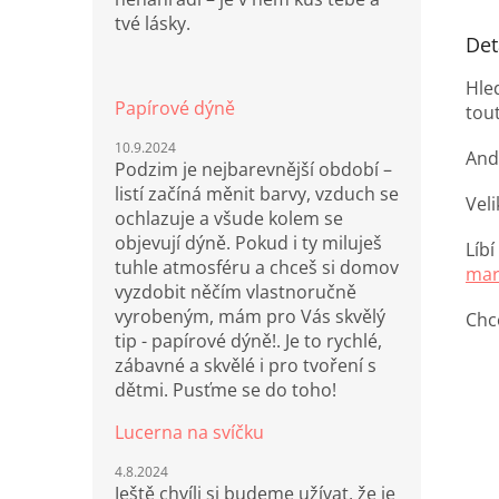
tvé lásky.
Det
Hle
Papírové dýně
tou
10.9.2024
And
Podzim je nejbarevnější období –
listí začíná měnit barvy, vzduch se
Vel
ochlazuje a všude kolem se
objevují dýně. Pokud i ty miluješ
Líb
tuhle atmosféru a chceš si domov
mar
vyzdobit něčím vlastnoručně
vyrobeným, mám pro Vás skvělý
Chc
tip - papírové dýně!. Je to rychlé,
zábavné a skvělé i pro tvoření s
dětmi. Pusťme se do toho!
Lucerna na svíčku
4.8.2024
Ještě chvíli si budeme užívat, že je