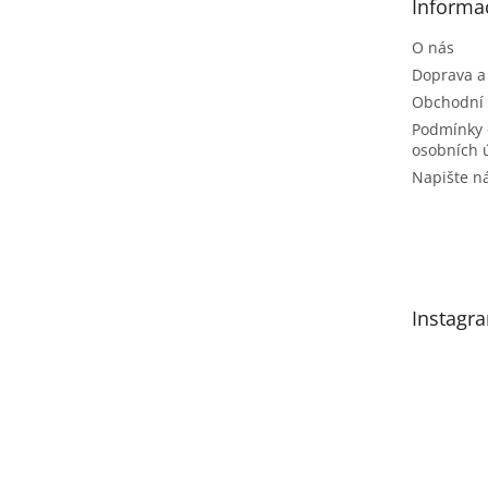
Informa
í
O nás
Doprava a
Obchodní
Podmínky 
osobních 
Napište 
Instagr