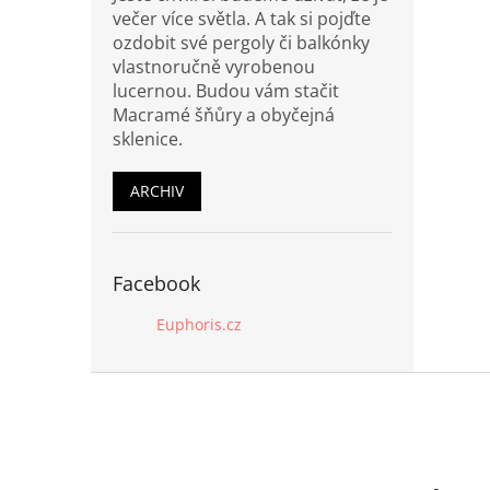
večer více světla. A tak si pojďte
ozdobit své pergoly či balkónky
vlastnoručně vyrobenou
lucernou. Budou vám stačit
Macramé šňůry a obyčejná
sklenice.
ARCHIV
Facebook
Euphoris.cz
Z
á
p
a
t