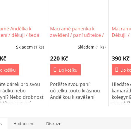
amé Andělka k
Macramé panenka k
Macramé
ení / děkuji / šedá
zavěšení / paní učitelce /
Děkuji! /
šedá
Skladem
(1 ks)
Skladem
(1 ks)
 Kč
220 Kč
390 Kč
o košíku
Do košíku
Do ko
áte dárek pro svou
Potěšte svou paní
Hledáte 
rádku nebo
učitelku touto krásnou
kamarád
gyni? Nebo drobnost
Andělkou k zavěšení!
kolegyni
oblíbenou paní
pro oblí
lku? Potěšte jí touto
učitelku?
nou Andělkou k
krásnou 
ení!
zavěšení
s
Hodnocení
Diskuze