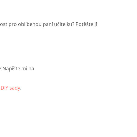
t pro oblíbenou paní učitelku? Potěšte jí
? Napište mi na
e
DIY sady
.