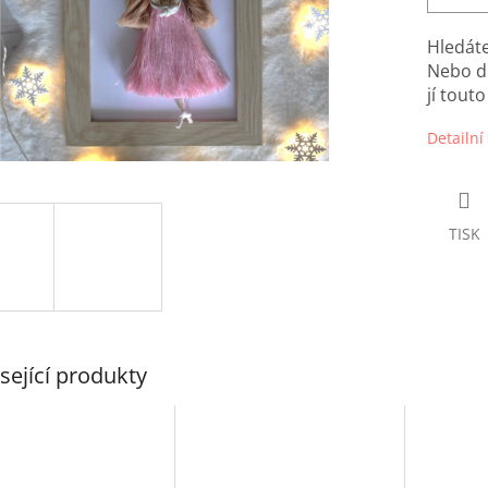
Hledát
Nebo dr
jí tout
Detailní
TISK
sející produkty