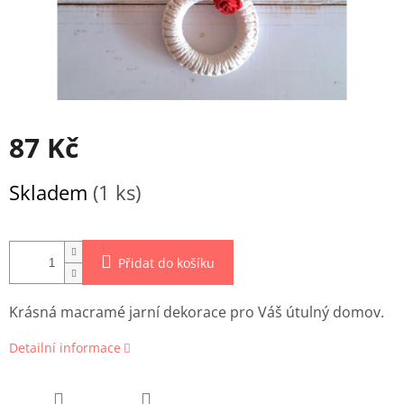
87 Kč
Měrná
Skladem
(1 ks)
cena:
Přidat do košíku
Krásná macramé jarní dekorace pro Váš útulný domov.
Detailní informace