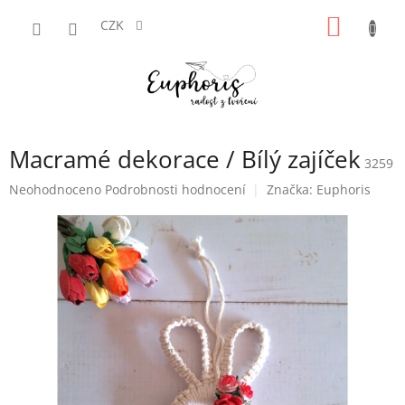
Přejít
NÁKUP
na
CZK
obsah
KOŠÍK
Macramé dekorace / Bílý zajíček
3259
Průměrné
Neohodnoceno
Podrobnosti hodnocení
Značka:
Euphoris
hodnocení
produktu
je
0,0
z
5
hvězdiček.