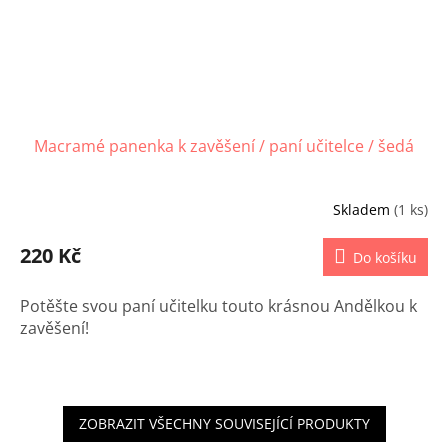
Macramé panenka k zavěšení / paní učitelce / šedá
Skladem
(1 ks)
220 Kč
Do košíku
Potěšte svou paní učitelku touto krásnou Andělkou k
zavěšení!
ZOBRAZIT VŠECHNY SOUVISEJÍCÍ PRODUKTY