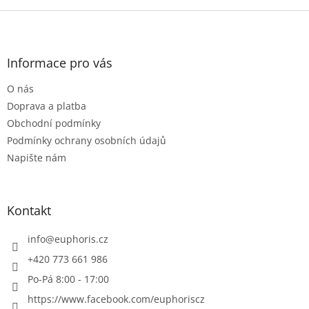
Z
á
p
a
Informace pro vás
t
O nás
í
Doprava a platba
Obchodní podmínky
Podmínky ochrany osobních údajů
Napište nám
Kontakt
info
@
euphoris.cz
+420 773 661 986
Po-Pá 8:00 - 17:00
https://www.facebook.com/euphoriscz