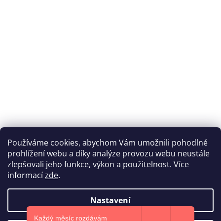
Používáme cookies, abychom Vám umožnili pohodlné
prohlížení webu a díky analýze provozu webu neustále
Katka Hromasová Foto
zlepšovali jeho funkce, výkon a použitelnost. Více
informací
zde
.
Nastavení
Vytvořil Shoptet
Každý měsíc rozdávám