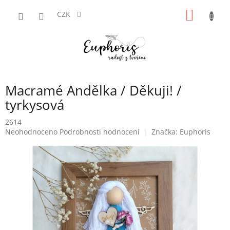
Přejít
NÁKUP
na
CZK
obsah
KOŠÍK
Macramé Andělka / Děkuji! /
tyrkysová
2614
Průměrné
Neohodnoceno
Podrobnosti hodnocení
Značka:
Euphoris
hodnocení
produktu
je
0,0
z
5
hvězdiček.