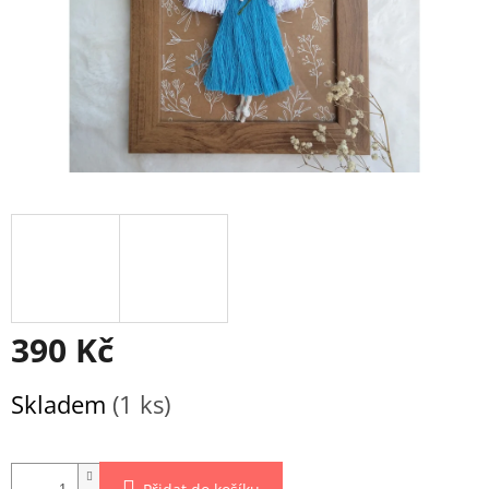
390 Kč
Měrná
Skladem
(1 ks)
cena: