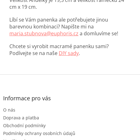
Velikost Andělky je 19,5 cm a velikost rámečku 24
cm x 19 cm.
Líbí se Vám panenka ale potřebujete jinou
barevnou kombinaci? Napište mi na
maria.stubnova@euphoris.cz
a domluvíme se!
Chcete si vyrobit macramé panenku sami?
Podívejte se na naše
DIY sady
.
Z
á
p
a
Informace pro vás
t
O nás
í
Doprava a platba
Obchodní podmínky
Podmínky ochrany osobních údajů