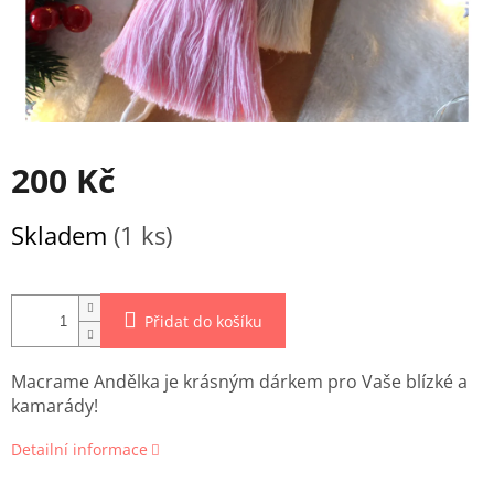
200 Kč
Měrná
Skladem
(1 ks)
cena:
Přidat do košíku
Macrame Andělka je krásným dárkem pro Vaše blízké a
kamarády!
Detailní informace