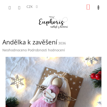
Přejít
NÁKUP
na
CZK
obsah
KOŠÍK
Andělka k zavěšení
3036
Průměrné
Neohodnoceno
Podrobnosti hodnocení
hodnocení
produktu
je
0,0
z
5
hvězdiček.