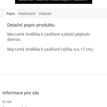
Popis
Hodnocení
Diskuze
Detailní popis produktu
Macramé Andělka k zavěšení ozdobí jakýkoliv
domov.
Macramé Andělka k zavěšení (výška cca 17 cm).
Z
á
p
a
Informace pro vás
t
O nás
í