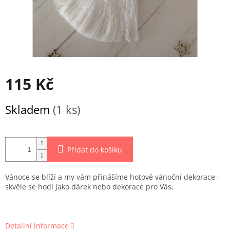
115 Kč
Měrná
Skladem
(1 ks)
cena:
Přidat do košíku
Vánoce se blíží a my vám přinášíme hotové vánoční dekorace -
skvěle se hodí jako dárek nebo dekorace pro Vás.
Detailní informace