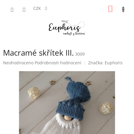
Přejít
NÁKUP
na
CZK
obsah
KOŠÍK
Macramé skřítek III.
3009
Průměrné
Neohodnoceno
Podrobnosti hodnocení
Značka:
Euphoris
hodnocení
produktu
je
0,0
z
5
hvězdiček.