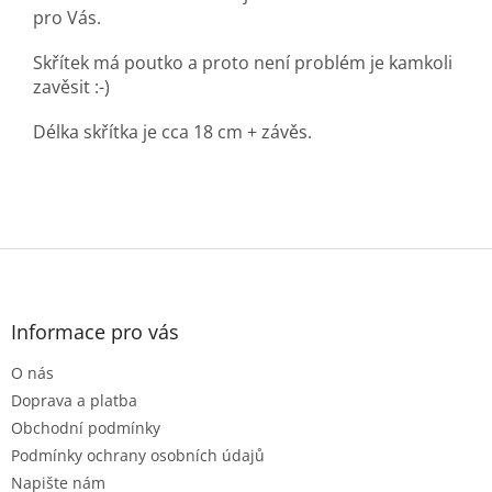
pro Vás.
Skřítek má poutko a proto není problém je kamkoli
zavěsit :-)
Délka skřítka je cca 18 cm + závěs.
Z
á
p
a
Informace pro vás
t
O nás
í
Doprava a platba
Obchodní podmínky
Podmínky ochrany osobních údajů
Napište nám