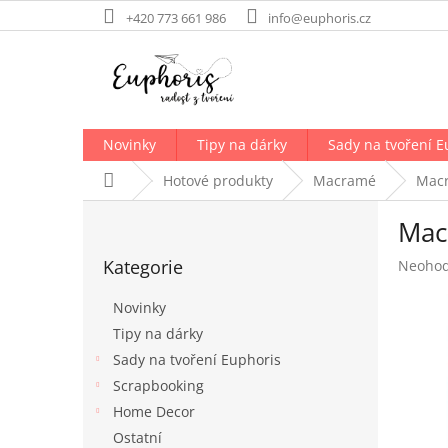
Přejít
+420 773 661 986
info@euphoris.cz
na
obsah
Novinky
Tipy na dárky
Sady na tvoření E
Domů
Hotové produkty
Macramé
Macr
P
Mac
o
Přeskočit
s
Kategorie
Průměr
Neoho
kategorie
t
hodnoc
r
produk
Novinky
a
je
Tipy na dárky
n
0,0
Sady na tvoření Euphoris
z
n
5
í
Scrapbooking
hvězdič
p
Home Decor
a
Ostatní