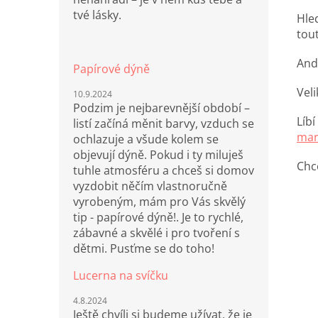
tvé lásky.
Hle
tou
And
Papírové dýně
Vel
10.9.2024
Podzim je nejbarevnější období –
Líb
listí začíná měnit barvy, vzduch se
mar
ochlazuje a všude kolem se
objevují dýně. Pokud i ty miluješ
Chc
tuhle atmosféru a chceš si domov
vyzdobit něčím vlastnoručně
vyrobeným, mám pro Vás skvělý
tip - papírové dýně!. Je to rychlé,
zábavné a skvělé i pro tvoření s
dětmi. Pusťme se do toho!
Lucerna na svíčku
4.8.2024
Ještě chvíli si budeme užívat, že je