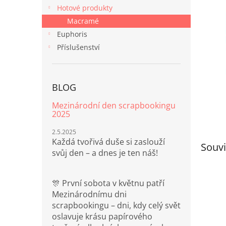
n
Hotové produkty
e
Macramé
l
Euphoris
Příslušenství
BLOG
Mezinárodní den scrapbookingu
2025
2.5.2025
Každá tvořivá duše si zaslouží
Souvi
svůj den – a dnes je ten náš!
🎊 První sobota v květnu patří
Mezinárodnímu dni
scrapbookingu – dni, kdy celý svět
oslavuje krásu papírového