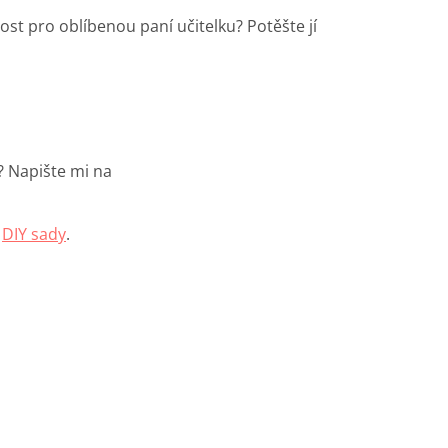
t pro oblíbenou paní učitelku? Potěšte jí
? Napište mi na
e
DIY sady
.