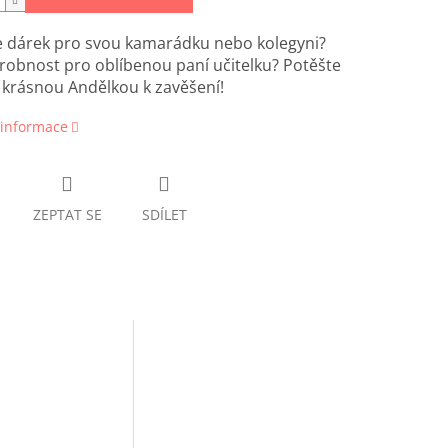
e dárek pro svou kamarádku nebo kolegyni?
obnost pro oblíbenou paní učitelku? Potěšte
o krásnou Andělkou k zavěšení!
 informace
ZEPTAT SE
SDÍLET