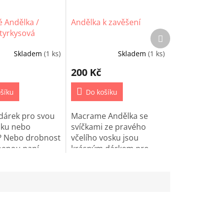
 Andělka /
Andělka k zavěšení
 tyrkysová
Další
produkt
Skladem
(1 ks)
Skladem
(1 ks)
200 Kč
šíku
Do košíku
dárek pro svou
Macrame Andělka se
ku nebo
svíčkami ze pravého
? Nebo drobnost
včelího vosku jsou
benou paní
krásným dárkem pro
 Potěšte jí touto
Vaše blízké a kamarády!
Andělkou k
!