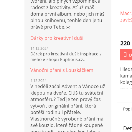
tvoření, alb plných vzpomínek a
radost z kreativity. Ať už máš
Macr
doma první album, nebo jich máš
zavěš
plnou knihovnu, tenhle den je tu
právě pro Tebe.✂️
Dárky pro kreativní duši
220
14.12.2024
Dárek pro kreativní duši: Inspirace z
D
mého e-shopu Euphoris.cz...
Hled
Vánoční přání s Louskáčkem
kama
4.12.2024
kole
V neděli začal Advent a Vánoce už
pro 
klepou na dveře. Cítíš tu sváteční
učite
atmosféru? Teď je ten pravý čas
krás
vytvořit originální přání, která
zavěš
Popi
potěší rodinu i přátele.
Vlastnoručně vyrobené přání má
své kouzlo, které žádné koupené
Det
nenahradí – je v něm kus tebe a