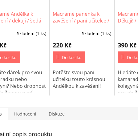
amé Andělka k
Macramé panenka k
Macramé
ení / děkuji / šedá
zavěšení / paní učitelce /
Děkuji! /
šedá
Skladem
(1 ks)
Skladem
(1 ks)
 Kč
220 Kč
390 Kč
o košíku
Do košíku
Do ko
áte dárek pro svou
Potěšte svou paní
Hledáte 
rádku nebo
učitelku touto krásnou
kamarád
gyni? Nebo drobnost
Andělkou k zavěšení!
kolegyni
oblíbenou paní
pro oblí
lku? Potěšte jí touto
učitelku?
nou Andělkou k
krásnou 
ení!
zavěšení
s
Hodnocení
Diskuze
ailní popis produktu