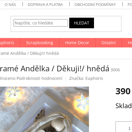
O NÁS
DOPRAVA A PLATBA
OBCHODNÍ PODMÍNKY
P
HLEDAT
uphoris
Scrapbooking
Home Decor
Ostatní
H
amé Andělka / Děkuji!/ hnědá
ramé Andělka / Děkuji!/ hnědá
3006
né
dnoceno
Podrobnosti hodnocení
Značka:
Euphoris
ení
390
tu
Měrná
Skla
cena:
ek.