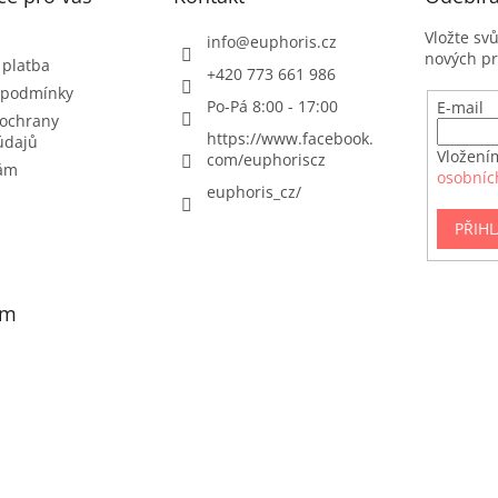
Vložte sv
info
@
euphoris.cz
nových p
 platba
+420 773 661 986
 podmínky
Po-Pá 8:00 - 17:00
E-mail
ochrany
https://www.facebook.
údajů
Vložení
com/euphoriscz
nám
osobníc
euphoris_cz/
PŘIHL
am