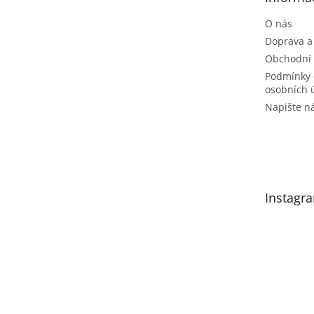
í
O nás
Doprava a
Obchodní
Podmínky 
osobních 
Napište 
Instagr