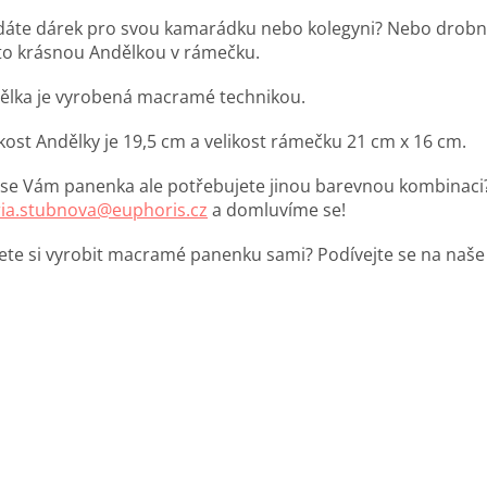
dáte dárek pro svou kamarádku nebo kolegyni? Nebo drobnos
to krásnou Andělkou v rámečku.
ělka je vyrobená macramé technikou.
ikost Andělky je 19,5 cm a velikost rámečku 21 cm x 16 cm.
í se Vám panenka ale potřebujete jinou barevnou kombinaci
ia.stubnova@euphoris.cz
a domluvíme se!
ete si vyrobit macramé panenku sami? Podívejte se na naš