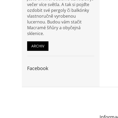
večer více světla. A tak si pojďte
ozdobit své pergoly či balkónky
vlastnoručně vyrobenou
lucernou. Budou vám stačit
Macramé šňůry a obyčejná
sklenice.
ARCHIV
Facebook
Z
á
p
a
t
Informa