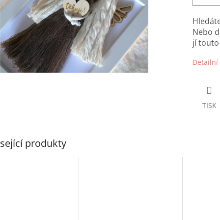
Hledát
Nebo dr
jí tout
Detailní
TISK
sející produkty