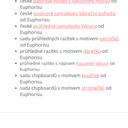
české
papírové výseky s vánočními motivy
od
Euphorisu
české
papírové samolepky Vánoční pohoda
od Euphorisu
české
průhledné samolepky Vánoce
od
Euphorisu
sadu průhledných razítek s motivem
perníčků
od Euphorisu
průhledné razítko s motivem
dárečků
od
Euphorisu
průhledné razítko s nápisem
Kouzelné Vánoce
od
Euphorisu
sadu chipboardů s motivem
kouliček
od
Euphorisu
sada chipboardů s motivem
stromečků
od
Euphorisu
Z
á
p