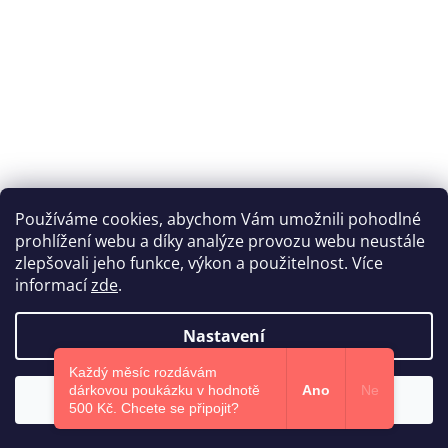
Používáme cookies, abychom Vám umožnili pohodlné
prohlížení webu a díky analýze provozu webu neustále
Katka Hromasová Foto
zlepšovali jeho funkce, výkon a použitelnost. Více
informací
zde
.
Nastavení
Vytvořil Shoptet
Každý měsíc rozdávám
dárkovou poukázku v hodnotě
Ano
Ne
Souhlasím
Copyright 2026
Euphoris.cz
. Všechna práva vyhrazena.
500 Kč.​ Chcete se připojit?