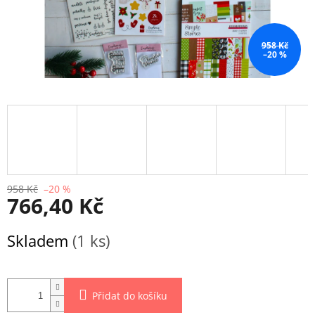
958 Kč
–20 %
958 Kč
–20 %
766,40 Kč
Měrná
Skladem
(1 ks)
cena:
Přidat do košíku