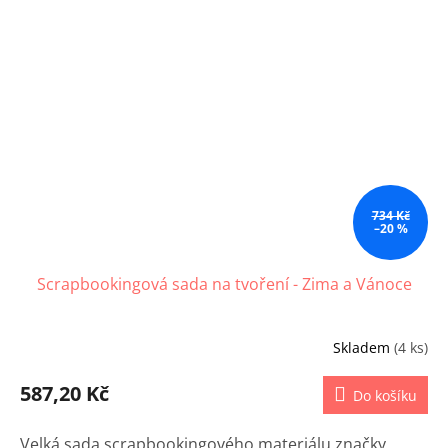
734 Kč
–20 %
Scrapbookingová sada na tvoření - Zima a Vánoce
Skladem
(4 ks)
587,20 Kč
Do košíku
Velká sada scrapbookingového materiálu značky