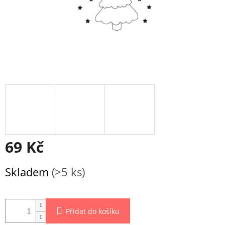
69 Kč
Měrná
Skladem
(>5 ks)
cena:
Přidat do košíku