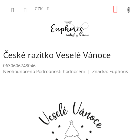
Přejít
NÁKUP
na
CZK
obsah
KOŠÍK
České razítko Veselé Vánoce
0630606748046
Průměrné
Neohodnoceno
Podrobnosti hodnocení
Značka:
Euphoris
hodnocení
produktu
je
0,0
z
5
hvězdiček.