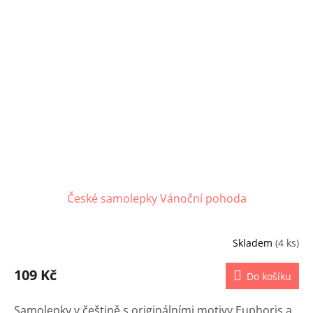
České samolepky Vánoční pohoda
Skladem
(4 ks)
109 Kč
Do košíku
Samolepky v češtině s originálními motivy Euphoris a