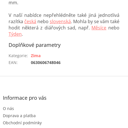
mm.
V naší nabídce nepřehlédněte také jiná jednotlivá
razítka
česká
nebo
slovenská
. Mohla by se vám také
hodit některá z diářových sad, např.
Měsíce
nebo
Týden
.
Doplňkové parametry
Kategorie
:
Zima
EAN
:
0630606748046
Z
á
p
a
Informace pro vás
t
O nás
í
Doprava a platba
Obchodní podmínky