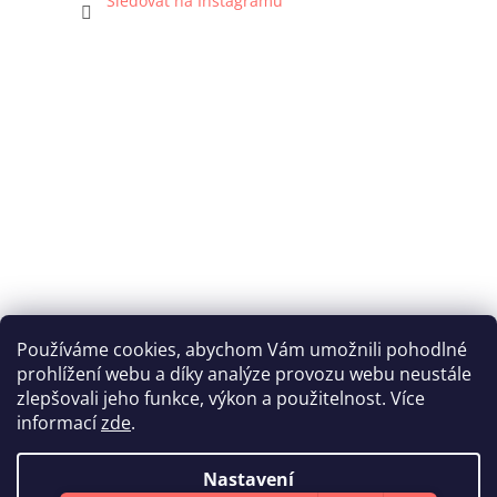
Sledovat na Instagramu
Používáme cookies, abychom Vám umožnili pohodlné
prohlížení webu a díky analýze provozu webu neustále
Katka Hromasová Foto
zlepšovali jeho funkce, výkon a použitelnost. Více
informací
zde
.
Nastavení
Vytvořil Shoptet