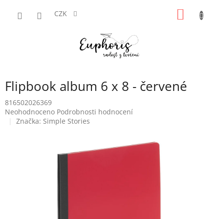
Přejít
NÁKUP
na
CZK
obsah
KOŠÍK
Flipbook album 6 x 8 - červené
816502026369
Průměrné
Neohodnoceno
Podrobnosti hodnocení
hodnocení
Značka:
Simple Stories
produktu
je
0,0
z
5
hvězdiček.