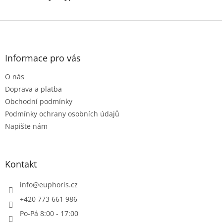
Z
á
p
a
Informace pro vás
t
O nás
í
Doprava a platba
Obchodní podmínky
Podmínky ochrany osobních údajů
Napište nám
Kontakt
info
@
euphoris.cz
+420 773 661 986
Po-Pá 8:00 - 17:00