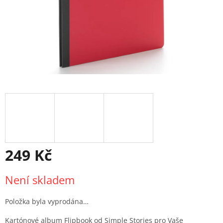
249 Kč
Měrná
Není skladem
cena:
Položka byla vyprodána…
Kartónové album Flipbook od Simple Stories pro Vaše