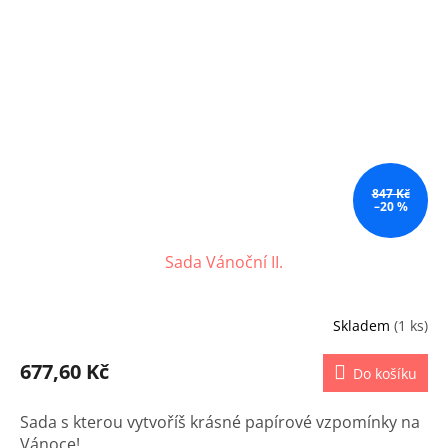
847 Kč
–20 %
Sada Vánoční II.
Skladem
(1 ks)
677,60 Kč
Do košíku
Sada s kterou vytvoříš krásné papírové vzpomínky na
Vánoce!