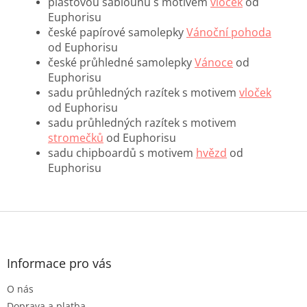
plastovou šablounu s motivem
vloček
od
Euphorisu
české papírové samolepky
Vánoční pohoda
od Euphorisu
české průhledné samolepky
Vánoce
od
Euphorisu
sadu průhledných razítek s motivem
vloček
od Euphorisu
sadu průhledných razítek s motivem
stromečků
od Euphorisu
sadu chipboardů s motivem
hvězd
od
Euphorisu
Z
á
p
a
Informace pro vás
t
O nás
í
Doprava a platba