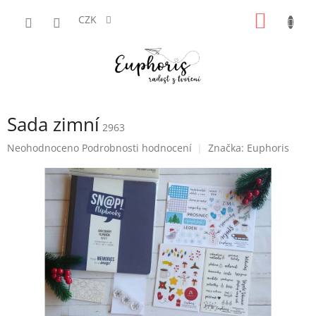
Přejít
NÁKUP
na
CZK
obsah
KOŠÍK
Sada zimní
2963
Průměrné
Neohodnoceno
Podrobnosti hodnocení
Značka:
Euphoris
hodnocení
produktu
je
0,0
z
5
hvězdiček.