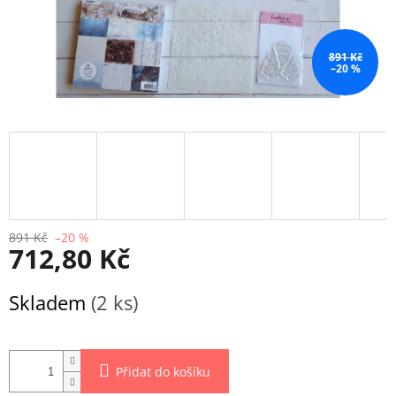
891 Kč
–20 %
891 Kč
–20 %
712,80 Kč
Měrná
Skladem
(2 ks)
cena:
Přidat do košíku