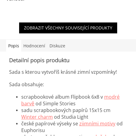
ZOBRAZIT VŠECHNY SOUVISEJÍCÍ PRODUKTY
Popis
Hodnocení
Diskuze
Detailní popis produktu
Sada s kterou vytvoříš krásné zimní vzpomínky!
Sada obsahuje:
scrapbookové album Flipbook 6x8 v
modré
barvě
od Simple Stories
sadu scrapbookových papírů 15x15 cm
Winter charm
od Studia Light
české papírové výseky se
ziimními motivy
od
Euphorisu