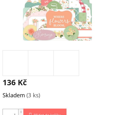
136 Kč
Měrná
Skladem
(3 ks)
cena: