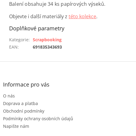
Balení obsahuje 34 ks papírových výseků.
Objevte i další materiály z
této kolekce
.
Doplňkové parametry
Kategorie
:
Scrapbooking
EAN
:
691835343693
Z
á
p
a
Informace pro vás
t
O nás
í
Doprava a platba
Obchodní podmínky
Podmínky ochrany osobních údajů
Napište nám