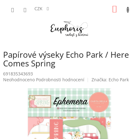
Přejít
NÁKUP
na
CZK
obsah
KOŠÍK
Papírové výseky Echo Park / Here
Comes Spring
691835343693
Průměrné
Neohodnoceno
Podrobnosti hodnocení
Značka:
Echo Park
hodnocení
produktu
je
0,0
z
5
hvězdiček.