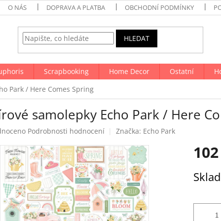
O NÁS
DOPRAVA A PLATBA
OBCHODNÍ PODMÍNKY
P
HLEDAT
uphoris
Scrapbooking
Home Decor
Ostatní
H
ho Park / Here Comes Spring
írové samolepky Echo Park / Here C
né
dnoceno
Podrobnosti hodnocení
Značka:
Echo Park
ení
102
tu
Měrná
Skla
cena:
ek.