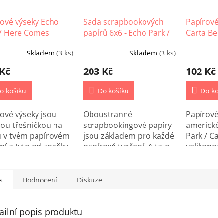
rové výseky Echo
Sada scrapbookových
Papírov
 / Here Comes
papírů 6x6 - Echo Park /
Carta Be
ng
Here Comes Spring
Easter
Skladem
(3 ks)
Skladem
(3 ks)
 Kč
203 Kč
102 Kč
o košíku
Do košíku
Do ko
ové výseky jsou
Oboustranné
Papírov
ou třešničkou na
scrapbookingové papíry
americké
u v tvém papírovém
jsou základem pro každé
Park / Ca
ní a tyto od značky
papírové tvoření! A tato
velikono
Park využiješ na
sada se hodí pro
vhodné 
ny jarní projekty.
všechny jarní projekty.
scrapboo
cardmak
s
Hodnocení
Diskuze
Project L
ailní popis produktu