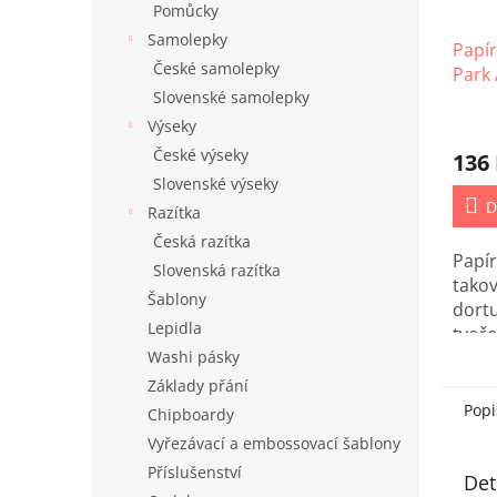
Pomůcky
Samolepky
Papí
České samolepky
Park
Slovenské samolepky
Spri
Výseky
České výseky
136
Slovenské výseky
D
Razítka
Česká razítka
Papír
Slovenská razítka
takov
Šablony
dort
Lepidla
tvoře
Washi pásky
Echo 
všech
Základy přání
Popi
Chipboardy
Vyřezávací a embossovací šablony
Příslušenství
Det