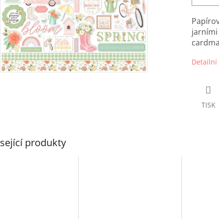
Papírov
jarními
cardmak
Detailní
TISK
sející produkty