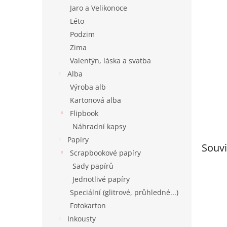
n
Jaro a Velikonoce
e
Léto
l
Podzim
Zima
Valentýn, láska a svatba
Alba
Výroba alb
Kartonová alba
Flipbook
Náhradní kapsy
Papíry
Souvi
Scrapbookové papíry
Sady papírů
Jednotlivé papíry
Speciální (glitrové, průhledné...)
Fotokarton
Inkousty