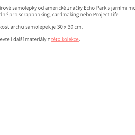
írové samolepky od americké značky Echo Park s jarními mo
dné pro scrapbooking, cardmaking nebo Project Life.
ikost archu samolepek je 30 x 30 cm.
vte i další materiály z
této kolekce
.