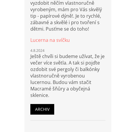
vyzdobit něčím vlastnoručně
vyrobeným, mám pro Vás skvělý
tip - papírové dýně!. Je to rychlé,
zábavné a skvělé i pro tvoření s
dětmi. Pusťme se do toho!
Lucerna na svíčku
4.8.2024
Ještě chvíli si budeme užívat, že je
večer více světla. A tak si pojďte
ozdobit své pergoly či balkónky
vlastnoručně vyrobenou
lucernou. Budou vám stačit
Macramé šňůry a obyčejná
sklenice.
ARCHIV