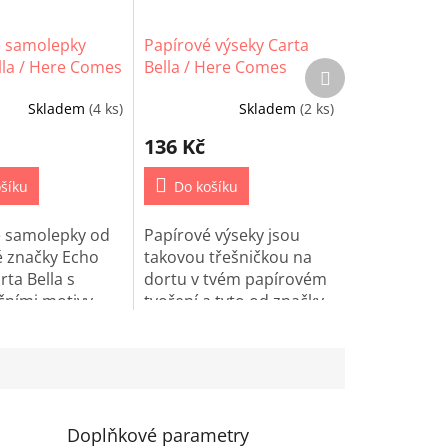
é samolepky
Papírové výseky Carta
lla / Here Comes
Bella / Here Comes
Další
produkt
Easter
Skladem
(4 ks)
Skladem
(2 ks)
136 Kč
šíku
Do košíku
é samolepky od
Papírové výseky jsou
 značky Echo
takovou třešničkou na
rta Bella s
dortu v tvém papírovém
čními motivy
tvoření a tyto od značky
pro
Echo Park / Carta Bella
king,
využiješ na všechny
ing nebo
velikonoční projekty.
ife.
Doplňkové parametry