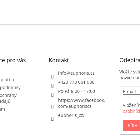
ce pro vás
Kontakt
Odebíra
Vložte sv
info
@
euphoris.cz
nových p
 platba
+420 773 661 986
 podmínky
Po-Pá 8:00 - 17:00
E-mail
ochrany
https://www.facebook.
údajů
Vložení
com/euphoriscz
nám
osobníc
euphoris_cz/
PŘIHL