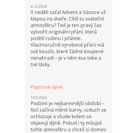
4.12.2024
V neděli začal Advent a Vánoce už
klepou na dveře. Cítíš tu sváteční
atmosféru? Teď je ten pravý čas
vytvořit originální přání, která
potěší rodinu i přátele.
Vlastnoručně vyrobené přání má
své kouzlo, které žádné koupené
nenahradí – je v něm kus tebe a
tvé lásky.
Papírové dýně
10.9.2024
Podzim je nejbarevnější období –
listí začíná měnit barvy, vzduch se
ochlazuje a všude kolem se
objevují dýně. Pokud i ty miluješ
tuhle atmosféru a chceš si domov