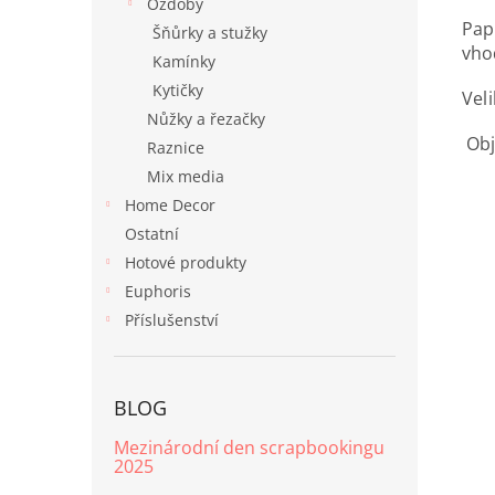
Ozdoby
Pap
Šňůrky a stužky
vho
Kamínky
Kytičky
Vel
Nůžky a řezačky
Obje
Raznice
Mix media
Home Decor
Ostatní
Hotové produkty
Euphoris
Příslušenství
BLOG
Mezinárodní den scrapbookingu
2025