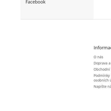
Facebook
Z
á
p
a
t
Informa
í
O nás
Doprava a
Obchodní
Podmínky 
osobních 
Napište 