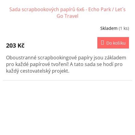
Sada scrapbookových papírů 6x6 - Echo Park / Let´s
Go Travel
Skladem
(1 ks)
Průměrné
hodnocení
produktu
Do košíku
203 Kč
je
5,0
Oboustranné scrapbookingové papíry jsou základem
z
5
pro každé papírové tvoření! A tato sada se hodí pro
hvězdiček.
každý cestovatelský projekt.