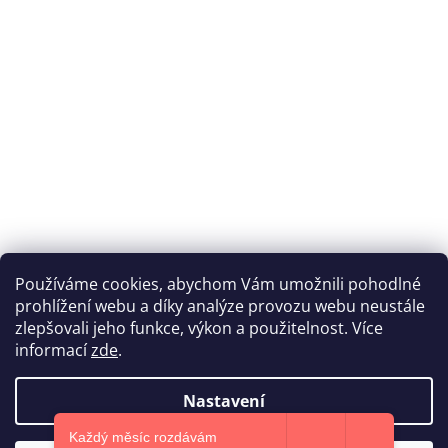
Používáme cookies, abychom Vám umožnili pohodlné
prohlížení webu a díky analýze provozu webu neustále
Katka Hromasová Foto
zlepšovali jeho funkce, výkon a použitelnost. Více
informací
zde
.
Nastavení
Vytvořil Shoptet
Každý měsíc rozdávám