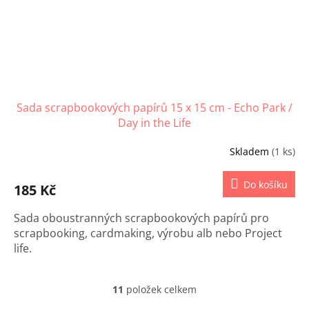
Sada scrapbookových papírů 15 x 15 cm - Echo Park /
Day in the Life
Skladem
(1 ks)
Do košíku
185 Kč
Sada oboustranných scrapbookových papírů pro
scrapbooking, cardmaking, výrobu alb nebo Project
life.
11
položek celkem
O
v