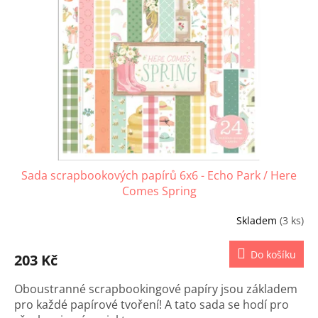
s
u
p
k
r
t
o
ů
d
u
k
t
ů
Sada scrapbookových papírů 6x6 - Echo Park / Here
Comes Spring
Skladem
(3 ks)
Do košíku
203 Kč
Oboustranné scrapbookingové papíry jsou základem
pro každé papírové tvoření! A tato sada se hodí pro