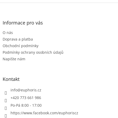
l
Z
á
á
d
p
a
a
Informace pro vás
c
t
í
O nás
í
p
r
Doprava a platba
v
Obchodní podmínky
k
Podmínky ochrany osobních údajů
y
Napište nám
v
ý
p
i
Kontakt
s
u
info
@
euphoris.cz
+420 773 661 986
Po-Pá 8:00 - 17:00
https://www.facebook.com/euphoriscz