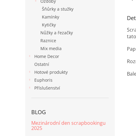
Ozdoby
Proje
Šňůrky a stužky
Kamínky
Det
Kytičky
Scr
Nůžky a řezačky
tato
Raznice
Papí
Mix media
Home Decor
Roz
Ostatní
Hotové produkty
Bal
Euphoris
Příslušenství
BLOG
Mezinárodní den scrapbookingu
2025