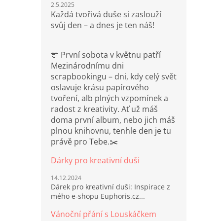
2.5.2025
Každá tvořivá duše si zaslouží
svůj den – a dnes je ten náš!
🎊 První sobota v květnu patří
Mezinárodnímu dni
scrapbookingu – dni, kdy celý svět
oslavuje krásu papírového
tvoření, alb plných vzpomínek a
radost z kreativity. Ať už máš
doma první album, nebo jich máš
plnou knihovnu, tenhle den je tu
právě pro Tebe.✂️
Dárky pro kreativní duši
14.12.2024
Dárek pro kreativní duši: Inspirace z
mého e-shopu Euphoris.cz...
Vánoční přání s Louskáčkem