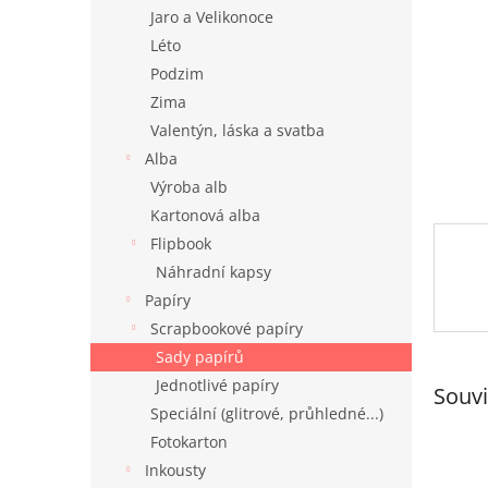
n
Jaro a Velikonoce
e
Léto
l
Podzim
Zima
Valentýn, láska a svatba
Alba
Výroba alb
Kartonová alba
Flipbook
Náhradní kapsy
Papíry
Scrapbookové papíry
Sady papírů
Jednotlivé papíry
Souvi
Speciální (glitrové, průhledné...)
Fotokarton
Inkousty