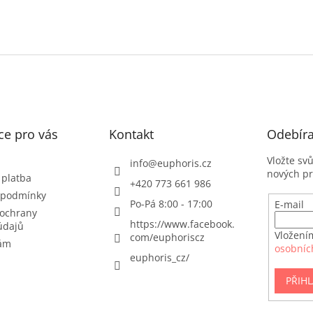
ce pro vás
Kontakt
Odebíra
Vložte sv
info
@
euphoris.cz
nových p
 platba
+420 773 661 986
 podmínky
Po-Pá 8:00 - 17:00
E-mail
ochrany
https://www.facebook.
údajů
Vložení
com/euphoriscz
nám
osobníc
euphoris_cz/
PŘIHL