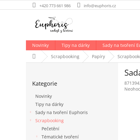
Přejít
+420 773 661 986
info@euphoris.cz
na
obsah
Novinky
Tipy na dárky
Sady na tvoření E
Domů
Scrapbooking
Papíry
Scrapbook
P
Sad
o
Přeskočit
s
Kategorie
871394
kategorie
t
Průměr
Neoho
r
hodnoc
Novinky
a
produk
Tipy na dárky
n
je
Sady na tvoření Euphoris
0,0
n
z
í
Scrapbooking
5
p
Pečetění
hvězdič
a
Tématické tvoření