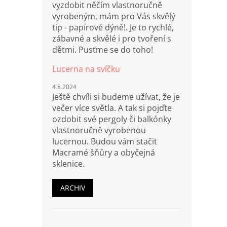
vyzdobit něčím vlastnoručně
vyrobeným, mám pro Vás skvělý
tip - papírové dýně!. Je to rychlé,
zábavné a skvělé i pro tvoření s
dětmi. Pusťme se do toho!
Lucerna na svíčku
4.8.2024
Ještě chvíli si budeme užívat, že je
večer více světla. A tak si pojďte
ozdobit své pergoly či balkónky
vlastnoručně vyrobenou
lucernou. Budou vám stačit
Macramé šňůry a obyčejná
sklenice.
ARCHIV