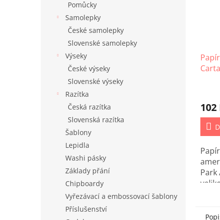
Pomůcky
Samolepky
České samolepky
Slovenské samolepky
Výseky
Papí
Carta
České výseky
Easte
Slovenské výseky
Razítka
102
Česká razítka
Slovenská razítka
D
Šablony
Lepidla
Papí
Washi pásky
amer
Základy přání
Park 
velik
Chipboardy
vhod
Vyřezávací a embossovací šablony
scra
Příslušenství
card
Popi