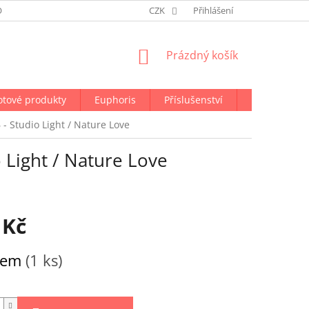
ODMÍNKY OCHRANY OSOBNÍCH ÚDAJŮ
CZK
NAPIŠTE NÁM
Přihlášení
NÁKUPNÍ
Prázdný košík
KOŠÍK
otové produkty
Euphoris
Příslušenství
Doprava a p
- Studio Light / Nature Love
 Light / Nature Love
 Kč
dem
(1 ks)