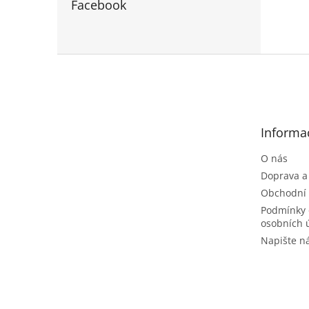
Facebook
Z
á
p
a
t
Informa
í
O nás
Doprava a
Obchodní
Podmínky 
osobních 
Napište 