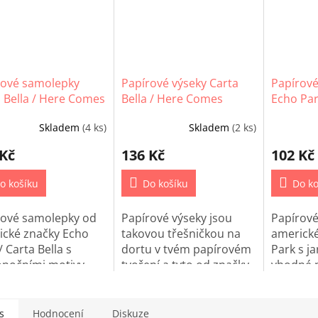
rové samolepky
Papírové výseky Carta
Papírov
 Bella / Here Comes
Bella / Here Comes
Echo Par
r
Easter Frames & Tags
Spring
Skladem
(4 ks)
Skladem
(2 ks)
 Kč
136 Kč
102 Kč
o košíku
Do košíku
Do ko
rové samolepky od
Papírové výseky jsou
Papírov
ické značky Echo
takovou třešničkou na
americké
/ Carta Bella s
dortu v tvém papírovém
Park s j
onočními motivy
tvoření a tyto od značky
vhodné 
né pro
Echo Park / Carta Bella
scrapboo
pbooking,
využiješ na všechny
cardmak
making nebo
velikonoční projekty.
Project L
s
Hodnocení
Diskuze