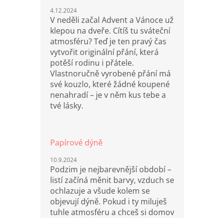
4.12.2024
V neděli začal Advent a Vánoce už
klepou na dveře. Cítíš tu sváteční
atmosféru? Teď je ten pravý čas
vytvořit originální přání, která
potěší rodinu i přátele.
Vlastnoručně vyrobené přání má
své kouzlo, které žádné koupené
nenahradí – je v něm kus tebe a
tvé lásky.
Papírové dýně
10.9.2024
Podzim je nejbarevnější období –
listí začíná měnit barvy, vzduch se
ochlazuje a všude kolem se
objevují dýně. Pokud i ty miluješ
tuhle atmosféru a chceš si domov