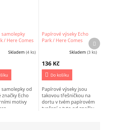
é samolepky
Papírové výseky Echo
k / Here Comes
Park / Here Comes
Další
produkt
Spring
Skladem
(4 ks)
Skladem
(3 ks)
136 Kč
šíku
Do košíku
é samolepky od
Papírové výseky jsou
 značky Echo
takovou třešničkou na
arními motivy
dortu v tvém papírovém
pro
tvoření a tyto od značky
king,
Echo Park využiješ na
ing nebo
všechny jarní projekty.
ife.