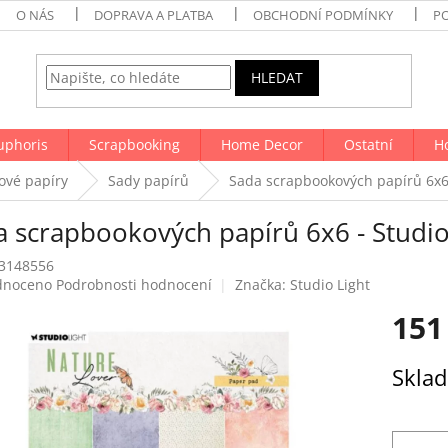
O NÁS
DOPRAVA A PLATBA
OBCHODNÍ PODMÍNKY
P
HLEDAT
uphoris
Scrapbooking
Home Decor
Ostatní
H
ové papíry
Sady papírů
Sada scrapbookových papírů 6x6 
a scrapbookových papírů 6x6 - Studio
3148556
né
dnoceno
Podrobnosti hodnocení
Značka:
Studio Light
ení
151
tu
Měrná
Skla
cena:
ek.