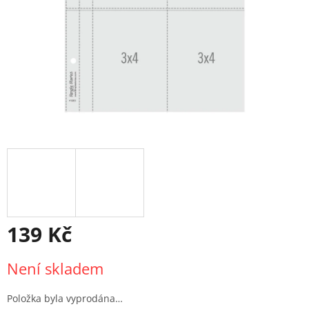
139 Kč
Měrná
Není skladem
cena:
Položka byla vyprodána…