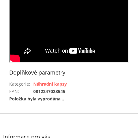
Doplňkové parametry
Kategorie
:
Náhradní kapsy
EAN
:
0812247028545
Položka byla vyprodána…
Z
á
p
a
Informace pro vás