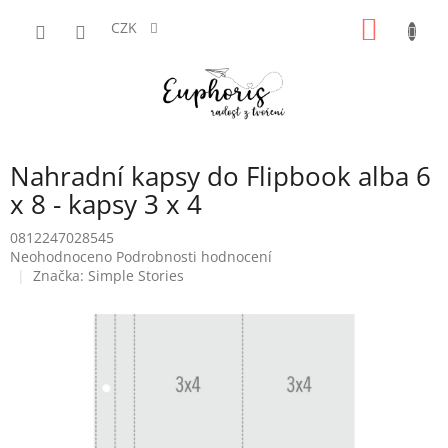
Přejít
NÁKUP
na
CZK
obsah
KOŠÍK
Nahradní kapsy do Flipbook alba 6
x 8 - kapsy 3 x 4
0812247028545
Průměrné
Neohodnoceno
Podrobnosti hodnocení
hodnocení
Značka:
Simple Stories
produktu
je
0,0
z
5
hvězdiček.